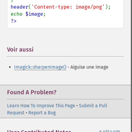
header
(
'Content-type: image/png'
);

echo 
$image
?>
Voir aussi
¶
Imagick::sharpenImage()
- Aiguise une image
Found A Problem?
Learn How To Improve This Page
•
Submit a Pull
Request
•
Report a Bug
＋
add a note