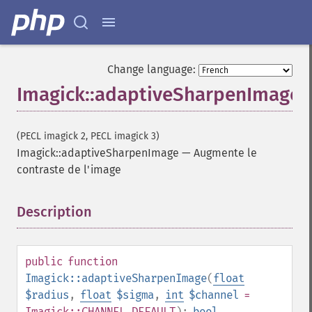
Change language:
Imagick::adaptiveSharpenImage
(PECL imagick 2, PECL imagick 3)
Imagick::adaptiveSharpenImage
—
Augmente le
contraste de l'image
Description
¶
public
function
Imagick::adaptiveSharpenImage
(
float
$radius
,
float
$sigma
,
int
$channel
=
Imagick::CHANNEL_DEFAULT
):
bool