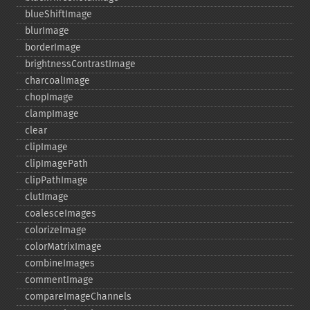
blueShiftImage
blurImage
borderImage
brightnessContrastImage
charcoalImage
chopImage
clampImage
clear
clipImage
clipImagePath
clipPathImage
clutImage
coalesceImages
colorizeImage
colorMatrixImage
combineImages
commentImage
compareImageChannels