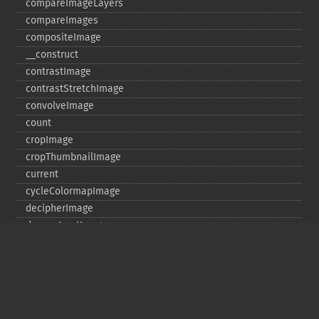
compareImageLayers
compareImages
compositeImage
_​_​construct
contrastImage
contrastStretchImage
convolveImage
count
cropImage
cropThumbnailImage
current
cycleColormapImage
decipherImage
deconstructImages
deleteImageArtifact
deleteImageProperty
deskewImage
despeckleImage
destroy