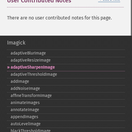
User Contributed Notes
There are no user contributed notes for this page.
Imagick
adaptiveBlurImage
adaptiveResizeImage
adaptiveSharpenImage
adaptiveThresholdImage
addImage
addNoiseImage
affineTransformImage
animateImages
annotateImage
appendImages
autoLevelImage
blackThresholdImage