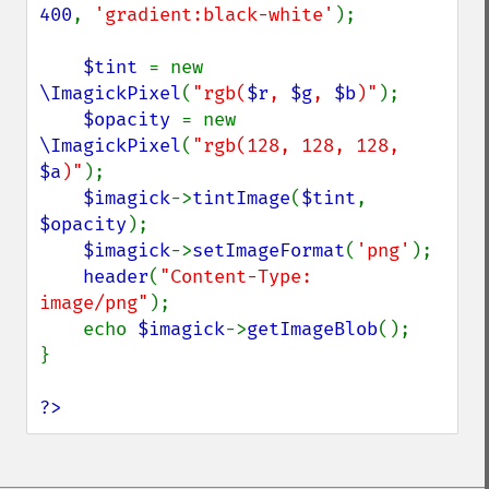
400
, 
'gradient:black-white'
);

getSamplingFactors
getSize
$tint 
= new 
getSizeOffset
\ImagickPixel
(
"rgb(
$r
, 
$g
, 
$b
)"
);

getVersion
$opacity 
= new 
haldClutImage
\ImagickPixel
(
"rgb(128, 128, 128, 
hasNextImage
$a
)"
);

hasPreviousImage
$imagick
->
tintImage
(
$tint
, 
identifyFormat
$opacity
);

identifyImage
$imagick
->
setImageFormat
(
'png'
);

implodeImage
header
(
"Content-Type: 
importImagePixels
image/png"
);

inverseFourierTransformImage
    echo 
$imagick
->
getImageBlob
();

labelImage
}

levelImage
linearStretchImage
?>
liquidRescaleImage
listRegistry
magnifyImage