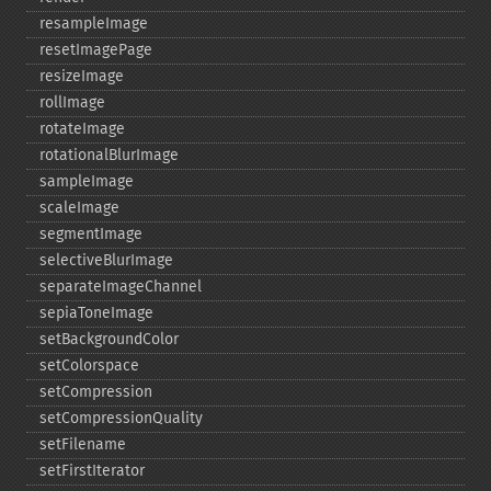
resampleImage
resetImagePage
resizeImage
rollImage
rotateImage
rotationalBlurImage
sampleImage
scaleImage
segmentImage
selectiveBlurImage
separateImageChannel
sepiaToneImage
setBackgroundColor
setColorspace
setCompression
setCompressionQuality
setFilename
setFirstIterator