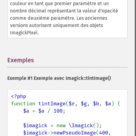
couleur en tant que premier paramètre et un
getImageVirtualPixelMethod
nombre décimal représentant la valeur d'opacité
getImageWhitePoint
comme deuxième paramètre. Les anciennes
getImageWidth
versions autorisent uniquement des objets
getInterlaceScheme
ImagickPixel.
getIteratorIndex
getNumberImages
getOption
getPackageName
Exemples
¶
getPage
getPixelIterator
getPixelRegionIterator
Exemple #1 Exemple avec
Imagick::tintImage()
getPointSize
getQuantum
getQuantumDepth
function 
tintImage
(
$r
, 
$g
, 
$b
, 
$a
) {

getQuantumRange
$a 
= 
$a 
/ 
100
;

getRegistry
getReleaseDate
$imagick 
= new 
\Imagick
();

getResource
$imagick
->
newPseudoImage
(
400
, 
getResourceLimit