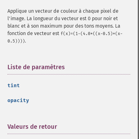
getImageCompression
Applique un vecteur de couleur à chaque pixel de
getImageCompressionQuality
l'image. La longueur du vecteur est 0 pour noir et
getImageDelay
blanc et à son maximum pour des tons moyens. La
getImageDepth
fonction de vecteur est
f(x)=(1-(4.0*((x-0.5)*(x-
getImageDispose
.
0.5))))
getImageDistortion
getImageFilename
getImageFormat
Liste de paramètres
¶
getImageGamma
getImageGeometry
getImageGravity
tint
getImageGreenPrimary
getImageHeight
opacity
getImageHistogram
getImageInterlaceScheme
getImageInterpolateMethod
Valeurs de retour
¶
getImageIterations
getImageLength