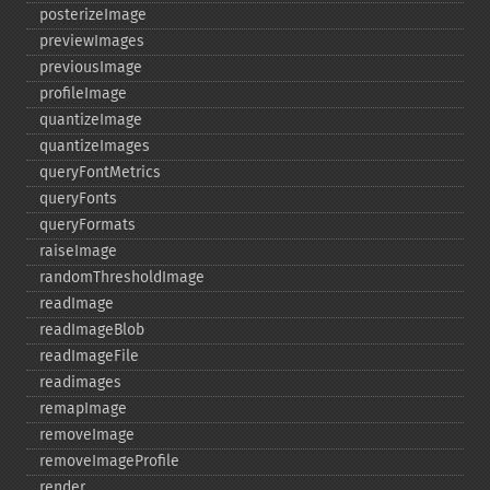
posterizeImage
previewImages
previousImage
profileImage
quantizeImage
quantizeImages
queryFontMetrics
queryFonts
queryFormats
raiseImage
randomThresholdImage
readImage
readImageBlob
readImageFile
readimages
remapImage
removeImage
removeImageProfile
render