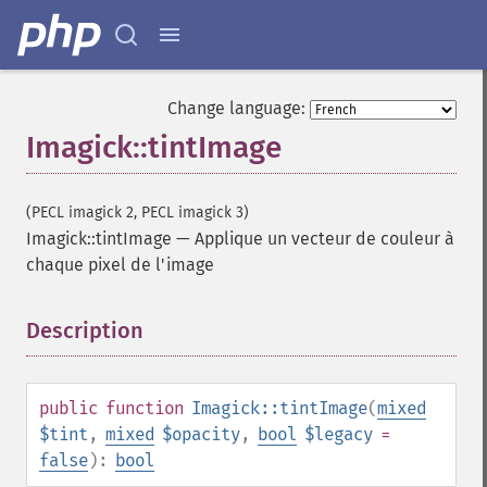
getHomeURL
getImage
getImageAlphaChannel
getImageArtifact
Change language:
getImageBackgroundColor
Imagick::tintImage
getImageBlob
getImageBluePrimary
getImageBorderColor
(PECL imagick 2, PECL imagick 3)
getImageChannelDepth
Imagick::tintImage
—
Applique un vecteur de couleur à
getImageChannelDistortion
chaque pixel de l'image
getImageChannelDistortions
getImageChannelKurtosis
Description
¶
getImageChannelMean
getImageChannelRange
getImageChannelStatistics
getImageColormapColor
public
function
Imagick::tintImage
(
mixed
getImageColors
$tint
,
mixed
$opacity
,
bool
$legacy
=
getImageColorspace
false
):
bool
getImageCompose