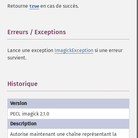
getImageMimeType
Retourne
en cas de succès.
true
getImageOrientation
getImagePage
getImagePixelColor
Erreurs / Exceptions
¶
getImageProfile
getImageProfiles
getImageProperties
Lance une exception
ImagickException
si une erreur
getImageProperty
survient.
getImageRedPrimary
getImageRegion
getImageRenderingIntent
Historique
¶
getImageResolution
getImagesBlob
getImageScene
getImageSignature
getImageTicksPerSecond
PECL imagick 2.1.0
getImageTotalInkDensity
getImageType
Autorise maintenant une chaîne représentant la
getImageUnits