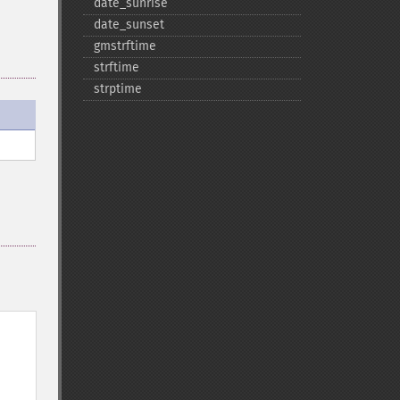
date_​sunrise
date_​sunset
gmstrftime
strftime
strptime