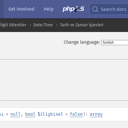
Get Involved
Help
Search docs
İlgili Eklentiler
Date/Time
Tarih ve Zaman İşlevleri
Change language:
sı
=
null
,
bool
$ilişkisel
=
false
):
array