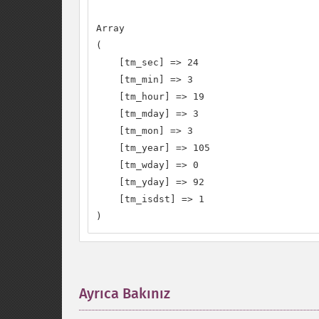
Array

(

    [tm_sec] => 24

    [tm_min] => 3

    [tm_hour] => 19

    [tm_mday] => 3

    [tm_mon] => 3

    [tm_year] => 105

    [tm_wday] => 0

    [tm_yday] => 92

    [tm_isdst] => 1

)
Ayrıca Bakınız
¶