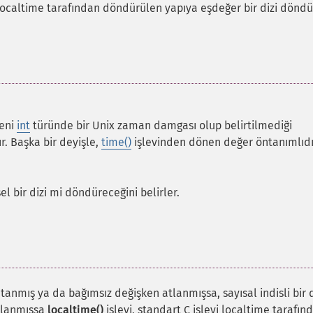
n localtime tarafından döndürülen yapıya eşdeğer bir dizi döndü
keni
int
türünde bir Unix zaman damgası olup belirtilmediği
r. Başka bir deyişle,
time()
işlevinden dönen değer öntanımlıdı
isel bir dizi mi döndüreceğini belirler.
tanmış ya da bağımsız değişken atlanmışsa, sayısal indisli bir d
rlanmışsa
localtime()
işlevi, standart C işlevi localtime tarafın