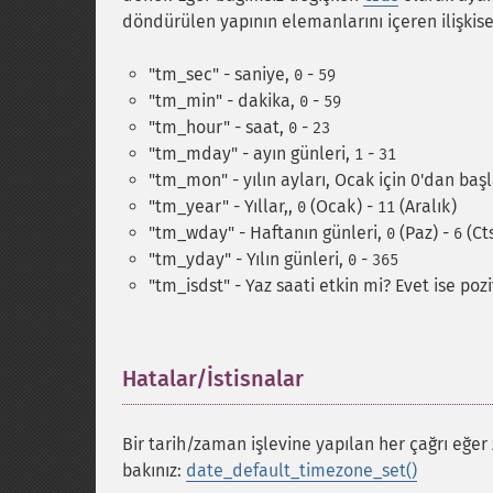
döndürülen yapının elemanlarını içeren ilişkisel 
"tm_sec" - saniye,
-
0
59
"tm_min" - dakika,
-
0
59
"tm_hour" - saat,
-
0
23
"tm_mday" - ayın günleri,
-
1
31
"tm_mon" - yılın ayları, Ocak için 0'dan baş
"tm_year" - Yıllar,,
(Ocak) -
(Aralık)
0
11
"tm_wday" - Haftanın günleri,
(Paz) -
(Ct
0
6
"tm_yday" - Yılın günleri,
-
0
365
"tm_isdst" - Yaz saati etkin mi?
Evet ise pozi
Hatalar/İstisnalar
¶
Bir tarih/zaman işlevine yapılan her çağrı eğer
bakınız:
date_default_timezone_set()