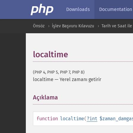
Downloads
Documentation
Önsöz
İşlev Başvuru Kılavuzu
Tarih ve Saat ile 
localtime
(PHP 4, PHP 5, PHP 7, PHP 8)
localtime
—
Yerel zamanı getirir
Açıklama
¶
function
localtime
(
?
int
$zaman_damga