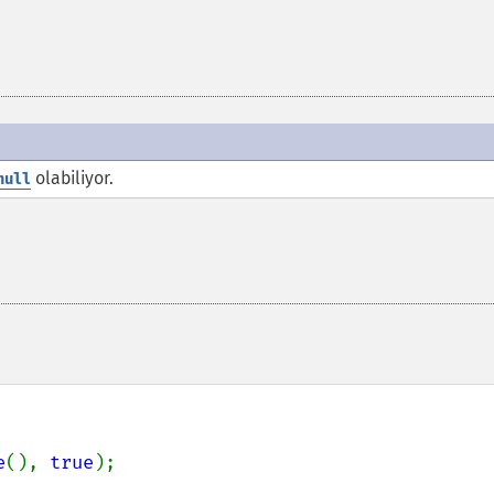
olabiliyor.
null
e
(), 
true