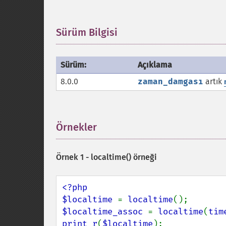
Sürüm Bilgisi
¶
Sürüm:
Açıklama
8.0.0
zaman_damgası
artık
Örnekler
¶
Örnek 1 -
localtime()
örneği
<?php

$localtime 
= 
localtime
$localtime_assoc 
= 
localtime
(
tim
print_r
(
$localtime