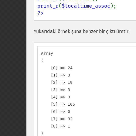
print_r
(
$localtime_assoc
?>
Yukarıdaki örnek şuna benzer bir çıktı üretir:
Array

(

    [0] => 24

    [1] => 3

    [2] => 19

    [3] => 3

    [4] => 3

    [5] => 105

    [6] => 0

    [7] => 92

    [8] => 1

)
