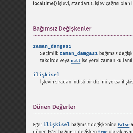
localtime()
işlevi, standart C işlev çağrısı ola
Bağımsız Değişkenler
¶
zaman_damgası
Seçimlik
zaman_damgası
bağımsız değiş
takdirde veya
ise yerel zaman kullanılı
null
ilişkisel
İşlevin sıradan indisli bir dizi mi yoksa ilişk
Dönen Değerler
¶
Eğer
ilişkisel
bağımsız değişkenine
a
false
döner. Eğer bağımsız değişken
olarak aya
true