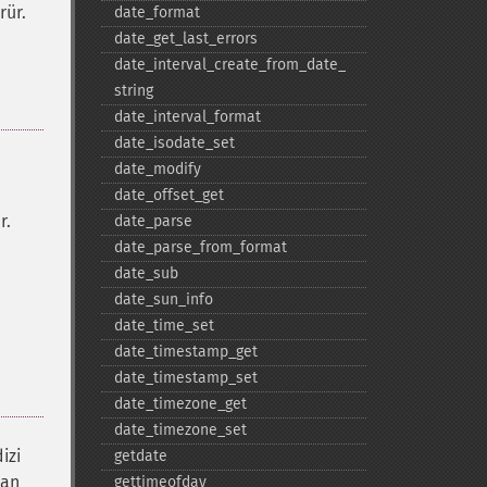
rür.
date_​format
date_​get_​last_​errors
date_​interval_​create_​from_​date_​
string
date_​interval_​format
date_​isodate_​set
date_​modify
date_​offset_​get
r.
date_​parse
date_​parse_​from_​format
date_​sub
date_​sun_​info
date_​time_​set
date_​timestamp_​get
date_​timestamp_​set
date_​timezone_​get
date_​timezone_​set
izi
getdate
dan
gettimeofday