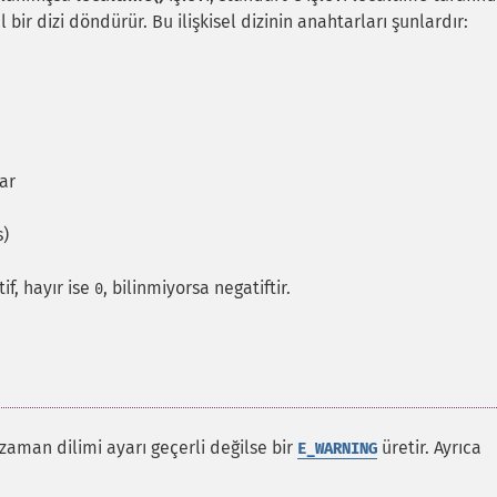
bir dizi döndürür. Bu ilişkisel dizinin anahtarları şunlardır:
lar
s)
tif, hayır ise
, bilinmiyorsa negatiftir.
0
 zaman dilimi ayarı geçerli değilse bir
üretir. Ayrıca
E_WARNING