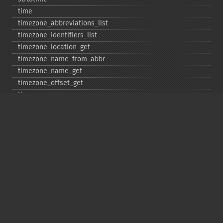
time
timezone_​abbreviations_​list
timezone_​identifiers_​list
timezone_​location_​get
timezone_​name_​from_​abbr
timezone_​name_​get
timezone_​offset_​get
timezone_​open
timezone_​transitions_​get
timezone_​version_​get
Deprecated
date_​sunrise
date_​sunset
gmstrftime
strftime
strptime