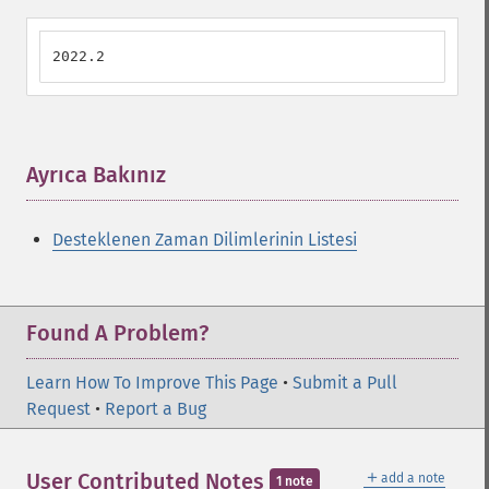
2022.2
Ayrıca Bakınız
¶
Desteklenen Zaman Dilimlerinin Listesi
Found A Problem?
Learn How To Improve This Page
•
Submit a Pull
Request
•
Report a Bug
＋
User Contributed Notes
add a note
1 note