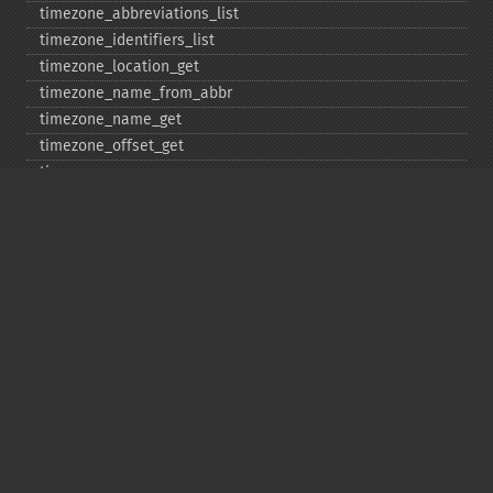
timezone_​abbreviations_​list
timezone_​identifiers_​list
timezone_​location_​get
timezone_​name_​from_​abbr
timezone_​name_​get
timezone_​offset_​get
timezone_​open
timezone_​transitions_​get
timezone_​version_​get
Deprecated
date_​sunrise
date_​sunset
gmstrftime
strftime
strptime