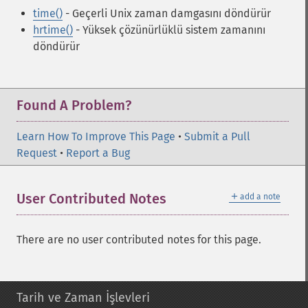
time()
- Geçerli Unix zaman damgasını döndürür
hrtime()
- Yüksek çözünürlüklü sistem zamanını
döndürür
Found A Problem?
Learn How To Improve This Page
•
Submit a Pull
Request
•
Report a Bug
＋
User Contributed Notes
add a note
There are no user contributed notes for this page.
Tarih ve Zaman İşlevleri