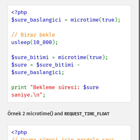
<?php

$sure_baslangici 
= 
microtime
(
true
);

usleep
(
10_000
);

$sure_bitimi 
= 
microtime
(
true
$sure 
= 
$sure_bitimi 
- 
$sure_baslangici
;

print 
"Bekleme süresi: 
$sure
saniye.\n"
;
Örnek 2
microtime()
and
REQUEST_TIME_FLOAT
// Uyuma süresi için rasgele sayı 