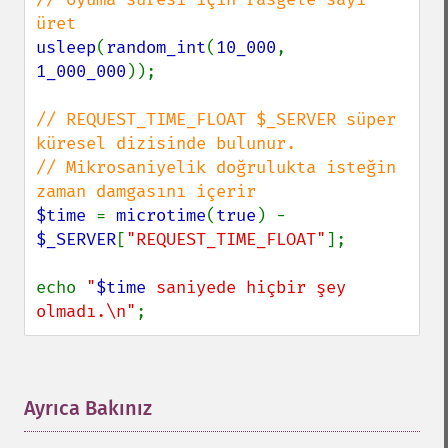
usleep
(
random_int
(
10_000
, 
1_000_000
));

// REQUEST_TIME_FLOAT $_SERVER süper 
küresel dizisinde bulunur.

// Mikrosaniyelik doğrulukta isteğin 
$time 
= 
microtime
(
true
) - 
$_SERVER
[
"REQUEST_TIME_FLOAT"
];

echo 
"
$time
 saniyede hiçbir şey 
olmadı.\n"
;
Ayrıca Bakınız
¶