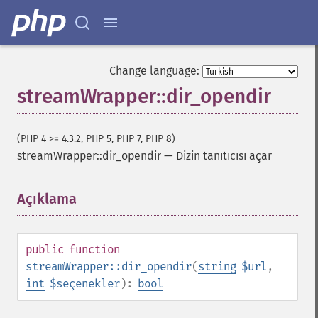
Change language:
streamWrapper::dir_opendir
(PHP 4 >= 4.3.2, PHP 5, PHP 7, PHP 8)
streamWrapper::dir_opendir
—
Dizin tanıtıcısı açar
Açıklama
¶
public
function
streamWrapper::dir_opendir
(
string
$url
,
int
$seçenekler
):
bool