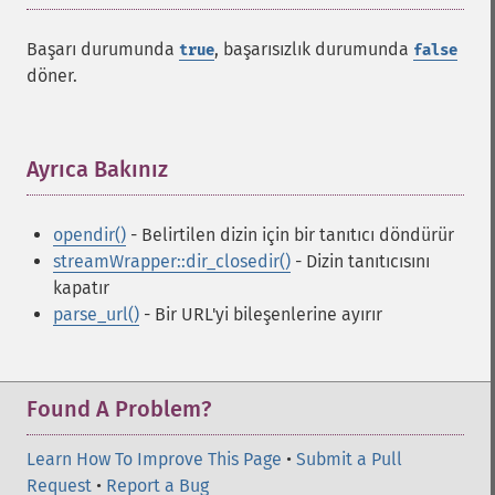
Başarı durumunda
, başarısızlık durumunda
true
false
döner.
Ayrıca Bakınız
¶
opendir()
- Belirtilen dizin için bir tanıtıcı döndürür
streamWrapper::dir_closedir()
- Dizin tanıtıcısını
kapatır
parse_url()
- Bir URL'yi bileşenlerine ayırır
Found A Problem?
Learn How To Improve This Page
•
Submit a Pull
Request
•
Report a Bug