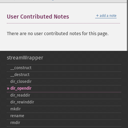
＋
User Contributed Notes
add a note
There are no user contributed notes for this page.
streamWrapper
_​_​construct
_​_​destruct
dir_​closedir
dir_​opendir
dir_​readdir
dir_​rewinddir
mkdir
rename
rmdir