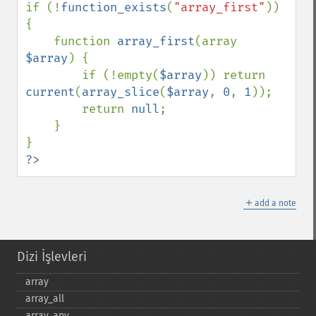
if (!
function_exists
(
"array_first"
)) 
{

    function 
array_first
(array 
$array
) {

        if (!empty(
$array
)) return 
current
(
array_slice
(
$array
, 
0
, 
1
));

        return 
null
;

    }

?>
＋
add a note
Dizi İşlevleri
array
array_​all
array_​any