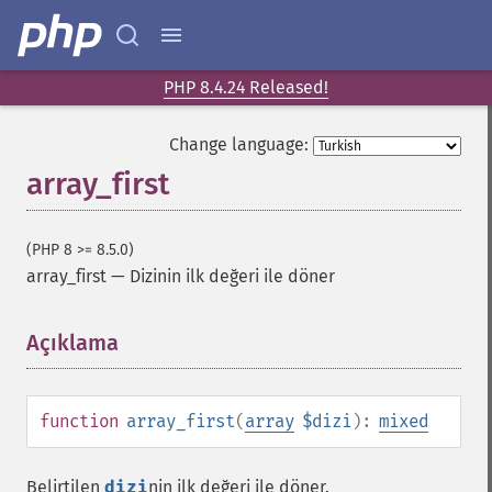
PHP 8.4.24 Released!
Change language:
array_first
(PHP 8 >= 8.5.0)
array_first
—
Dizinin ilk değeri ile döner
Açıklama
¶
function
array_first
(
array
$dizi
):
mixed
Belirtilen
dizi
nin ilk değeri ile döner.