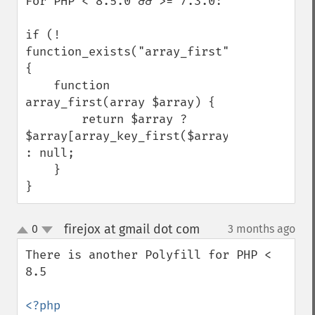
For PHP < 8.5.0 && >= 7.3.0:

if (! 
function_exists("array_first")) 
{

    function 
array_first(array $array) {

        return $array ? 
$array[array_key_first($array)] 
: null;

    }

}
firejox at gmail dot com
0
3 months ago
¶
up
down
There is another Polyfill for PHP < 
8.5
