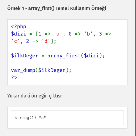
Örnek 1 -
array_first()
Temel Kullanım Örneği
<?php

$dizi 
= [
1 
=> 
'a'
, 
0 
=> 
'b'
, 
3 
=> 
'c'
, 
2 
=> 
'd'
];

$ilkDeger 
= 
array_first
(
$dizi
);

var_dump
(
$ilkDeger
?>
Yukarıdaki örneğin çıktısı:
string(1) "a"