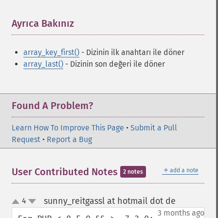
Ayrıca Bakınız
¶
array_key_first()
- Dizinin ilk anahtarı ile döner
array_last()
- Dizinin son değeri ile döner
Found A Problem?
Learn How To Improve This Page
•
Submit a Pull
Request
•
Report a Bug
＋
User Contributed Notes
add a note
2 notes
sunny_reitgassl at hotmail dot de
4
¶
up
down
3 months ago