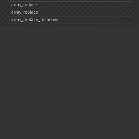
array_​reduce
array_​replace
array_​replace_​recursive
array_​reverse
array_​search
array_​shift
array_​slice
array_​splice
array_​sum
array_​udiff
array_​udiff_​assoc
array_​udiff_​uassoc
array_​uintersect
array_​uintersect_​assoc
array_​uintersect_​uassoc
array_​unique
array_​unshift
array_​values
array_​walk