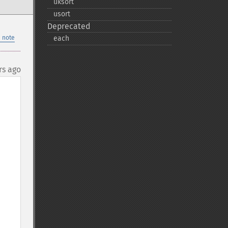
uksort
usort
Deprecated
 note
each
rs ago