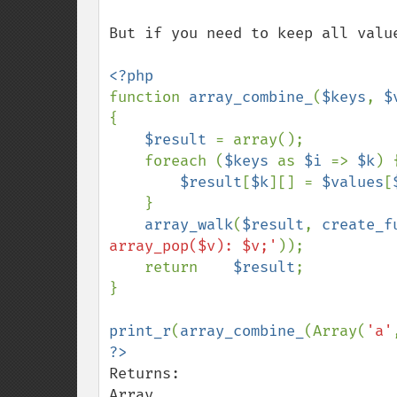
But if you need to keep all valu
function 
array_combine_
(
$keys
, 
$
{

$result 
= array();

    foreach (
$keys 
as 
$i 
=> 
$k
) {
$result
[
$k
][] = 
$values
[
    }

array_walk
(
$result
, 
create_f
array_pop($v): $v;'
));

    return    
$result
;

}

print_r
(
array_combine_
(Array(
'a'
Returns:

Array
