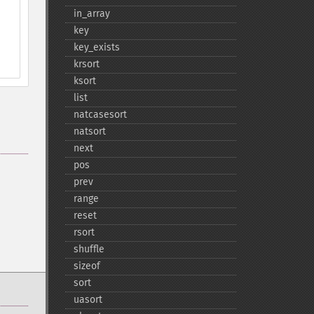
in_​array
key
key_​exists
krsort
ksort
list
natcasesort
natsort
next
pos
prev
range
reset
rsort
shuffle
sizeof
sort
uasort