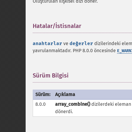
Oluşturulan ilişkisel dizi döner.
Hatalar/İstisnalar
¶
anahtarlar
ve
değerler
dizilerindeki elem
yavrulanmaktadır. PHP 8.0.0 öncesinde
E_WARN
Sürüm Bilgisi
¶
Sürüm:
Açıklama
8.0.0
array_combine()
dizilerdeki eleman 
dönerdi.