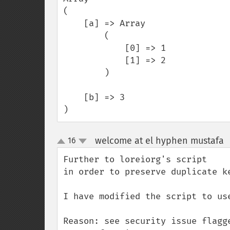
(

    [a] => Array

        (

            [0] => 1

            [1] => 2

        )

    [b] => 3

)
welcome at el hyphen mustafa
16
up
down
Further to loreiorg's script 

in order to preserve duplicate ke
I have modified the script to us
Reason: see security issue flagg