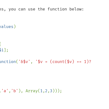
es, you can use the function below:

values
)



$i
];

unction
(
'&$v'
, 
'$v = (count($v) == 1)? 
,
'a'
,
'b'
), Array(
1
,
2
,
3