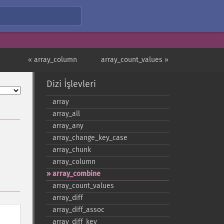
« array_column
array_count_values »
Dizi İşlevleri
array
array_​all
array_​any
array_​change_​key_​case
array_​chunk
array_​column
array_​combine
array_​count_​values
array_​diff
array_​diff_​assoc
array_​diff_​key