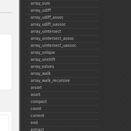
array_​sum
array_​udiff
array_​udiff_​assoc
array_​udiff_​uassoc
array_​uintersect
array_​uintersect_​assoc
array_​uintersect_​uassoc
array_​unique
array_​unshift
array_​values
array_​walk
array_​walk_​recursive
arsort
asort
compact
count
current
end
extract