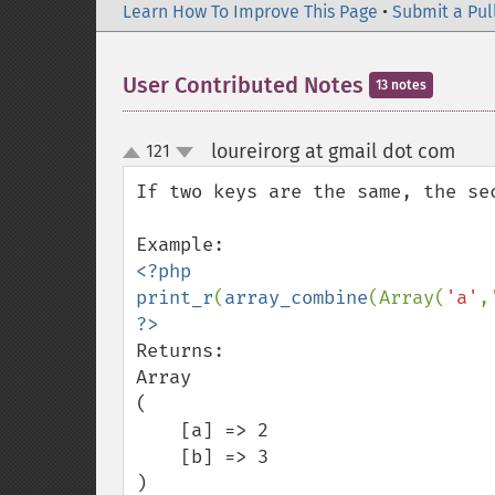
Learn How To Improve This Page
•
Submit a Pul
User Contributed Notes
13 notes
loureirorg at gmail dot com
121
¶
up
down
If two keys are the same, the sec
<?php

print_r
(
array_combine
(Array(
'a'
,
Returns:

Array

(

    [a] => 2

    [b] => 3

)
