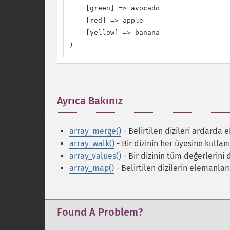
    [green] => avocado

    [red] => apple

    [yellow] => banana

)
Ayrıca Bakınız
¶
array_merge()
- Belirtilen dizileri ardarda e
array_walk()
- Bir dizinin her üyesine kullanı
array_values()
- Bir dizinin tüm değerlerini
array_map()
- Belirtilen dizilerin elemanlar
Found A Problem?