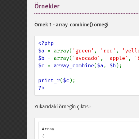
Örnekler
¶
Örnek 1 -
array_combine()
örneği
<?php

$a 
= array(
'green'
, 
'red'
, 
'yell
$b 
= array(
'avocado'
, 
'apple'
, 
'
$c 
= 
array_combine
(
$a
, 
$b
);

print_r
(
$c
?>
Yukarıdaki örneğin çıktısı:
Array

(
