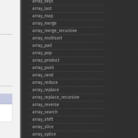
array_​keys
array_​last
array_​map
array_​merge
array_​merge_​recursive
array_​multisort
array_​pad
array_​pop
array_​product
array_​push
array_​rand
array_​reduce
array_​replace
array_​replace_​recursive
array_​reverse
array_​search
array_​shift
array_​slice
array_​splice