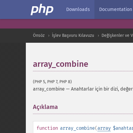
Downloads
Documentation
Önsöz
İşlev Başvuru Kılavuzu
Değişkenler ve Ver
array_combine
(PHP 5, PHP 7, PHP 8)
array_combine
—
Anahtarlar için bir dizi, değerl
Açıklama
¶
function
array_combine
(
array
$anahta