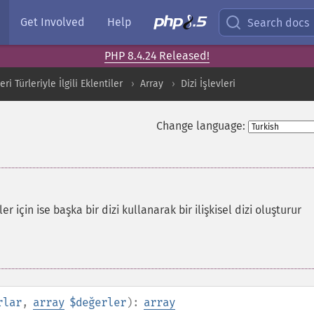
Get Involved
Help
Search docs
PHP 8.4.24 Released!
i Türleriyle İlgili Eklentiler
Array
Dizi İşlevleri
Change language:
er için ise başka bir dizi kullanarak bir ilişkisel dizi oluşturur
rlar
,
array
$değerler
):
array