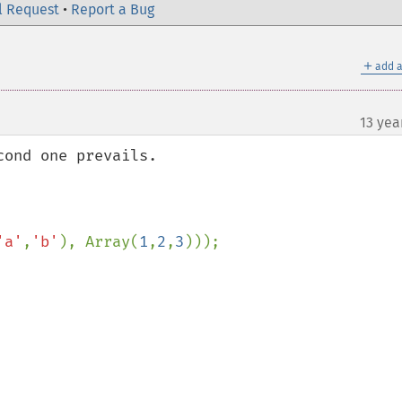
l Request
•
Report a Bug
＋
add a
13 yea
ond one prevails. 

'a'
,
'b'
), Array(
1
,
2
,
3