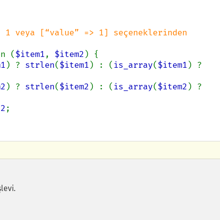
 1 veya [“value” => 1] seçeneklerinden 
on (
$item1
, 
$item2
) {

m1
) ? 
strlen
(
$item1
) : (
is_array
(
$item1
) ? 
m2
) ? 
strlen
(
$item2
) : (
is_array
(
$item2
) ? 
e2
;

levi.