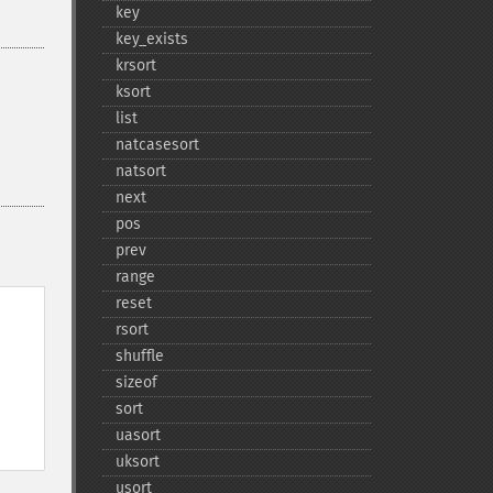
key
key_​exists
krsort
ksort
list
natcasesort
natsort
next
pos
prev
range
reset
rsort
shuffle
sizeof
sort
uasort
uksort
usort