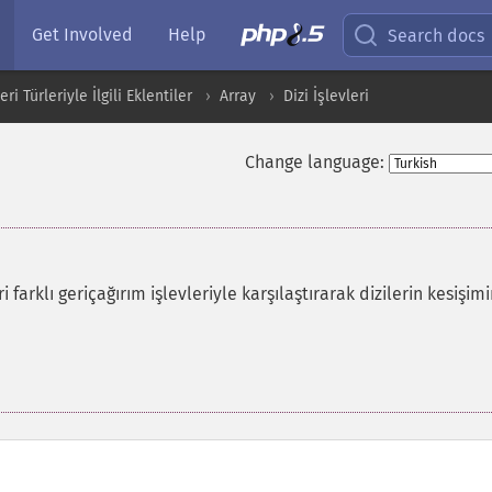
Get Involved
Help
Search docs
i Türleriyle İlgili Eklentiler
Array
Dizi İşlevleri
Change language:
i farklı geriçağırım işlevleriyle karşılaştırarak dizilerin kesişimi