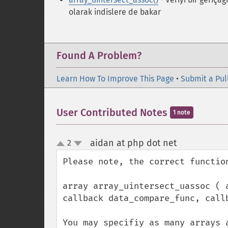
olarak indislere de bakar
Found A Problem?
Learn How To Improve This Page
•
Submit a Pul
User Contributed Notes
1 note
aidan at php dot net
2
¶
up
down
Please note, the correct function
array array_uintersect_uassoc ( 
callback data_compare_func, callb
You may specifiy as many arrays 