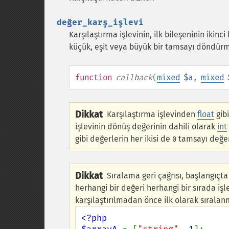
değer_karş_işlevi
Karşılaştırma işlevinin, ilk bileşeninin iki
küçük, eşit veya büyük bir tamsayı döndürme
function
callback
(
mixed
$a
,
mixed
Dikkat
Karşılaştırma işlevinden
float
gib
işlevinin dönüş değerinin dahili olarak
int
gibi değerlerin her ikisi de
tamsayı değeri
0
Dikkat
Sıralama geri çağrısı, başlangıçta
herhangi bir değeri herhangi bir sırada işl
karşılaştırılmadan önce ilk olarak sıralan
<?php
