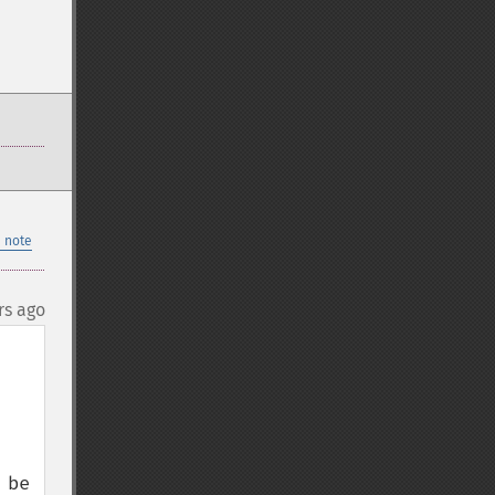
 note
rs ago
be 