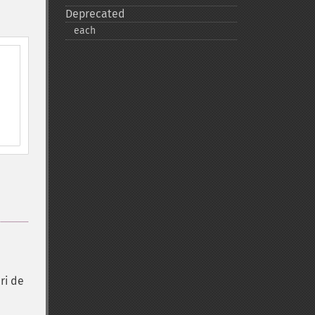
Deprecated
each
ri de