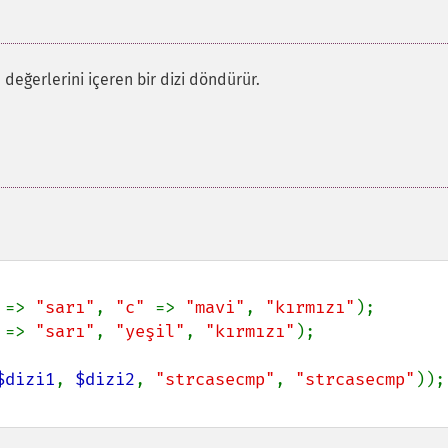
i
değerlerini içeren bir dizi döndürür.
 
=> 
"sarı"
, 
"c" 
=> 
"mavi"
, 
"kırmızı"
 
=> 
"sarı"
, 
"yeşil"
, 
"kırmızı"
);

$dizi1
, 
$dizi2
, 
"strcasecmp"
, 
"strcasecmp"