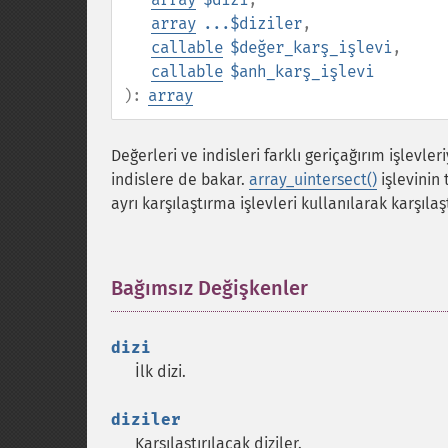
array
...$diziler
,
callable
$değer_karş_işlevi
,
callable
$anh_karş_işlevi
):
array
Değerleri ve indisleri farklı geriçağırım işlevle
indislere de bakar.
array_uintersect()
işlevinin 
ayrı karşılaştırma işlevleri kullanılarak karşılaştı
Bağımsız Değişkenler
¶
dizi
İlk dizi.
diziler
Karşılaştırılacak diziler.