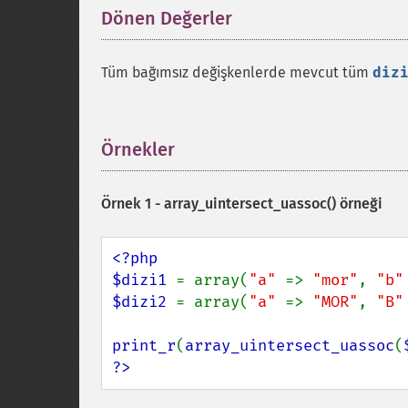
Dönen Değerler
¶
Tüm bağımsız değişkenlerde mevcut tüm
diz
Örnekler
¶
Örnek 1 -
array_uintersect_uassoc()
örneği
<?php

$dizi1 
= array(
"a" 
=> 
"mor"
, 
"b"
$dizi2 
= array(
"a" 
=> 
"MOR"
, 
"B"
print_r
(
array_uintersect_uassoc
(
?>