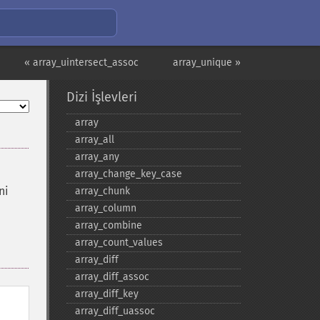
« array_uintersect_assoc
array_unique »
Dizi İşlevleri
array
array_​all
array_​any
array_​change_​key_​case
ni
array_​chunk
array_​column
array_​combine
array_​count_​values
array_​diff
array_​diff_​assoc
array_​diff_​key
array_​diff_​uassoc