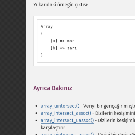
Yukarıdaki örneğin çıktısı:
Array

(

    [a] => mor

    [b] => sarı

)
Ayrıca Bakınız
¶
array_uintersect()
- Veriyi bir geriçağırım iş
array_intersect_assoc()
- Dizilerin kesişimin
array_intersect_uassoc()
- Dizilerin kesişim
karşılaştırır
array_uintersect_assoc()
- Veriyi bir geriçağ