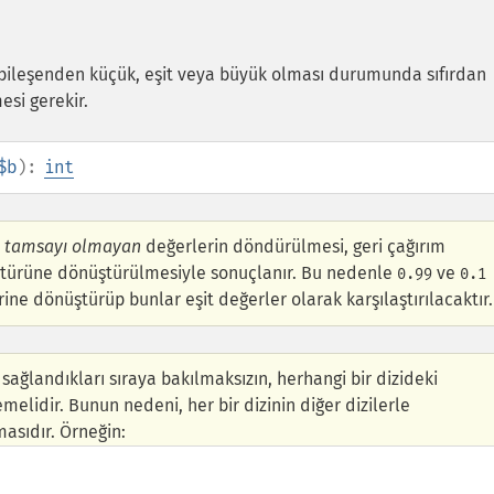
nci bileşenden küçük, eşit veya büyük olması durumunda sıfırdan
si gerekir.
$b
):
int
i
tamsayı olmayan
değerlerin döndürülmesi, geri çağırım
türüne dönüştürülmesiyle sonuçlanır. Bu nedenle
ve
0.99
0.1
ne dönüştürüp bunlar eşit değerler olarak karşılaştırılacaktır.
 sağlandıkları sıraya bakılmaksızın, herhangi bir dizideki
emelidir. Bunun nedeni, her bir dizinin diğer dizilerle
masıdır. Örneğin: