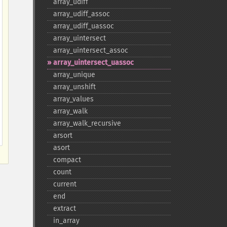
array_​udiff
array_​udiff_​assoc
array_​udiff_​uassoc
array_​uintersect
array_​uintersect_​assoc
array_​uintersect_​uassoc
array_​unique
array_​unshift
array_​values
array_​walk
array_​walk_​recursive
arsort
asort
compact
count
current
end
extract
in_​array