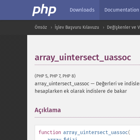
Downloads
Documentation
Önsöz
İşlev Başvuru Kılavuzu
Değişkenler ve Ver
array_uintersect_uassoc
(PHP 5, PHP 7, PHP 8)
array_uintersect_uassoc
—
Değerleri ve indisler
hesaplarken ek olarak indislere de bakar
Açıklama
¶
function
array_uintersect_uassoc
(
array
$dizi
,