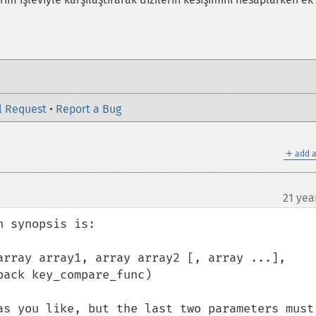
l Request
•
Report a Bug
＋
add a
21 yea
 synopsis is:

array array1, array array2 [, array ...], 
ack key_compare_func)

as you like, but the last two parameters must 