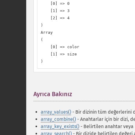
    [0] => 0

    [1] => 3

    [2] => 4

)

Array

(

    [0] => color

    [1] => size

)
Ayrıca Bakınız
¶
array_values()
- Bir dizinin tüm değerlerini
array_combine()
- Anahtarlar için bir dizi, de
array_key_exists()
- Belirtilen anahtar veya 
array_search()
- Bir dizide belirtilen değeri 