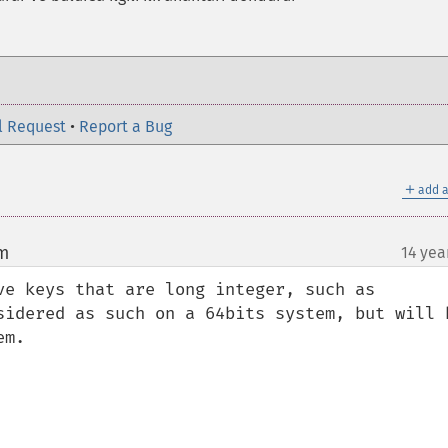
l Request
•
Report a Bug
＋
add a
om
14 yea
¶
ve keys that are long integer, such as 
sidered as such on a 64bits system, but will b
m.
