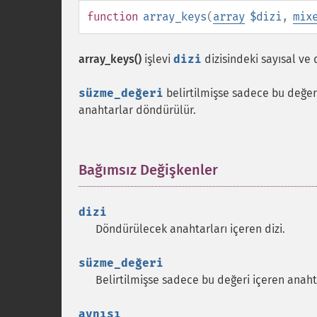
function
array_keys
(
array
$dizi
,
mix
array_keys()
işlevi
dizi
dizisindeki sayısal ve
süzme_değeri
belirtilmişse sadece bu değer
anahtarlar döndürülür.
Bağımsız Değişkenler
¶
dizi
Döndürülecek anahtarları içeren dizi.
süzme_değeri
Belirtilmişse sadece bu değeri içeren anah
aynısı