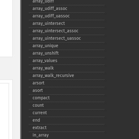
array_​udiff
array_​udiff_​assoc
array_​udiff_​uassoc
array_​uintersect
array_​uintersect_​assoc
array_​uintersect_​uassoc
array_​unique
array_​unshift
array_​values
array_​walk
array_​walk_​recursive
arsort
asort
compact
count
current
end
extract
in_​array