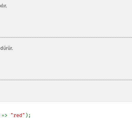
lır.
ndürür.
 
=> 
"red"