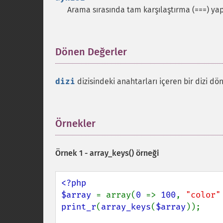
Arama sırasında tam karşılaştırma (===) yapı
Dönen Değerler
¶
dizi
dizisindeki anahtarları içeren bir dizi dö
Örnekler
¶
Örnek 1 -
array_keys()
örneği
<?php

$array 
= array(
0 
=> 
100
, 
"color"
print_r
(
array_keys
(
$array
));
