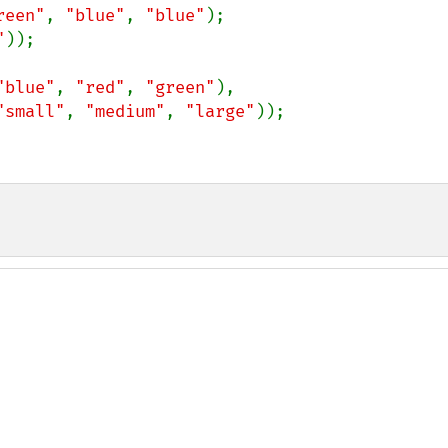
reen"
, 
"blue"
, 
"blue"
"
));

"blue"
, 
"red"
, 
"green"
),

"small"
, 
"medium"
, 
"large"