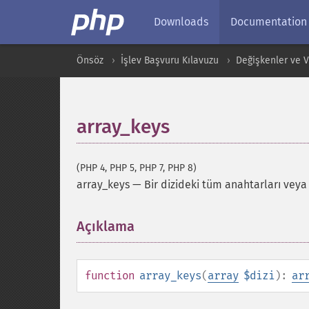
Downloads
Documentation
Önsöz
İşlev Başvuru Kılavuzu
Değişkenler ve Ver
array_keys
(PHP 4, PHP 5, PHP 7, PHP 8)
array_keys
—
Bir dizideki tüm anahtarları vey
Açıklama
¶
function
array_keys
(
array
$dizi
):
ar