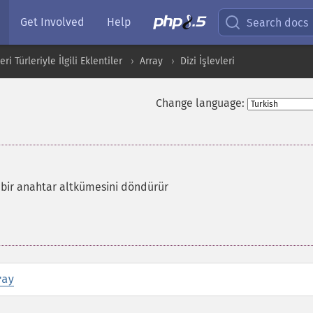
Get Involved
Help
Search docs
i Türleriyle İlgili Eklentiler
Array
Dizi İşlevleri
Change language:
a bir anahtar altkümesini döndürür
ray