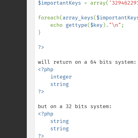
$importantKeys 
= array(
'32946229
foreach(
array_keys
(
$importantKey
    echo 
gettype
(
$key
).
"\n"
;

}

<?php 

    integer

    string

<?php 

    string

    string
