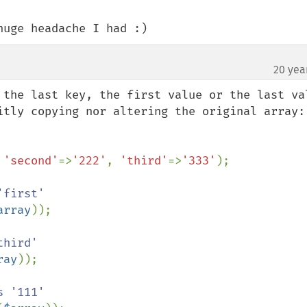
huge headache I had :)
20 yea
 the last key, the first value or the last val
itly copying nor altering the original array:

 
'second'
=>
'222'
, 
'third'
=>
'333'
);

first'

array
));

hird'

ray
));

 '111'
