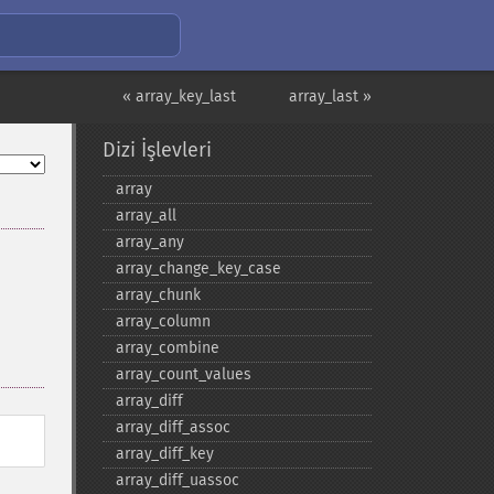
« array_key_last
array_last »
Dizi İşlevleri
array
array_​all
array_​any
array_​change_​key_​case
array_​chunk
array_​column
array_​combine
array_​count_​values
array_​diff
array_​diff_​assoc
array_​diff_​key
array_​diff_​uassoc