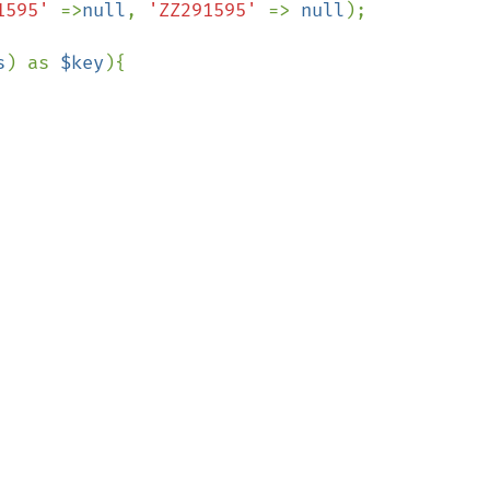
1595' 
=>
null
, 
'ZZ291595' 
=> 
null
);

s
) as 
$key
){
