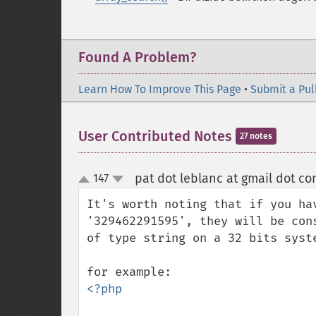
Found A Problem?
Learn How To Improve This Page
•
Submit a Pul
User Contributed Notes
27 notes
pat dot leblanc at gmail dot c
147
up
down
It's worth noting that if you ha
'329462291595', they will be con
of type string on a 32 bits syste
<?php 
