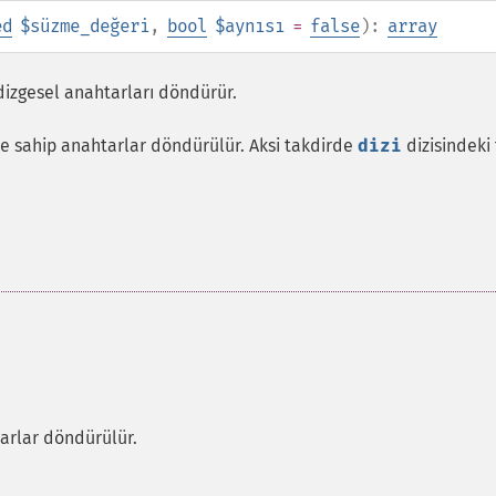
ed
$süzme_değeri
,
bool
$aynısı
=
false
):
array
 dizgesel anahtarları döndürür.
e sahip anahtarlar döndürülür. Aksi takdirde
dizi
dizisindeki
tarlar döndürülür.