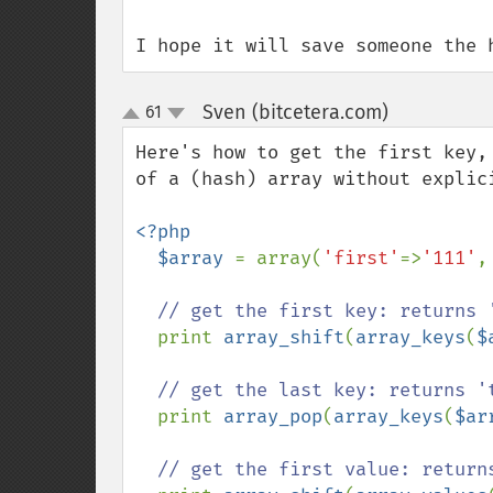
I hope it will save someone the 
Sven (bitcetera.com)
61
¶
up
down
Here's how to get the first key,
of a (hash) array without explic
<?php

  $array 
= array(
'first'
=>
'111'
,
// get the first key: returns '
print 
array_shift
(
array_keys
(
$
// get the last key: returns 't
print 
array_pop
(
array_keys
(
$ar
// get the first value: returns