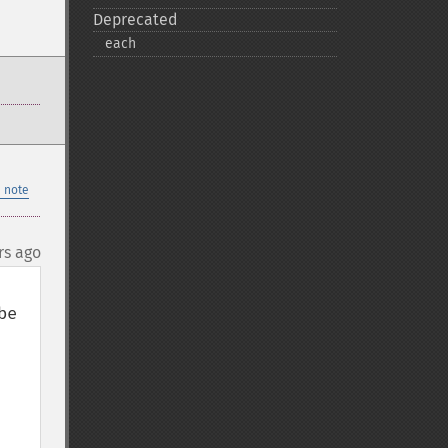
Deprecated
each
 note
rs ago
e 