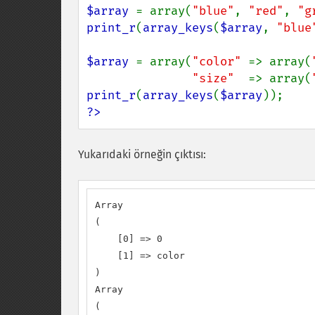
$array 
= array(
"blue"
, 
"red"
, 
"g
print_r
(
array_keys
(
$array
, 
"blue
$array 
= array(
"color" 
=> array(
"size"  
=> array(
print_r
(
array_keys
(
$array
?>
Yukarıdaki örneğin çıktısı:
Array

(

    [0] => 0

    [1] => color

)

Array

(
