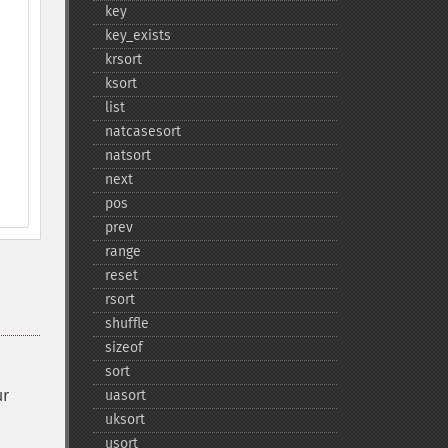
key
key_​exists
krsort
ksort
list
natcasesort
natsort
next
pos
prev
range
reset
rsort
shuffle
sizeof
sort
ur
uasort
uksort
usort