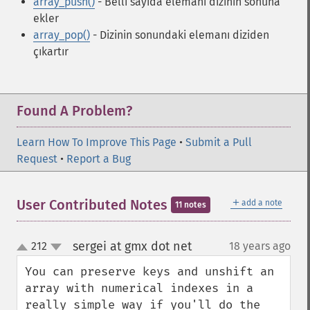
array_push()
- Belli sayıda elemanı dizinin sonuna
ekler
array_pop()
- Dizinin sonundaki elemanı diziden
çıkartır
Found A Problem?
Learn How To Improve This Page
•
Submit a Pull
Request
•
Report a Bug
＋
User Contributed Notes
add a note
11 notes
sergei at gmx dot net
212
18 years ago
¶
up
down
You can preserve keys and unshift an 
array with numerical indexes in a 
really simple way if you'll do the 