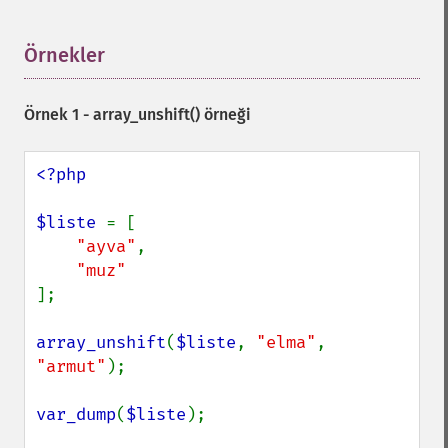
Örnekler
¶
Örnek 1 -
array_unshift()
örneği
<?php

$liste 
= [

"ayva"
,

];

array_unshift
(
$liste
, 
"elma"
, 
"armut"
);

var_dump
(
$liste
);
