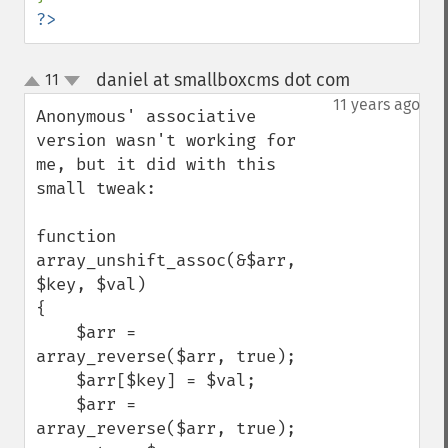
?>
daniel at smallboxcms dot com
11
¶
up
down
11 years ago
Anonymous' associative 
version wasn't working for 
me, but it did with this 
small tweak:

function 
array_unshift_assoc(&$arr, 
$key, $val) 

{ 

    $arr = 
array_reverse($arr, true); 

    $arr[$key] = $val; 

    $arr = 
array_reverse($arr, true); 
