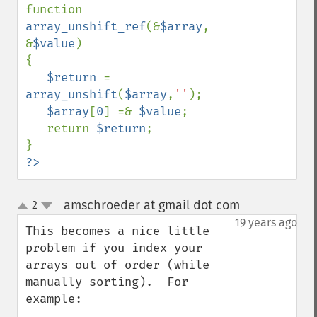
function 
array_unshift_ref
(&
$array
, 
&
$value
)

{

$return 
= 
array_unshift
(
$array
,
''
);

$array
[
0
] =& 
$value
;

   return 
$return
;

?>
amschroeder at gmail dot com
2
¶
up
down
19 years ago
This becomes a nice little 
problem if you index your 
arrays out of order (while 
manually sorting).  For 
example:
