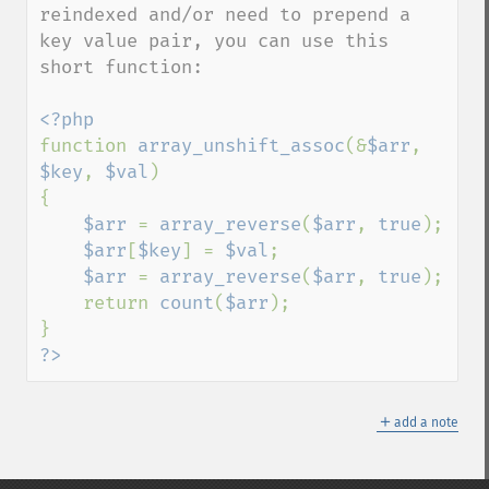
reindexed and/or need to prepend a 
key value pair, you can use this 
short function:

function 
array_unshift_assoc
(&
$arr
, 
$key
, 
$val
)

{

$arr 
= 
array_reverse
(
$arr
, 
true
);

$arr
[
$key
] = 
$val
;

$arr 
= 
array_reverse
(
$arr
, 
true
);

    return 
count
(
$arr
);

?>
＋
add a note