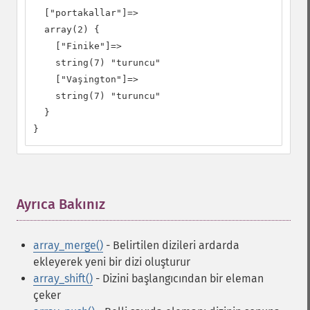
  ["portakallar"]=>

  array(2) {

    ["Finike"]=>

    string(7) "turuncu"

    ["Vaşington"]=>

    string(7) "turuncu"

  }

}
Ayrıca Bakınız
¶
array_merge()
- Belirtilen dizileri ardarda
ekleyerek yeni bir dizi oluşturur
array_shift()
- Dizini başlangıcından bir eleman
çeker