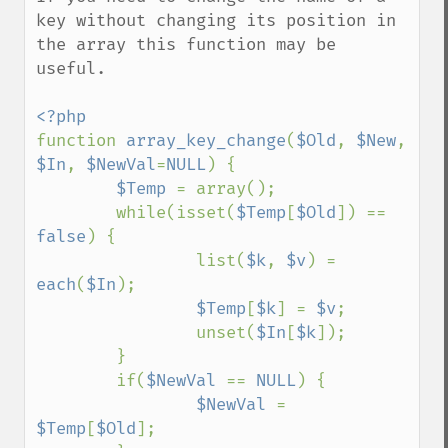
key without changing its position in 
the array this function may be 
useful.

function 
array_key_change
(
$Old
, 
$New
, 
$In
, 
$NewVal
=
NULL
) {

$Temp 
= array();

        while(isset(
$Temp
[
$Old
]) == 
false
) {

                list(
$k
, 
$v
) = 
each
(
$In
);

$Temp
[
$k
] = 
$v
;

                unset(
$In
[
$k
]);

        }

        if(
$NewVal 
== 
NULL
) {

$NewVal 
= 
$Temp
[
$Old
];
