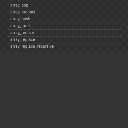
array_​pop
array_​product
array_​push
array_​rand
array_​reduce
array_​replace
array_​replace_​recursive
array_​reverse
array_​search
array_​shift
array_​slice
array_​splice
array_​sum
array_​udiff
array_​udiff_​assoc
array_​udiff_​uassoc
array_​uintersect
array_​uintersect_​assoc