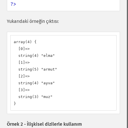
?>
Yukarıdaki örneğin çıktısı:
array(4) {

  [0]=>

  string(4) "elma"

  [1]=>

  string(5) "armut"

  [2]=>

  string(4) "ayva"

  [3]=>

  string(3) "muz"

}
Örnek 2 - İlişkisel dizilerle kullanım