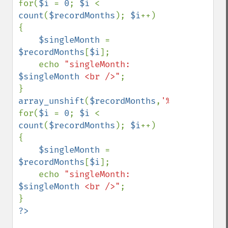
for(
$i 
= 
0
; 
$i 
< 
count
(
$recordMonths
); 
$i
++)

{

$singleMonth 
= 
$recordMonths
[
$i
];

    echo 
"singleMonth: 
$singleMonth
 <br />"
;

array_unshift
(
$recordMonths
,
'%'
);

for(
$i 
= 
0
; 
$i 
< 
count
(
$recordMonths
); 
$i
++)

{

$singleMonth 
= 
$recordMonths
[
$i
];

    echo 
"singleMonth: 
$singleMonth
 <br />"
;
