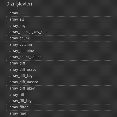
Dizi İşlevleri
array
array_​all
array_​any
array_​change_​key_​case
array_​chunk
array_​column
array_​combine
array_​count_​values
array_​diff
array_​diff_​assoc
array_​diff_​key
array_​diff_​uassoc
array_​diff_​ukey
array_​fill
array_​fill_​keys
array_​filter
array_​find