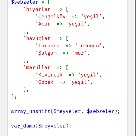
$sebzeler 
= [

'hıyarlar' 
=> [

'Çengelköy' 
=> 
'yeşil'
,

'Acur' 
=> 
'yeşil'
,

    ],

'havuçlar' 
=> [

'Turuncu' 
=> 
'turuncu'
,

'Şalgam' 
=> 
'mor'
,

    ],

'marullar' 
=> [

'Kıvırcık' 
=> 
'yeşil'
,

'Göbek' 
=> 
'yeşil'
,

    ],

];

array_unshift
(
$meyveler
, 
$sebzeler
);

var_dump
(
$meyveler
);
