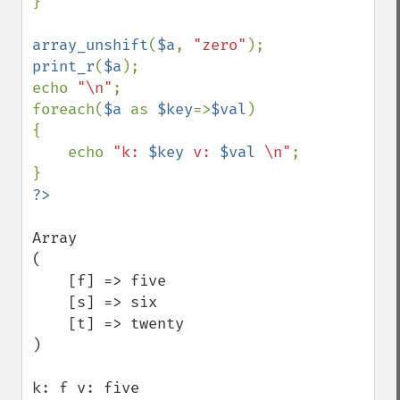
}

array_unshift
(
$a
, 
"zero"
print_r
(
$a
);

echo 
"\n"
;

foreach(
$a 
as 
$key
=>
$val
)

{

    echo 
"k: 
$key
 v: 
$val
 \n"
;

Array

(

    [f] => five

    [s] => six

    [t] => twenty

)

k: f v: five
