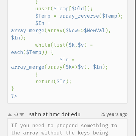
        }

        unset(
$Temp
[
$Old
]);

$Temp 
= 
array_reverse
(
$Temp
);

$In 
= 
array_merge
(array(
$New
=>
$NewVal
), 
$In
);

        while(list(
$k
,
$v
) = 
each
(
$Temp
)) {

$In 
= 
array_merge
(array(
$k
=>
$v
), 
$In
);

        }

        return(
$In
);

?>
sahn at hmc dot edu
-3
25 years ago
¶
up
down
If you need to prepend something to 
the array without the keys being 