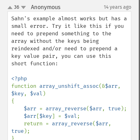
Anonymous
36
14 years ago
¶
up
down
Sahn's example almost works but has a 
small error. Try it like this if you 
need to prepend something to the 
array without the keys being 
reindexed and/or need to prepend a 
key value pair, you can use this 
short function: 

function 
array_unshift_assoc
(&
$arr
, 
$key
, 
$val
) 

{ 

$arr 
= 
array_reverse
(
$arr
, 
true
); 

$arr
[
$key
] = 
$val
; 

    return = 
array_reverse
(
$arr
, 
true
); 
