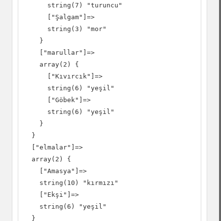
      string(7) "turuncu"

      ["Şalgam"]=>

      string(3) "mor"

    }

    ["marullar"]=>

    array(2) {

      ["Kıvırcık"]=>

      string(6) "yeşil"

      ["Göbek"]=>

      string(6) "yeşil"

    }

  }

  ["elmalar"]=>

  array(2) {

    ["Amasya"]=>

    string(10) "kırmızı"

    ["Ekşi"]=>

    string(6) "yeşil"

  }
