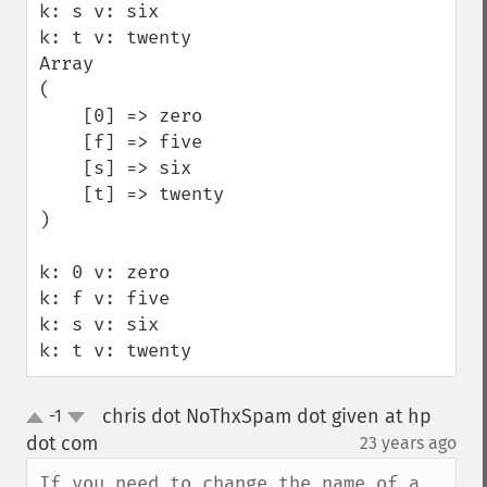
k: s v: six

k: t v: twenty

Array

(

    [0] => zero

    [f] => five

    [s] => six

    [t] => twenty

)

k: 0 v: zero

k: f v: five

k: s v: six

k: t v: twenty
chris dot NoThxSpam dot given at hp
-1
up
down
dot com
23 years ago
¶
If you need to change the name of a 