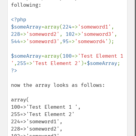
following:

<?php

$someArray
=array(
224
=>
'someword1'
, 
228
=>
'someword2'
, 
102
=>
'someword3'
, 
544
=>
'someword3'
,
95
=>
'someword4'
);

$someArray
=array(
100
=>
'Test Element 1 
'
,
255
=>
'Test Element 2'
)+
$someArray
now the array looks as follows:

array(

100=>'Test Element 1 ',

255=>'Test Element 2'

224=>'someword1',

228=>'someword2',
