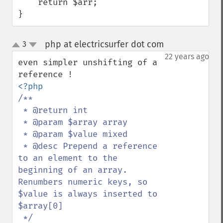
    return $arr;

}
php at electricsurfer dot com
3
¶
up
down
22 years ago
even simpler unshifting of a 
/**

 * @return int

 * @param $array array

 * @param $value mixed

 * @desc Prepend a reference 
to an element to the 
beginning of an array. 
Renumbers numeric keys, so 
$value is always inserted to 
$array[0]
