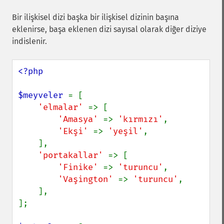
Bir ilişkisel dizi başka bir ilişkisel dizinin başına
eklenirse, başa eklenen dizi sayısal olarak diğer diziye
indislenir.
<?php

$meyveler 
= [

'elmalar' 
=> [

'Amasya' 
=> 
'kırmızı'
,

'Ekşi' 
=> 
'yeşil'
,

    ],

'portakallar' 
=> [

'Finike' 
=> 
'turuncu'
,

'Vaşington' 
=> 
'turuncu'
,

    ],

];
