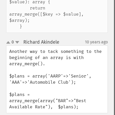
$value): array {

        return 
array_merge([$key => $value], 
$array);

    }
Richard Akindele
0
10 years ago
¶
up
down
Another way to tack something to the 
beginning of an array is with 
array_merge().

$plans = array('AARP'=>'Senior', 
'AAA'=>'Automobile Club');

$plans = 
array_merge(array("BAR"=>"Best 
Available Rate"),  $plans);