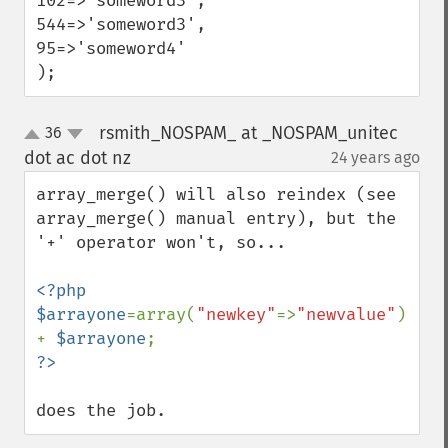
102=>'someword3',

544=>'someword3',

95=>'someword4'

);
rsmith_NOSPAM_ at _NOSPAM_unitec
36
up
down
dot ac dot nz
24 years ago
¶
array_merge() will also reindex (see 
array_merge() manual entry), but the 
'+' operator won't, so...

<?php

$arrayone
=array(
"newkey"
=>
"newvalue"
) 
+ 
$arrayone
does the job.