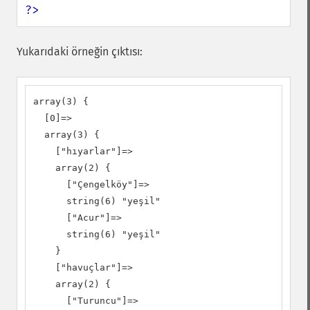
?>
Yukarıdaki örneğin çıktısı:
array(3) {

  [0]=>

  array(3) {

    ["hıyarlar"]=>

    array(2) {

      ["Çengelköy"]=>

      string(6) "yeşil"

      ["Acur"]=>

      string(6) "yeşil"

    }

    ["havuçlar"]=>

    array(2) {

      ["Turuncu"]=>
