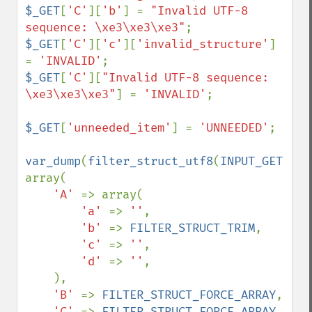
$_GET
[
'C'
][
'b'
] = 
"Invalid UTF-8 
sequence: \xe3\xe3\xe3"
$_GET
[
'C'
][
'c'
][
'invalid_structure'
] 
= 
'INVALID'
$_GET
[
'C'
][
"Invalid UTF-8 sequence: 
\xe3\xe3\xe3"
] = 
'INVALID'
;

$_GET
[
'unneeded_item'
] = 
'UNNEEDED'
;

var_dump
(
filter_struct_utf8
(
INPUT_GET
, 
array(

'A' 
=> array(

'a' 
=> 
''
,

'b' 
=> 
FILTER_STRUCT_TRIM
,

'c' 
=> 
''
,

'd' 
=> 
''
,

    ),

'B' 
=> 
FILTER_STRUCT_FORCE_ARRAY
,

'C' 
=> 
FILTER_STRUCT_FORCE_ARRAY 