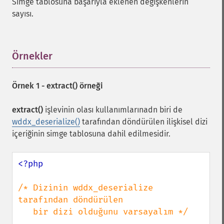
Simge tablosuna başarıyla eklenen değişkenlerin
sayısı.
Örnekler
¶
Örnek 1 -
extract()
örneği
extract()
işlevinin olası kullanımlarınadn biri de
wddx_deserialize()
tarafından döndürülen ilişkisel dizi
içeriğinin simge tablosuna dahil edilmesidir.
<?php

/* Dizinin wddx_deserialize 
tarafından döndürülen

   bir dizi olduğunu varsayalım */
