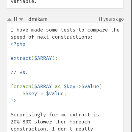
variable.
dmikam
11
11 years ago
¶
up
down
I have made some tests to compare the 
<?php

extract
(
$ARRAY
);

// vs. 

foreach(
$ARRAY 
as 
$key
=>
$value
) 

    $
$key 
= 
$value
Surprisingly for me extract is 
20%-80% slower then foreach 
construction. I don't really 