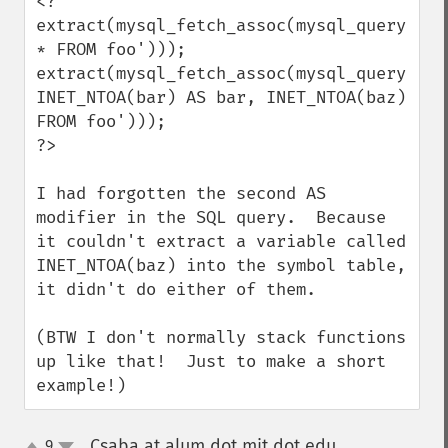
<?

extract(mysql_fetch_assoc(mysql_query('SEL
* FROM foo')));

extract(mysql_fetch_assoc(mysql_query('SEL
INET_NTOA(bar) AS bar, INET_NTOA(baz) 
FROM foo')));

?>

I had forgotten the second AS 
modifier in the SQL query.  Because 
it couldn't extract a variable called 
INET_NTOA(baz) into the symbol table, 
it didn't do either of them.

(BTW I don't normally stack functions 
up like that!  Just to make a short 
example!)
Csaba at alum dot mit dot edu
9
¶