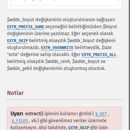
$wddx_boyut
değişkeninin oluşturulmasını sağlayan
seçeneğini belirttiğimizden
$boyut
EXTR_PREFIX_SAME
değişkeninin üzerine yazılmaz. Eğer seçenek olarak
belirtmiş olsaydık
$wddx_boyut
değişkeni
EXTR_SKIP
oluşturulmazdı.
belirtseydik,
$size
EXTR_OVERWRITE
"orta" değerine sahip olacaktı. Eğer
EXTR_PREFIX_ALL
belirtmiş olsaydık
$wddx_renk
,
$wddx_boyut
ve
$wddx_şekil
değişkenlerini oluşturmuş olurduk.
Notlar
¶
Uyarı
extract()
işlevini kullanıcı girdisi (
,
$_GET
, vb.) gibi güvenilmez veriler üzerinde
$_FILES
kullanmayın. Aksi takdirde,
gibi üste
EXTR_SKIP