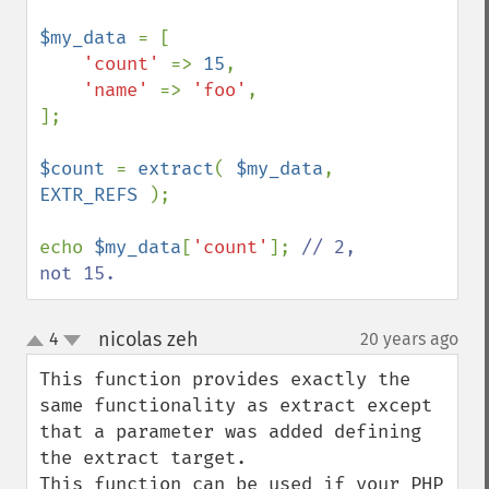
$my_data 
= [

'count' 
=> 
15
,

'name' 
=> 
'foo'
,

];

$count 
= 
extract
( 
$my_data
, 
EXTR_REFS 
);

echo 
$my_data
[
'count'
]; 
// 2, 
not 15.
nicolas zeh
4
20 years ago
¶
up
down
This function provides exactly the 
same functionality as extract except 
that a parameter was added defining 
the extract target.

This function can be used if your PHP 