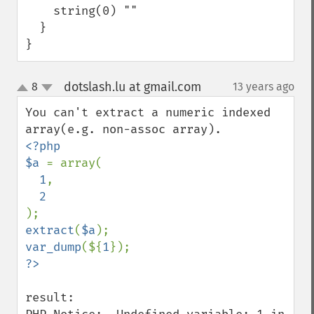
    string(0) ""

  }

}
dotslash.lu at gmail.com
8
13 years ago
¶
up
down
You can't extract a numeric indexed 
<?php

$a 
= array(

1
,

extract
(
$a
var_dump
(${
1
result:
