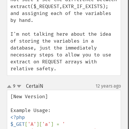
extract($_REQUEST,EXTR_IF_EXISTS); 
and assigning each of the variables 
by hand.

I'm not talking here about the idea 
of storing the variables in a 
database, just the immediately 
necessary steps to allow you to use 
extract on REQUEST arrays with 
relative safety.
CertaiN
9
12 years ago
¶
up
down
[New Version]

<?php

$_GET
[
'A'
][
'a'
] = 
'  