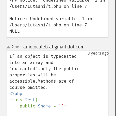
PHP Notice:  Undefined variable: 1 in 
/Users/Lutashi/t.php on line 7

Notice: Undefined variable: 1 in 
/Users/Lutashi/t.php on line 7

NULL
amolocaleb at gmail dot com
2
¶
up
down
8 years ago
If an object is typecasted 
into an array and 
"extracted",only the public 
properties will be 
accessible.Methods are of 
class 
Test
{

    public 
$name 
= 
''
;
