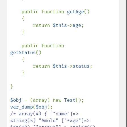
    public function 
getAge
()

    {

        return 
$this
->
age
;

    }

    public function 
getStatus
()

    {

        return 
$this
->
status
;

    }

}

$obj 
= (array) new 
Test
var_dump
(
$obj
/* array(4) { ["name"]=> 
string(5) "Amolo" ["*age"]=> 