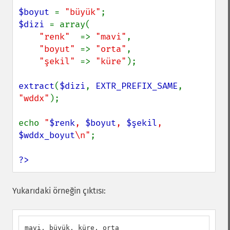
$boyut 
= 
"büyük"
$dizi 
= array(

"renk"  
=> 
"mavi"
,

"boyut" 
=> 
"orta"
,

"şekil" 
=> 
"küre"
);

extract
(
$dizi
, 
EXTR_PREFIX_SAME
, 
"wddx"
);

echo 
"
$renk
, 
$boyut
, 
$şekil
, 
$wddx_boyut
\n"
;

?>
Yukarıdaki örneğin çıktısı:
mavi, büyük, küre, orta