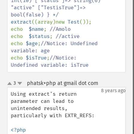
int(10) ["status"]=> string(6) 
"active" ["TestisTrue"]=> 
extract
((array)new 
Test
());

echo  
$name
; 
echo  
$status
; 
echo 
$age
;
//Notice: Undefined 
echo 
$isTrue
;
//Notice: 
Undefined variable: isTrue
phatsk+php at gmail dot com
3
¶
up
down
8 years ago
Using extract's return 
parameter can lead to 
unintended results, 
particularly with EXTR_REFS:

<?php
