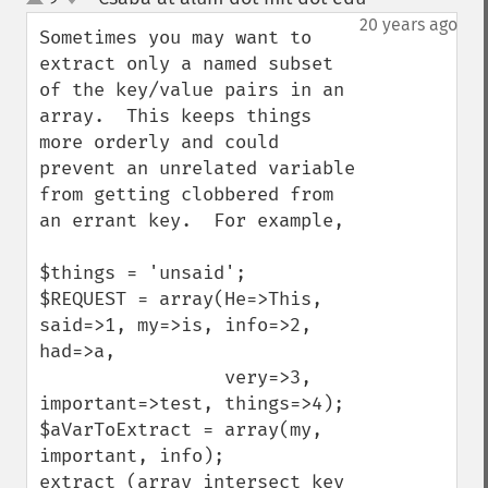
up
down
20 years ago
Sometimes you may want to 
extract only a named subset 
of the key/value pairs in an 
array.  This keeps things 
more orderly and could 
prevent an unrelated variable 
from getting clobbered from 
an errant key.  For example,

$things = 'unsaid';

$REQUEST = array(He=>This, 
said=>1, my=>is, info=>2, 
had=>a,

                 very=>3, 
important=>test, things=>4);

$aVarToExtract = array(my, 
important, info);

extract (array_intersect_key 