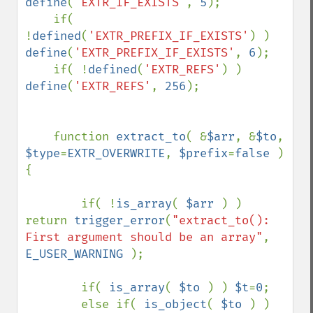
define
(
'EXTR_IF_EXISTS'
, 
5
);

    if( 
!
defined
(
'EXTR_PREFIX_IF_EXISTS'
) ) 
define
(
'EXTR_PREFIX_IF_EXISTS'
, 
6
);

    if( !
defined
(
'EXTR_REFS'
) ) 
define
(
'EXTR_REFS'
, 
256
);

    function 
extract_to
( &
$arr
, &
$to
, 
$type
=
EXTR_OVERWRITE
, 
$prefix
=
false 
)
{

        if( !
is_array
( 
$arr 
) ) 
return 
trigger_error
(
"extract_to(): 
First argument should be an array"
, 
E_USER_WARNING 
);

        if( 
is_array
( 
$to 
) ) 
$t
=
0
;

        else if( 
is_object
( 
$to 
) ) 