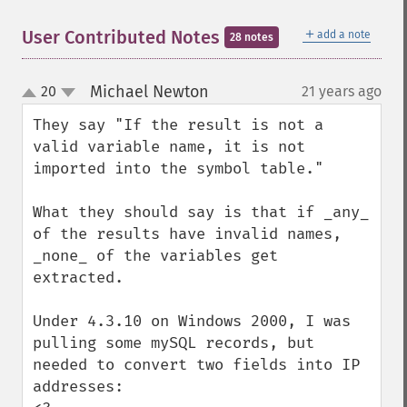
＋
User Contributed Notes
add a note
28 notes
Michael Newton
20
21 years ago
¶
up
down
They say "If the result is not a 
valid variable name, it is not 
imported into the symbol table."

What they should say is that if _any_ 
of the results have invalid names, 
_none_ of the variables get 
extracted.

Under 4.3.10 on Windows 2000, I was 
pulling some mySQL records, but 
needed to convert two fields into IP 
addresses:
