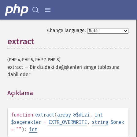
Change language:
extract
(PHP 4, PHP 5, PHP 7, PHP 8)
extract
—
Bir dizideki değişkenleri simge tablosuna
dahil eder
Açıklama
¶
function
extract
(
array
&$dizi
,
int
$seçenekler
=
EXTR_OVERWRITE
,
string
$önek
= ""
):
int