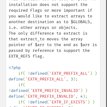
installation does not support the 
required Flags or more important if 
you would like to extract arrays to 
another destination as to $GLOBALS, 
i.e. other arrays or objects.

The only difference to extract is 
that extract_to moves the array 
pointer of $arr to the end as $arr is 
passed by reference to support the 
EXTR_REFS flag.

<?php

if( !
defined
(
'EXTR_PREFIX_ALL'
) ) 
define
(
'EXTR_PREFIX_ALL'
, 
3
);

    if( 
!
defined
(
'EXTR_PREFIX_INVALID'
) ) 
define
(
'EXTR_PREFIX_INVALID'
, 
4
);

    if( !
defined
(
'EXTR_IF_EXISTS'
) ) 