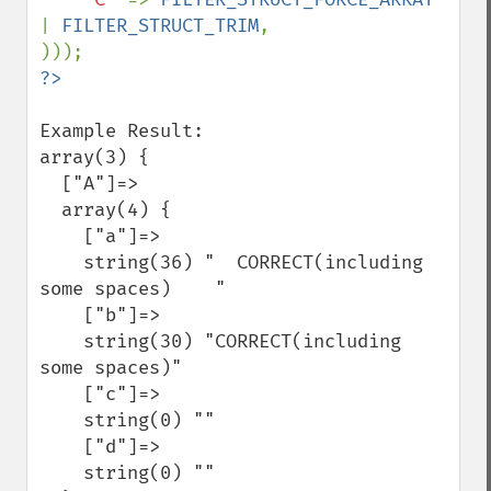
| 
FILTER_STRUCT_TRIM
,

Example Result:

array(3) {

  ["A"]=>

  array(4) {

    ["a"]=>

    string(36) "  CORRECT(including 
some spaces)    "

    ["b"]=>

    string(30) "CORRECT(including 
some spaces)"

    ["c"]=>

    string(0) ""

    ["d"]=>

    string(0) ""
