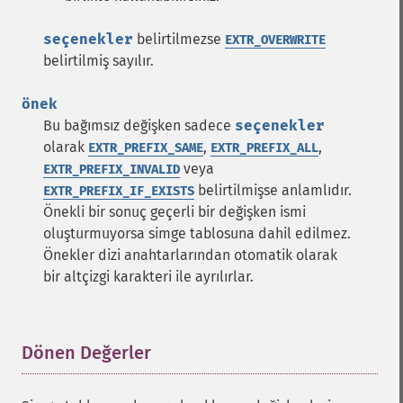
seçenekler
belirtilmezse
EXTR_OVERWRITE
belirtilmiş sayılır.
önek
Bu bağımsız değişken sadece
seçenekler
olarak
,
,
EXTR_PREFIX_SAME
EXTR_PREFIX_ALL
veya
EXTR_PREFIX_INVALID
belirtilmişse anlamlıdır.
EXTR_PREFIX_IF_EXISTS
Önekli bir sonuç geçerli bir değişken ismi
oluşturmuyorsa simge tablosuna dahil edilmez.
Önekler dizi anahtarlarından otomatik olarak
bir altçizgi karakteri ile ayrılırlar.
Dönen Değerler
¶