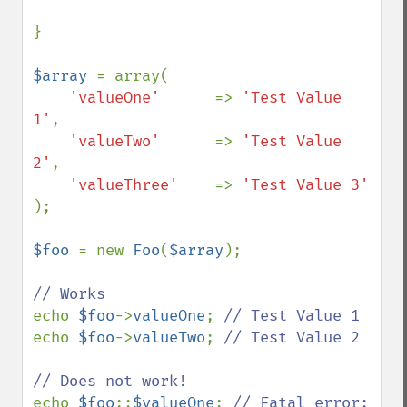
}

$array 
= array(

'valueOne'      
=> 
'Test Value 
1'
,

'valueTwo'      
=> 
'Test Value 
2'
,

'valueThree'    
=> 
);

$foo 
= new 
Foo
(
$array
);

echo 
$foo
->
valueOne
; 
echo 
$foo
->
valueTwo
; 
// Test Value 2

echo 
$foo
::
$valueOne
; 
// Fatal error:  