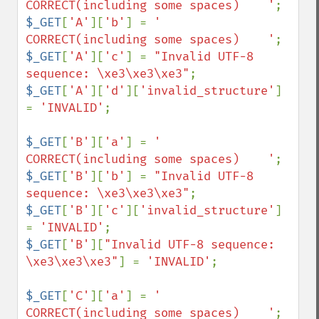
CORRECT(including some spaces)    '
$_GET
[
'A'
][
'b'
] = 
'  
CORRECT(including some spaces)    '
$_GET
[
'A'
][
'c'
] = 
"Invalid UTF-8 
sequence: \xe3\xe3\xe3"
$_GET
[
'A'
][
'd'
][
'invalid_structure'
] 
= 
'INVALID'
;

$_GET
[
'B'
][
'a'
] = 
'  
CORRECT(including some spaces)    '
$_GET
[
'B'
][
'b'
] = 
"Invalid UTF-8 
sequence: \xe3\xe3\xe3"
$_GET
[
'B'
][
'c'
][
'invalid_structure'
] 
= 
'INVALID'
$_GET
[
'B'
][
"Invalid UTF-8 sequence: 
\xe3\xe3\xe3"
] = 
'INVALID'
;

$_GET
[
'C'
][
'a'
] = 
'  
CORRECT(including some spaces)    '