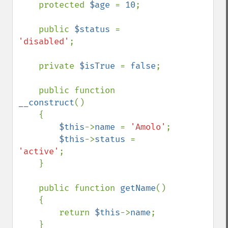
    protected 
$age 
= 
10
;

    public 
$status 
= 
'disabled'
;

    private 
$isTrue 
= 
false
;

    public function 
__construct
()

    {

$this
->
name 
= 
'Amolo'
;

$this
->
status 
= 
'active'
;

    }

    public function 
getName
()

    {

        return 
$this
->
name
;

    }
