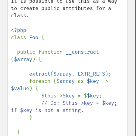
It is possible to use this as a way 
to create public attributes for a 
class.

class 
Foo 
{

  public function 
__construct 
(
$array
) {

extract
(
$array
, 
EXTR_REFS
);

      foreach (
$array 
as 
$key 
=> 
$value
) {

$this
->
$key 
= $
$key
;

// Do: $this->key = $key; 
if $key is not a string.

}

  }
