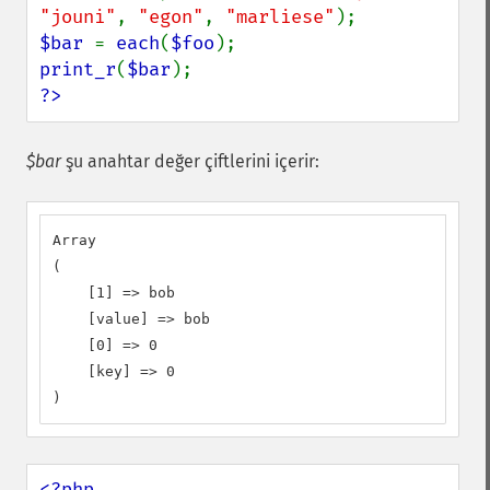
"jouni"
, 
"egon"
, 
"marliese"
$bar 
= 
each
(
$foo
print_r
(
$bar
?>
$bar
şu anahtar değer çiftlerini içerir:
Array

(

    [1] => bob

    [value] => bob

    [0] => 0

    [key] => 0

)
<?php
