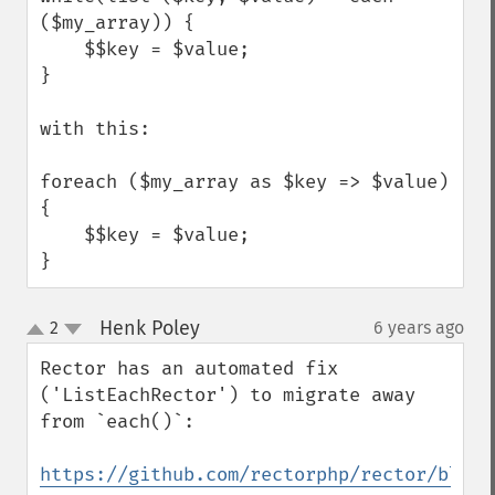
($my_array)) {

    $$key = $value;

}

with this:

foreach ($my_array as $key => $value) 
{

    $$key = $value;

}
Henk Poley
2
6 years ago
¶
up
down
Rector has an automated fix 
('ListEachRector') to migrate away 
from `each()`:

https://github.com/rectorphp/rector/blob/