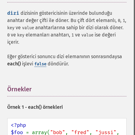
dizi
dizisinin göstericisinin üzerinde bulunduğu
anahtar değer çifti ile döner. Bu çift dört elemanlı,
,
,
0
1
ve
anahtarlarına sahip bir dizi olarak döner.
key
value
ve
elemanları anahtarı,
ve
ise değeri
0
key
1
value
içerir.
Eğer gösterici sonuncu dizi elemanının sonrasındaysa
each()
işlevi
döndürür.
false
Örnekler
¶
Örnek 1 -
each()
örnekleri
<?php

$foo 
= array(
"bob"
, 
"fred"
, 
"jussi"
, 