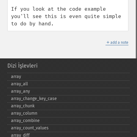
If you look at the code example 
you'll see this is even quite simple 
to do by hand.
＋
add a note
Dizi İşlevleri
array
array_​all
array_​any
array_​change_​key_​case
array_​chunk
array_​column
array_​combine
array_​count_​values
array_​diff