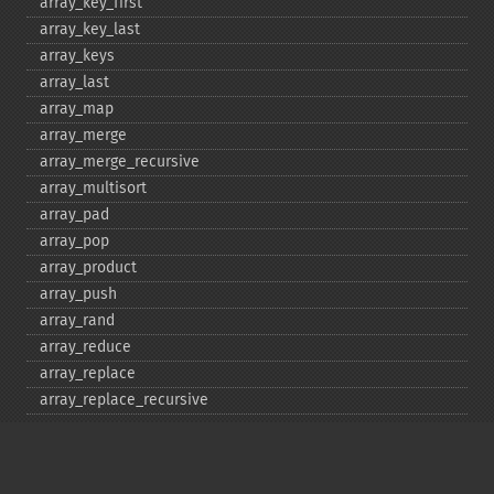
array_​key_​first
array_​key_​last
array_​keys
array_​last
array_​map
array_​merge
array_​merge_​recursive
array_​multisort
array_​pad
array_​pop
array_​product
array_​push
array_​rand
array_​reduce
array_​replace
array_​replace_​recursive
array_​reverse
array_​search
array_​shift