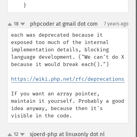
    }
phpcoder at gmail dot com
18
7 years ago
¶
up
down
each was deprecated because it 
exposed too much of the internal 
implementation details, blocking 
language development. ("We can't do X 
because it would break each().")

https://wiki.php.net/rfc/deprecations_php
If you want an array pointer, 
maintain it yourself. Probably a good 
idea anyway, because then it's 
visible in the code.
sjoerd-php at linuxonly dot nl
12
¶
up