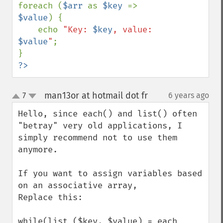
foreach (
$arr 
as 
$key 
=> 
$value
) {

    echo 
"Key: 
$key
, value: 
$value
"
;

?>
man13or at hotmail dot fr
7
6 years ago
¶
up
down
Hello, since each() and list() often 
"betray" very old applications, I 
simply recommend not to use them 
anymore.

If you want to assign variables based 
on an associative array,

Replace this:

while(list ($key, $value) = each 