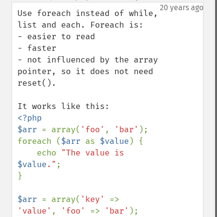
down
20 years ago
Use foreach instead of while, 
list and each. Foreach is:

- easier to read

- faster

- not influenced by the array 
pointer, so it does not need 
reset().

<?php

$arr 
= array(
'foo'
, 
'bar'
);

foreach (
$arr 
as 
$value
) {

    echo 
"The value is 
$value
."
;

}

$arr 
= array(
'key' 
=> 
'value'
, 
'foo' 
=> 
'bar'
);
