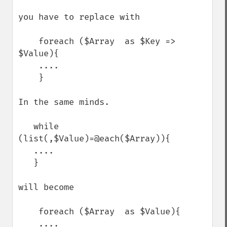
you have to replace with

    foreach ($Array  as $Key => 
$Value){        

    ....

    }

In the same minds.

   while 
(list(,$Value)=@each($Array)){

   ....

   }

will become

    foreach ($Array  as $Value){        

    ....
