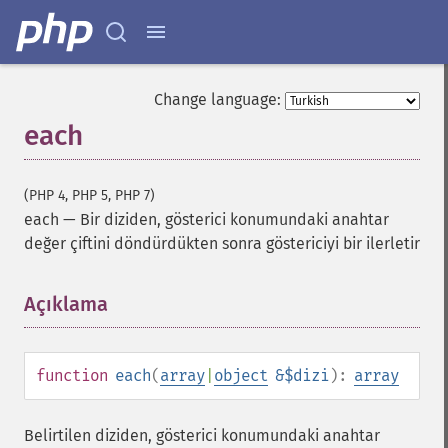
Change language:
each
(PHP 4, PHP 5, PHP 7)
each
—
Bir diziden, gösterici konumundaki anahtar
değer çiftini döndürdükten sonra göstericiyi bir ilerletir
Açıklama
¶
function
each
(
array
|
object
&$dizi
):
array
Belirtilen diziden, gösterici konumundaki anahtar