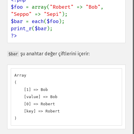
$foo 
= array(
"Robert" 
=> 
"Bob"
, 
"Seppo" 
=> 
"Sepi"
$bar 
= 
each
(
$foo
print_r
(
$bar
?>
şu anahtar değer çiftlerini içerir:
$bar
Array

(

    [1] => Bob

    [value] => Bob

    [0] => Robert

    [key] => Robert

)