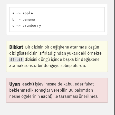
a => apple

b => banana

c => cranberry
Dikkat
Bir dizinin bir değişkene atanması özgün
dizi göstericisini sıfırladığından yukarıdaki örnekte
dizisini döngü içinde başka bir değişkene
$fruit
atamak sonsuz bir döngüye sebep olurdu.
Uyarı
each()
işlevi nesne de kabul eder fakat
beklenmedik sonuçlar verebilir. Bu bakımdan
nesne öğelerinin
each()
ile taranması önerilmez.