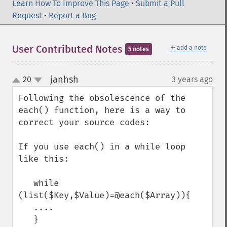
Learn How To Improve This Page
•
Submit a Pull
Request
•
Report a Bug
＋
User Contributed Notes
add a note
5 notes
janhsh
20
3 years ago
¶
up
down
Following the obsolescence of the 
each() function, here is a way to 
correct your source codes: 

If you use each() in a while loop 
like this: 

   while 
(list($Key,$Value)=@each($Array)){

   ....

   }
