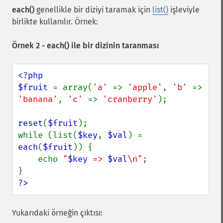
each()
genellikle bir diziyi taramak için
list()
işleviyle
birlikte kullanılır. Örnek:
Örnek 2 -
each()
ile bir dizinin taranması
<?php

$fruit 
= array(
'a' 
=> 
'apple'
, 
'b' 
=> 
'banana'
, 
'c' 
=> 
'cranberry'
);

reset
(
$fruit
);

while (list(
$key
, 
$val
) = 
each
(
$fruit
)) {

    echo 
"
$key
 => 
$val
\n"
;

?>
Yukarıdaki örneğin çıktısı: