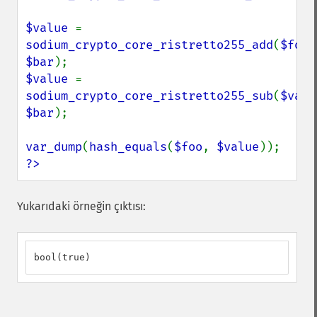
$value 
= 
sodium_crypto_core_ristretto255_add
(
$foo
$bar
$value 
= 
sodium_crypto_core_ristretto255_sub
(
$valu
$bar
);

var_dump
(
hash_equals
(
$foo
, 
$value
?>
Yukarıdaki örneğin çıktısı:
bool(true)