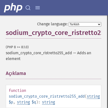
Change language:
sodium_crypto_core_ristretto25
(PHP 8 >= 8.1.0)
sodium_crypto_core_ristretto255_add
—
Adds an
element
Açıklama
¶
function
sodium_crypto_core_ristretto255_add
(
string
$p
,
string
$q
):
string