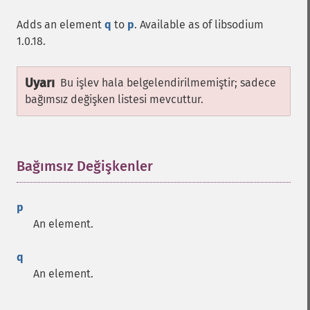
Adds an element
q
to
p
. Available as of libsodium
1.0.18.
Uyarı
Bu işlev hala belgelendirilmemiştir; sadece
bağımsız değişken listesi mevcuttur.
Bağımsız Değişkenler
¶
p
An element.
q
An element.