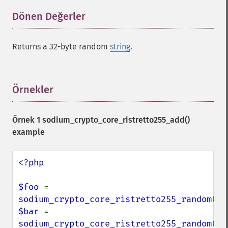
Dönen Değerler
¶
Returns a 32-byte random
string
.
Örnekler
¶
Örnek 1
sodium_crypto_core_ristretto255_add()
example
<?php

$foo 
= 
sodium_crypto_core_ristretto255_random
$bar 
= 
sodium_crypto_core_ristretto255_random
();
