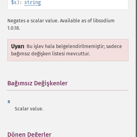
$s
):
string
Negates a scalar value. Available as of libsodium
1.0.18.
Uyarı
Bu işlev hala belgelendirilmemiştir; sadece
bağımsız değişken listesi mevcuttur.
Bağımsız Değişkenler
¶
s
Scalar value.
Dönen Değerler
¶