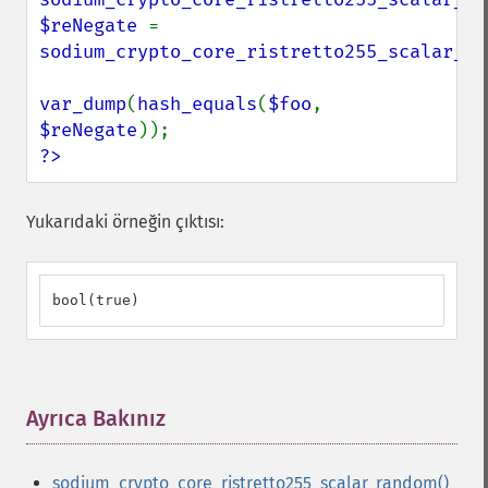
$reNegate 
= 
sodium_crypto_core_ristretto255_scalar_ne
var_dump
(
hash_equals
(
$foo
, 
$reNegate
?>
Yukarıdaki örneğin çıktısı:
bool(true)
Ayrıca Bakınız
¶
sodium_crypto_core_ristretto255_scalar_random()