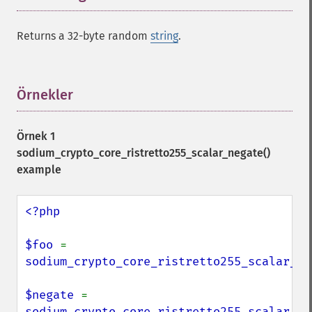
Returns a 32-byte random
string
.
Örnekler
¶
Örnek 1
sodium_crypto_core_ristretto255_scalar_negate()
example
<?php

$foo 
= 
sodium_crypto_core_ristretto255_scalar_ra
$negate 
= 
sodium_crypto_core_ristretto255_scalar_ne