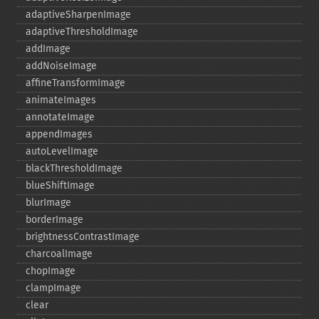
adaptiveSharpenImage
adaptiveThresholdImage
addImage
addNoiseImage
affineTransformImage
animateImages
annotateImage
appendImages
autoLevelImage
blackThresholdImage
blueShiftImage
blurImage
borderImage
brightnessContrastImage
charcoalImage
chopImage
clampImage
clear