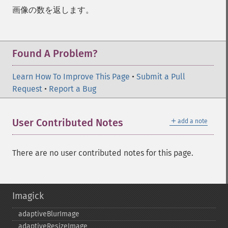
画像の数を返します。
Found A Problem?
Learn How To Improve This Page
•
Submit a Pull
Request
•
Report a Bug
＋
User Contributed Notes
add a note
There are no user contributed notes for this page.
Imagick
adaptiveBlurImage
adaptiveResizeImage