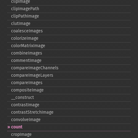
clipImage
clipImagePath
clipPathImage
clutImage
coalesceImages
colorizeImage
colorMatrixImage
combineImages
commentImage
compareImageChannels
compareImageLayers
compareImages
compositeImage
_​_​construct
contrastImage
contrastStretchImage
convolveImage
count
cropImage