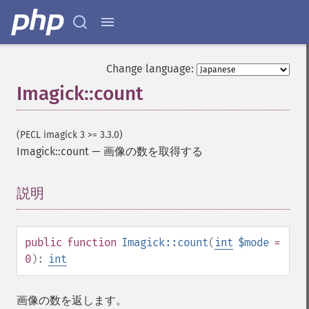
Change language:
Imagick::count
(PECL imagick 3 >= 3.3.0)
Imagick::count
—
画像の数を取得する
説明
¶
public
function
Imagick::count
(
int
$mode
=
0
):
int
画像の数を返します。