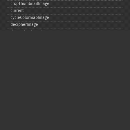
cropThumbnailImage
current
cycleColormapImage
decipherImage
deconstructImages
deleteImageArtifact
deleteImageProperty
deskewImage
despeckleImage
destroy
displayImage
displayImages
distortImage
drawImage
edgeImage
embossImage
encipherImage
enhanceImage
equalizeImage