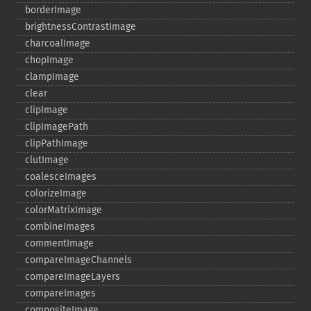
borderImage
brightnessContrastImage
charcoalImage
chopImage
clampImage
clear
clipImage
clipImagePath
clipPathImage
clutImage
coalesceImages
colorizeImage
colorMatrixImage
combineImages
commentImage
compareImageChannels
compareImageLayers
compareImages
compositeImage