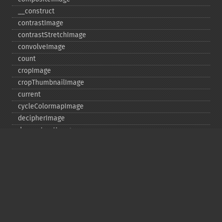
_​_​construct
contrastImage
contrastStretchImage
convolveImage
count
cropImage
cropThumbnailImage
current
cycleColormapImage
decipherImage
deconstructImages
deleteImageArtifact
deleteImageProperty
deskewImage
despeckleImage
destroy
displayImage
displayImages