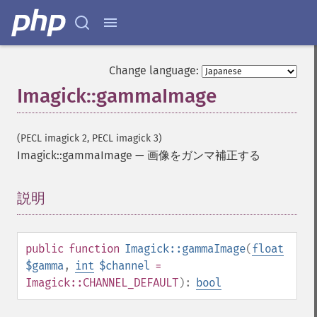
Change language:
Imagick::gammaImage
(PECL imagick 2, PECL imagick 3)
Imagick::gammaImage
—
画像をガンマ補正する
説明
¶
public
function
Imagick::gammaImage
(
float
$gamma
,
int
$channel
=
Imagick::CHANNEL_DEFAULT
):
bool