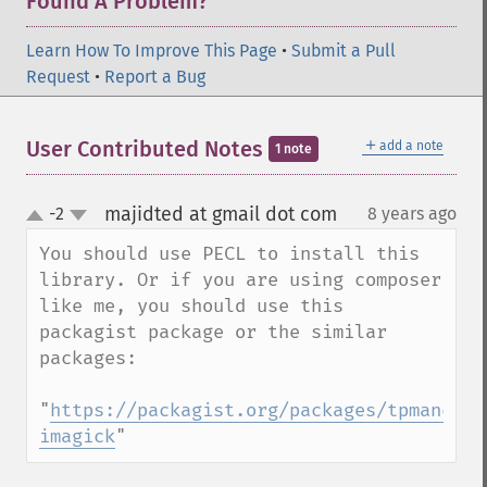
Found A Problem?
Learn How To Improve This Page
•
Submit a Pull
Request
•
Report a Bug
＋
User Contributed Notes
add a note
1 note
majidted at gmail dot com
-2
8 years ago
¶
up
down
You should use PECL to install this 
library. Or if you are using composer 
like me, you should use this 
packagist package or the similar 
packages:

"
https://packagist.org/packages/tpmanc/yi
imagick
"