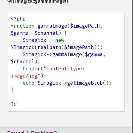
例1
Imagick::gammaImage()
function 
gammaImage
(
$imagePath
, 
$gamma
, 
$channel
) {

$imagick 
= new 
\Imagick
(
realpath
(
$imagePath
));

$imagick
->
gammaImage
(
$gamma
, 
$channel
);

header
(
"Content-Type: 
image/jpg"
);

    echo 
$imagick
->
getImageBlob
();

}

?>