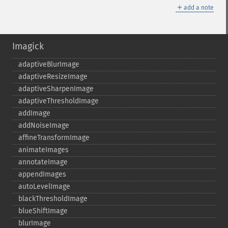
＋
add a note
Imagick
adaptiveBlurImage
adaptiveResizeImage
adaptiveSharpenImage
adaptiveThresholdImage
addImage
addNoiseImage
affineTransformImage
animateImages
annotateImage
appendImages
autoLevelImage
blackThresholdImage
blueShiftImage
blurImage