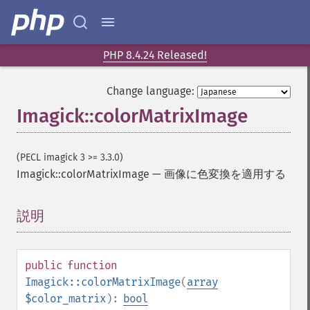
PHP 8.4.24 Released!
Change language:
Imagick::colorMatrixImage
(PECL imagick 3 >= 3.3.0)
Imagick::colorMatrixImage
—
画像に色変換を適用する
説明
¶
public
function
Imagick::colorMatrixImage
(
array
$color_matrix
):
bool