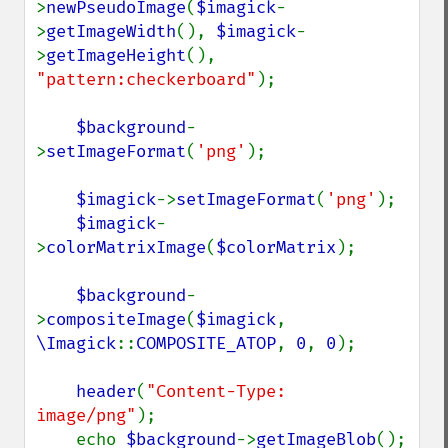
>
newPseudoImage
(
$imagick
-
>
getImageWidth
(), 
$imagick
-
>
getImageHeight
(),  
"pattern:checkerboard"
);

$background
-
>
setImageFormat
(
'png'
);

$imagick
->
setImageFormat
(
'png'
);

$imagick
-
>
colorMatrixImage
(
$colorMatrix
);

$background
-
>
compositeImage
(
$imagick
, 
\Imagick
::
COMPOSITE_ATOP
, 
0
, 
0
);

header
(
"Content-Type: 
image/png"
);

    echo 
$background
->
getImageBlob
();
