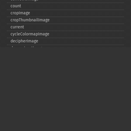
count
cropImage
cropThumbnailImage
current
cycleColormapImage
decipherImage
deconstructImages
deleteImageArtifact
deleteImageProperty
deskewImage
despeckleImage
destroy
displayImage
displayImages
distortImage
drawImage
edgeImage
embossImage