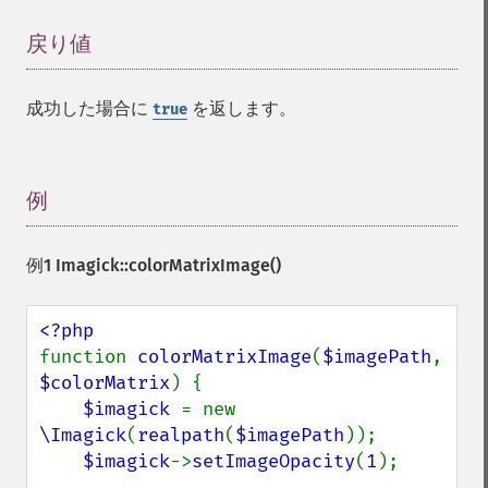
戻り値
¶
成功した場合に
を返します。
true
例
¶
例1
Imagick::colorMatrixImage()
function 
colorMatrixImage
(
$imagePath
, 
$colorMatrix
) {

$imagick 
= new 
\Imagick
(
realpath
(
$imagePath
));

$imagick
->
setImageOpacity
(
1
);
