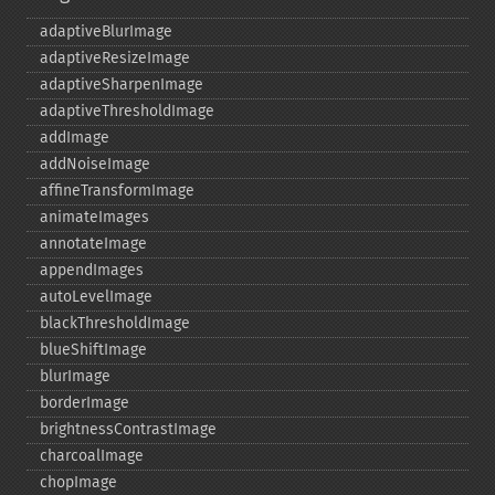
adaptiveBlurImage
adaptiveResizeImage
adaptiveSharpenImage
adaptiveThresholdImage
addImage
addNoiseImage
affineTransformImage
animateImages
annotateImage
appendImages
autoLevelImage
blackThresholdImage
blueShiftImage
blurImage
borderImage
brightnessContrastImage
charcoalImage
chopImage