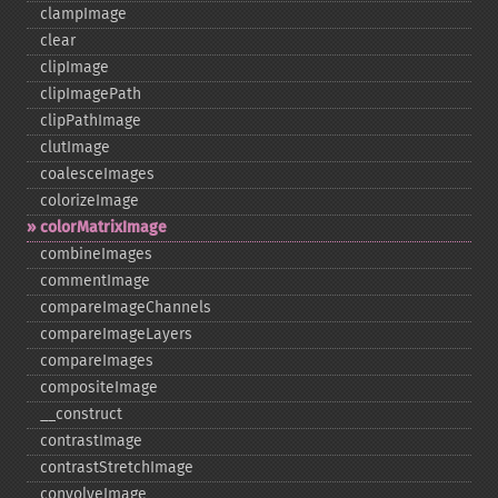
clampImage
clear
clipImage
clipImagePath
clipPathImage
clutImage
coalesceImages
colorizeImage
colorMatrixImage
combineImages
commentImage
compareImageChannels
compareImageLayers
compareImages
compositeImage
_​_​construct
contrastImage
contrastStretchImage
convolveImage