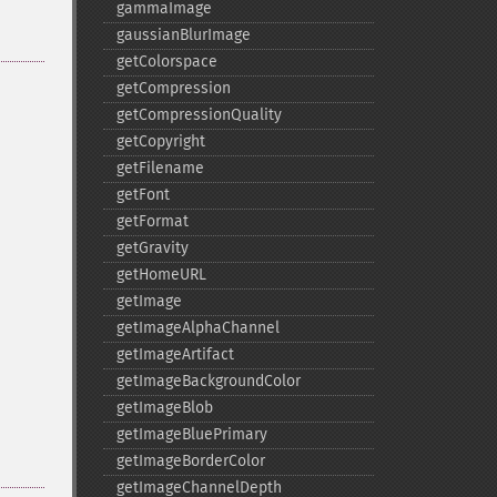
gammaImage
gaussianBlurImage
getColorspace
getCompression
getCompressionQuality
getCopyright
getFilename
getFont
getFormat
getGravity
getHomeURL
getImage
getImageAlphaChannel
getImageArtifact
getImageBackgroundColor
getImageBlob
getImageBluePrimary
getImageBorderColor
getImageChannelDepth