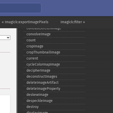
compareImages
compositeImage
_​_​construct
« Imagick::exportImagePixels
contrastImage
Imagick::filter »
contrastStretchImage
convolveImage
count
cropImage
cropThumbnailImage
current
cycleColormapImage
decipherImage
deconstructImages
deleteImageArtifact
deleteImageProperty
deskewImage
despeckleImage
destroy
displayImage