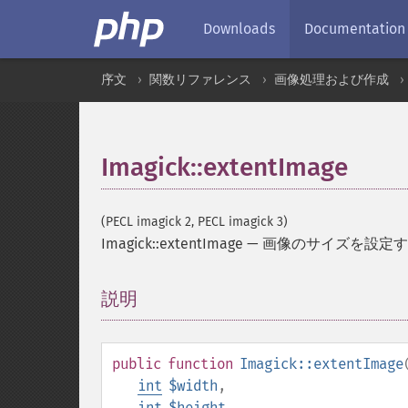
Downloads
Documentation
序文
関数リファレンス
画像処理および作成
Imagick::extentImage
(PECL imagick 2, PECL imagick 3)
Imagick::extentImage
—
画像のサイズを設定す
説明
¶
public
function
Imagick::extentImage
int
$width
,
int
$height
,