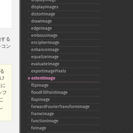
displayImages
distortImage
drawImage
edgeImage
embossImage
始する
encipherImage
 をコン
enhanceImage
equalizeImage
evaluateImage
する
exportImagePixels
.7
extentImage
左に
flipImage
シフ
floodFillPaintImage
どこ
flopImage
し
forwardFourierTransformImage
frameImage
functionImage
fxImage