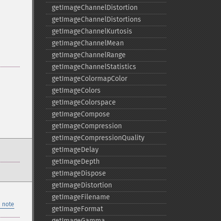
getImageChannelDistortion
getImageChannelDistortions
getImageChannelKurtosis
getImageChannelMean
getImageChannelRange
getImageChannelStatistics
getImageColormapColor
getImageColors
getImageColorspace
getImageCompose
getImageCompression
getImageCompressionQuality
getImageDelay
getImageDepth
getImageDispose
getImageDistortion
getImageFilename
 note
getImageFormat
getImageGamma