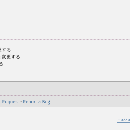
更する
を変更する
る
l Request
•
Report a Bug
＋
add a