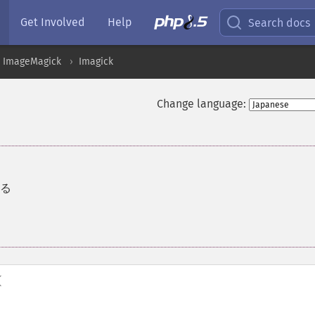
Get Involved
Help
Search docs
ImageMagick
Imagick
Change language:
る
(