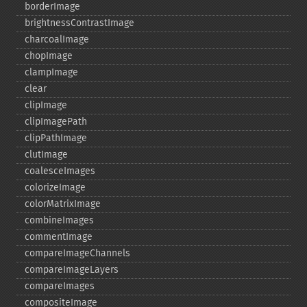
borderImage
brightnessContrastImage
charcoalImage
chopImage
clampImage
clear
clipImage
clipImagePath
clipPathImage
clutImage
coalesceImages
colorizeImage
colorMatrixImage
combineImages
commentImage
compareImageChannels
compareImageLayers
compareImages
compositeImage