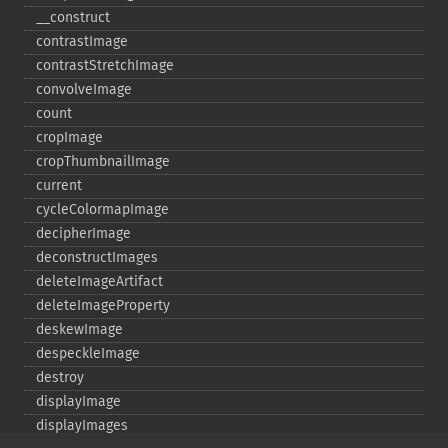
_​_​construct
contrastImage
contrastStretchImage
convolveImage
count
cropImage
cropThumbnailImage
current
cycleColormapImage
decipherImage
deconstructImages
deleteImageArtifact
deleteImageProperty
deskewImage
despeckleImage
destroy
displayImage
displayImages