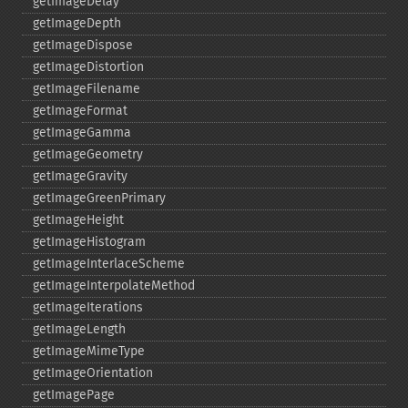
getImageDelay
getImageDepth
getImageDispose
getImageDistortion
getImageFilename
getImageFormat
getImageGamma
getImageGeometry
getImageGravity
getImageGreenPrimary
getImageHeight
getImageHistogram
getImageInterlaceScheme
getImageInterpolateMethod
getImageIterations
getImageLength
getImageMimeType
getImageOrientation
getImagePage