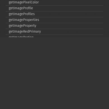
getImagePixelColor
getImageProfile
getImageProfiles
getImageProperties
getImageProperty
getImageRedPrimary
getImageRegion
getImageRenderingIntent
getImageResolution
getImagesBlob
getImageScene
getImageSignature
getImageTicksPerSecond
getImageTotalInkDensity
getImageType
getImageUnits
getImageVirtualPixelMethod
getImageWhitePoint
getImageWidth