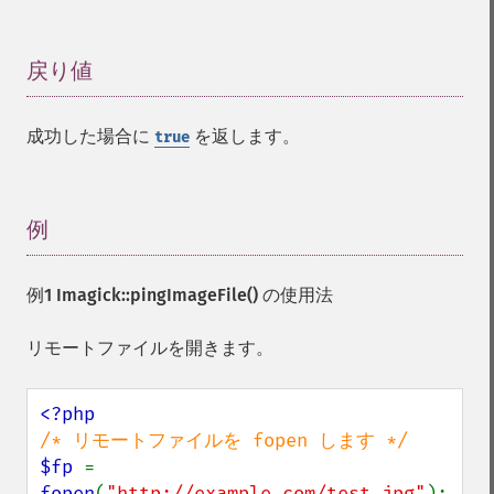
colorizeImage
colorMatrixImage
戻り値
¶
combineImages
commentImage
compareImageChannels
成功した場合に
を返します。
true
compareImageLayers
compareImages
compositeImage
例
¶
_​_​construct
contrastImage
contrastStretchImage
例1
Imagick::pingImageFile()
の使用法
convolveImage
count
リモートファイルを開きます。
cropImage
cropThumbnailImage
current
cycleColormapImage
$fp 
= 
decipherImage
fopen
(
"http://example.com/test.jpg"
);
