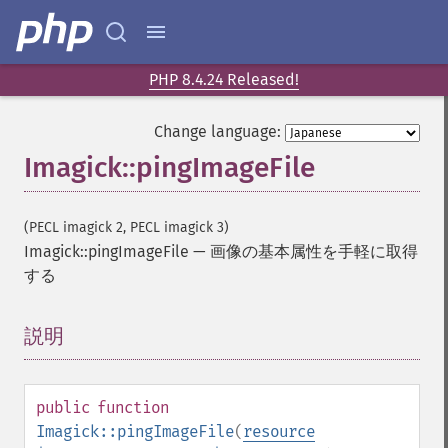
PHP 8.4.24 Released!
Change language:
Imagick::pingImageFile
(PECL imagick 2, PECL imagick 3)
Imagick::pingImageFile
—
画像の基本属性を手軽に取得
する
Imagick
adaptiveBlurImage
説明
¶
adaptiveResizeImage
adaptiveSharpenImage
adaptiveThresholdImage
public
function
addImage
Imagick::pingImageFile
(
resource
addNoiseImage