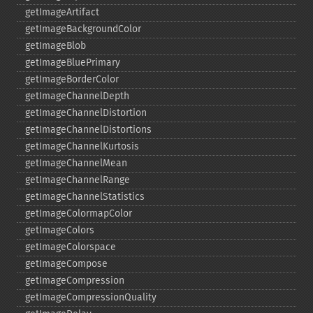
getImageArtifact
getImageBackgroundColor
getImageBlob
getImageBluePrimary
getImageBorderColor
getImageChannelDepth
getImageChannelDistortion
getImageChannelDistortions
getImageChannelKurtosis
getImageChannelMean
getImageChannelRange
getImageChannelStatistics
getImageColormapColor
getImageColors
getImageColorspace
getImageCompose
getImageCompression
getImageCompressionQuality