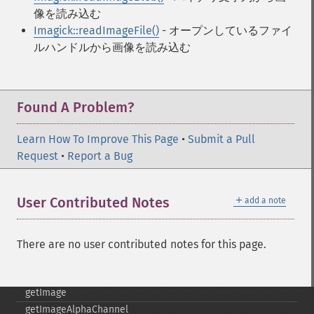
floodFillPaintImage
像を読み込む
flopImage
Imagick::readImageFile()
- オープンしているファイ
forwardFourierTransformImage
ルハンドルから画像を読み込む
frameImage
functionImage
fxImage
Found A Problem?
gammaImage
gaussianBlurImage
Learn How To Improve This Page
•
Submit a Pull
getColorspace
Request
•
Report a Bug
getCompression
getCompressionQuality
getCopyright
＋
User Contributed Notes
add a note
getFilename
getFont
getFormat
There are no user contributed notes for this page.
getGravity
getHomeURL
getImage
getImageAlphaChannel