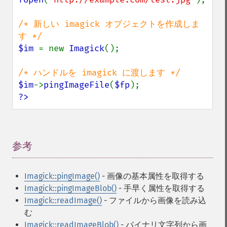
deconstructImages
deleteImageArtifact
/* 新しい imagick オブジェクトを作成しま
deleteImageProperty
deskewImage
$im 
= new 
Imagick
();

despeckleImage
destroy
displayImage
$im
->
pingImageFile
(
$fp
displayImages
?>
distortImage
drawImage
edgeImage
embossImage
参考
¶
encipherImage
enhanceImage
equalizeImage
Imagick::pingImage()
- 画像の基本属性を取得する
evaluateImage
Imagick::pingImageBlob()
- 手早く属性を取得する
exportImagePixels
Imagick::readImage()
- ファイルから画像を読み込
extentImage
む
flipImage
Imagick::readImageBlob()
- バイナリ文字列から画