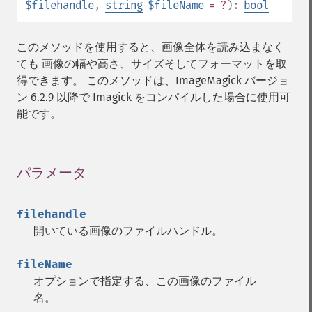
$filehandle
,
string
$fileName
= ?
):
bool
affineTransformImage
animateImages
annotateImage
このメソッドを使用すると、画像全体を読み込まなく
appendImages
ても 画像の幅や高さ、サイズそしてフォーマットを取
autoLevelImage
得できます。 このメソッドは、ImageMagick バージョ
blackThresholdImage
ン 6.2.9 以降で Imagick をコンパイルした場合に使用可
blueShiftImage
能です。
blurImage
borderImage
brightnessContrastImage
パラメータ
¶
charcoalImage
chopImage
clampImage
filehandle
clear
開いている画像のファイルハンドル。
clipImage
clipImagePath
fileName
clipPathImage
オプションで指定する、この画像のファイル
clutImage
名。
coalesceImages