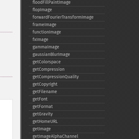
floodFillPaintImage
flopImage
forwardFourierTransformImage
frameImage
functionImage
fxImage
gammaImage
gaussianBlurImage
getColorspace
getCompression
getCompressionQuality
getCopyright
getFilename
getFont
getFormat
getGravity
getHomeURL
getImage
getImageAlphaChannel