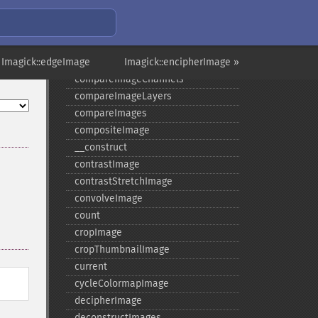
colorizeImage
colorMatrixImage
combineImages
 Imagick::edgeImage
commentImage
Imagick::encipherImage »
compareImageChannels
compareImageLayers
compareImages
compositeImage
_​_​construct
contrastImage
contrastStretchImage
convolveImage
count
cropImage
cropThumbnailImage
current
cycleColormapImage
decipherImage
deconstructImages