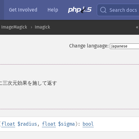
Get Involved
Help
Search docs
ImageMagick
Imagick
«
Change language:
に三次元効果を施して返す
(
float
$radius
,
float
$sigma
):
bool