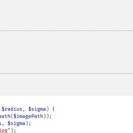
。
 
$radius
, 
$sigma
) {

path
(
$imagePath
));

s
, 
$sigma
);

jpg"
);
