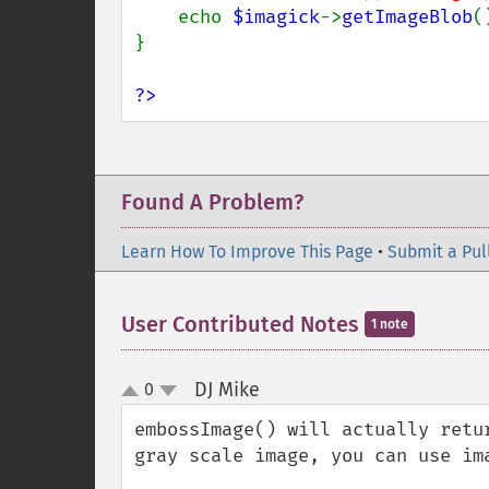
    echo 
$imagick
->
getImageBlob
()
}

?>
Found A Problem?
Learn How To Improve This Page
•
Submit a Pul
User Contributed Notes
1 note
DJ Mike
0
¶
up
down
embossImage() will actually retu
gray scale image, you can use im