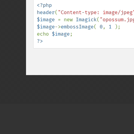
<?php

header
(
"Content-type: image/jpeg
$image 
= new 
Imagick
(
"opossum.jp
$image
->
embossImage
( 
0
, 
1 
);

echo 
$image
?>