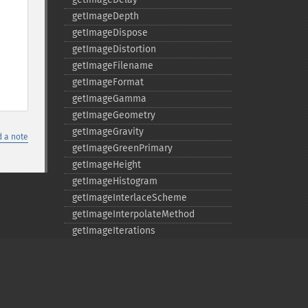
getImageDepth
getImageDispose
getImageDistortion
getImageFilename
getImageFormat
getImageGamma
getImageGeometry
getImageGravity
 a note
getImageGreenPrimary
getImageHeight
getImageHistogram
getImageInterlaceScheme
getImageInterpolateMethod
getImageIterations
getImageLength
getImageMimeType
getImageOrientation
getImagePage