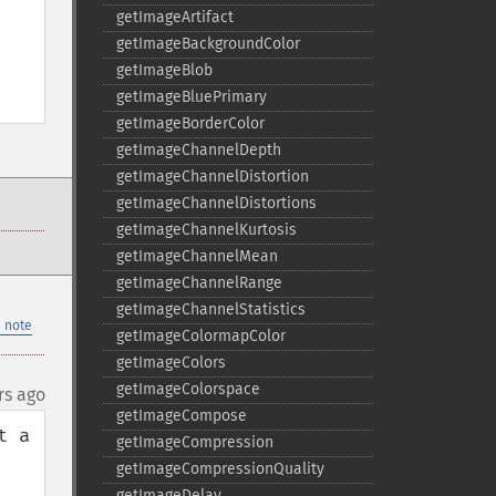
getImageArtifact
getImageBackgroundColor
getImageBlob
getImageBluePrimary
getImageBorderColor
getImageChannelDepth
getImageChannelDistortion
getImageChannelDistortions
getImageChannelKurtosis
getImageChannelMean
getImageChannelRange
getImageChannelStatistics
 note
getImageColormapColor
getImageColors
getImageColorspace
rs ago
getImageCompose
 a 
getImageCompression
getImageCompressionQuality
getImageDelay