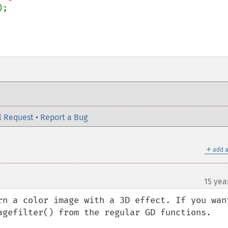
;

l Request
•
Report a Bug
＋
add a
15 yea
rn a color image with a 3D effect. If you want
agefilter() from the regular GD functions. 
