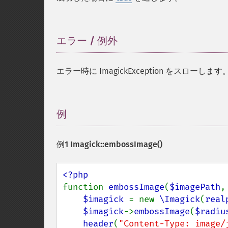
エラー / 例外
¶
エラー時に ImagickException をスローします
例
¶
例1
Imagick::embossImage()
function 
embossImage
(
$imagePath
,
$imagick 
= new 
\Imagick
(
real
$imagick
->
embossImage
(
$radiu
header
(
"Content-Type: image/