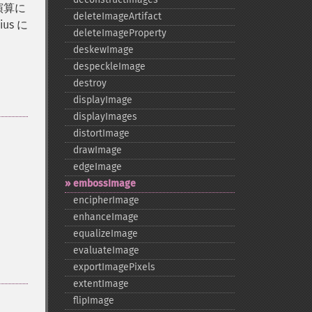
演算に
deleteImageArtifact
s に
deleteImageProperty
deskewImage
despeckleImage
destroy
displayImage
displayImages
distortImage
drawImage
edgeImage
embossImage
encipherImage
enhanceImage
equalizeImage
evaluateImage
exportImagePixels
extentImage
flipImage