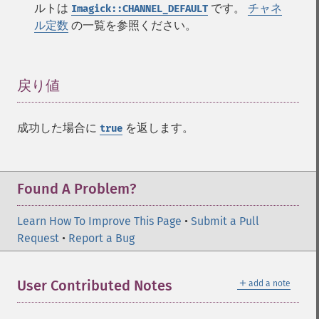
fxImage
ルトは
です。
チャネ
Imagick::CHANNEL_DEFAULT
gammaImage
ル定数
の一覧を参照ください。
gaussianBlurImage
getColorspace
getCompression
戻り値
¶
getCompressionQuality
getCopyright
getFilename
成功した場合に
を返します。
true
getFont
getFormat
getGravity
Found A Problem?
getHomeURL
getImage
Learn How To Improve This Page
•
Submit a Pull
getImageAlphaChannel
Request
•
Report a Bug
getImageArtifact
getImageBackgroundColor
getImageBlob
＋
User Contributed Notes
add a note
getImageBluePrimary
getImageBorderColor