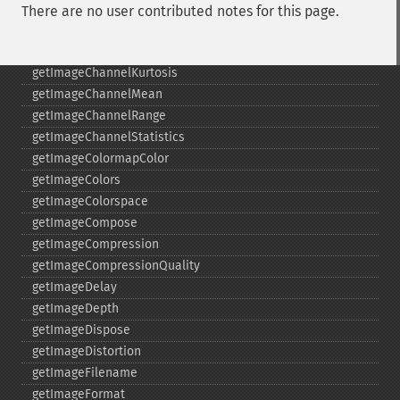
getImageChannelDepth
There are no user contributed notes for this page.
getImageChannelDistortion
getImageChannelDistortions
getImageChannelKurtosis
getImageChannelMean
getImageChannelRange
getImageChannelStatistics
getImageColormapColor
getImageColors
getImageColorspace
getImageCompose
getImageCompression
getImageCompressionQuality
getImageDelay
getImageDepth
getImageDispose
getImageDistortion
getImageFilename
getImageFormat