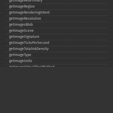
getImageRedPrimary
getImageRegion
getImageRenderingIntent
getImageResolution
getImagesBlob
getImageScene
getImageSignature
getImageTicksPerSecond
getImageTotalInkDensity
getImageType
getImageUnits
getImageVirtualPixelMethod
getImageWhitePoint
getImageWidth
getInterlaceScheme
getIteratorIndex
getNumberImages
getOption
getPackageName