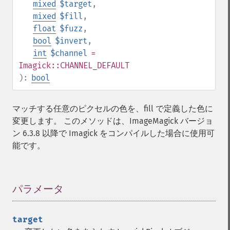
mixed
$target
,
compareImageLayers
mixed
$fill
,
compareImages
float
$fuzz
,
compositeImage
bool
$invert
,
_​_​construct
int
$channel
=
contrastImage
Imagick::CHANNEL_DEFAULT
contrastStretchImage
):
bool
convolveImage
count
cropImage
マッチする任意のピクセルの色を、fill で定義した色に
cropThumbnailImage
変更します。 このメソッドは、ImageMagick バージョ
current
ン 6.3.8 以降で Imagick をコンパイルした場合に使用可
cycleColormapImage
能です。
decipherImage
deconstructImages
deleteImageArtifact
パラメータ
¶
deleteImageProperty
deskewImage
despeckleImage
target
destroy