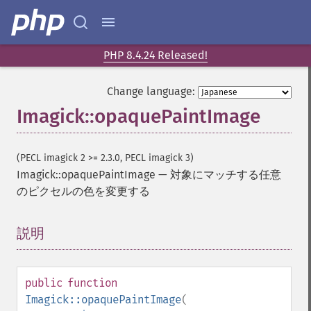
blackThresholdImage
blueShiftImage
blurImage
borderImage
PHP 8.4.24 Released!
brightnessContrastImage
charcoalImage
Change language:
chopImage
Imagick::opaquePaintImage
clampImage
clear
clipImage
(PECL imagick 2 >= 2.3.0, PECL imagick 3)
clipImagePath
Imagick::opaquePaintImage
—
対象にマッチする任意
clipPathImage
のピクセルの色を変更する
clutImage
coalesceImages
説明
¶
colorizeImage
colorMatrixImage
combineImages
public
function
commentImage
Imagick::opaquePaintImage
(
compareImageChannels