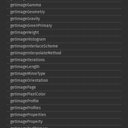
getImageGamma
getImageGeometry
getImageGravity
getImageGreenPrimary
getImageHeight
getImageHistogram
getImageInterlaceScheme
getImageInterpolateMethod
getImageIterations
getImageLength
getImageMimeType
getImageOrientation
getImagePage
getImagePixelColor
getImageProfile
getImageProfiles
getImageProperties
getImageProperty