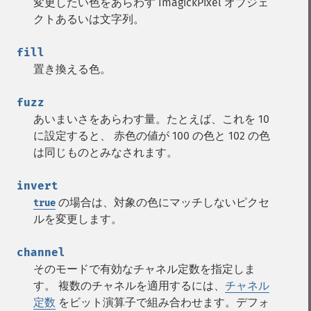
変更したい色をあらわす ImagickPixel オブジェ
displayImage
クトあるいは文字列。
displayImages
distortImage
fill
drawImage
置き換える色。
edgeImage
embossImage
fuzz
encipherImage
あいまいさをあらわす量。たとえば、これを 10
enhanceImage
に設定すると、 赤色の値が 100 の色と 102 の色
equalizeImage
は同じものとみなされます。
evaluateImage
exportImagePixels
invert
extentImage
の場合は、対象の色にマッチしないピクセ
true
flipImage
ルを変更します。
floodFillPaintImage
flopImage
channel
forwardFourierTransformImage
そのモードで有効なチャネル定数を指定しま
frameImage
す。 複数のチャネルを適用するには、
チャネル
functionImage
定数
をビット演算子で組み合わせます。デフォ