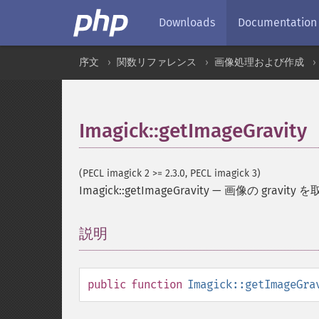
Downloads
Documentation
序文
関数リファレンス
画像処理および作成
Imagick::getImageGravity
(PECL imagick 2 >= 2.3.0, PECL imagick 3)
Imagick::getImageGravity
—
画像の gravity 
説明
¶
public
function
Imagick::getImageGra