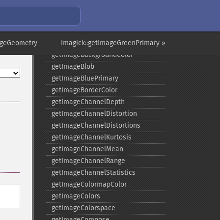
getHomeURL
getImage
getImageAlphaChannel
ageGeometry
getImageArtifact
Imagick::getImageGreenPrimary »
getImageBackgroundColor
getImageBlob
getImageBluePrimary
getImageBorderColor
getImageChannelDepth
getImageChannelDistortion
getImageChannelDistortions
getImageChannelKurtosis
getImageChannelMean
getImageChannelRange
getImageChannelStatistics
getImageColormapColor
getImageColors
getImageColorspace
getImageCompose