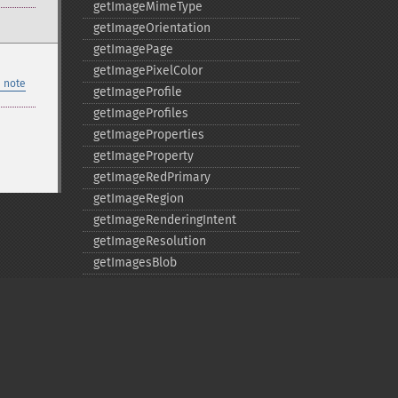
getImageMimeType
getImageOrientation
getImagePage
getImagePixelColor
 note
getImageProfile
getImageProfiles
getImageProperties
getImageProperty
getImageRedPrimary
getImageRegion
getImageRenderingIntent
getImageResolution
getImagesBlob
getImageScene
getImageSignature
getImageTicksPerSecond
getImageTotalInkDensity
getImageType
getImageUnits