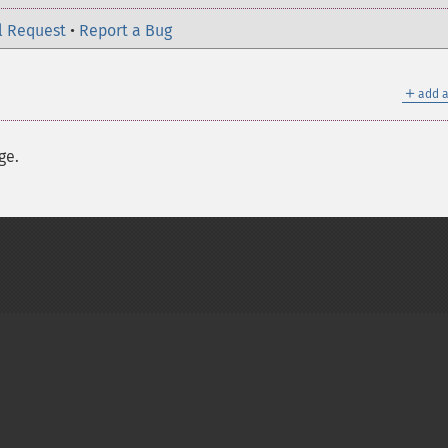
l Request
•
Report a Bug
＋
add a
ge.