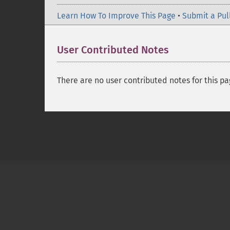
Learn How To Improve This Page
•
Submit a Pul
User Contributed Notes
There are no user contributed notes for this pa