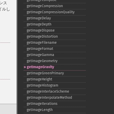
ンス
getImageCompression
パイルし
getImageCompressionQuality
getImageDelay
getImageDepth
getImageDispose
getImageDistortion
getImageFilename
getImageFormat
getImageGamma
getImageGeometry
getImageGravity
getImageGreenPrimary
getImageHeight
getImageHistogram
getImageInterlaceScheme
getImageInterpolateMethod
getImageIterations
getImageLength