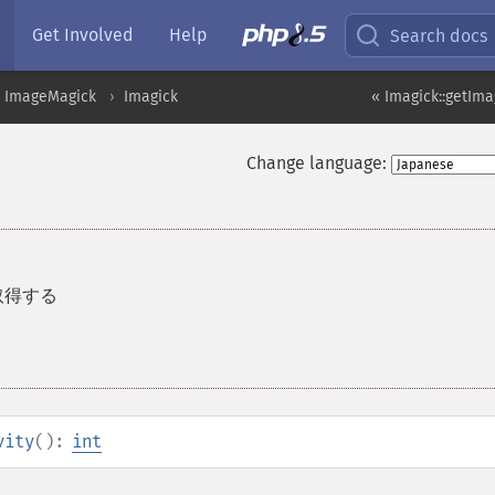
Get Involved
Help
Search docs
ImageMagick
Imagick
« Imagick::getIm
Change language:
を取得する
vity
():
int