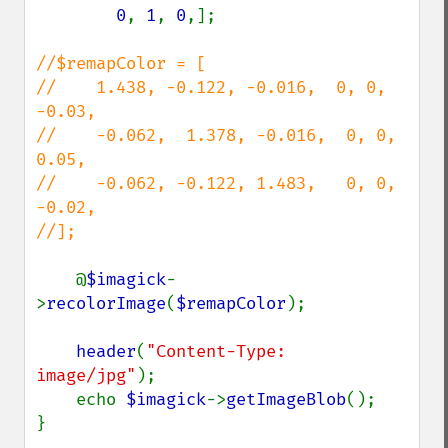
getNumberImages
0
, 
1
, 
0
,];

getOption
getPackageName
//$remapColor = [

getPage
//    1.438, -0.122, -0.016,  0, 0, 
getPixelIterator
-0.03,

getPixelRegionIterator
//    -0.062,  1.378, -0.016,  0, 0,  
getPointSize
0.05,

getQuantum
//    -0.062, -0.122, 1.483,   0, 0, 
getQuantumDepth
-0.02,

getQuantumRange
//];

getRegistry
getReleaseDate
@
$imagick
-
getResource
>
recolorImage
(
$remapColor
);

getResourceLimit
getSamplingFactors
header
(
"Content-Type: 
getSize
image/jpg"
);

getSizeOffset
    echo 
$imagick
->
getImageBlob
();

getVersion
}

haldClutImage