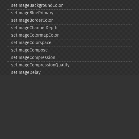
setImageBackgroundColor
setImageBluePrimary
setImageBorderColor
setImageChannelDepth
setImageColormapColor
setImageColorspace
setImageCompose
setImageCompression
setImageCompressionQuality
setImageDelay
setImageDepth
setImageDispose
setImageExtent
setImageFilename
setImageFormat
setImageGamma
setImageGravity
setImageGreenPrimary