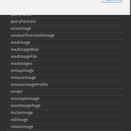
quantizeImages
queryFontMetrics
queryFonts
queryFormats
raiseImage
randomThresholdImage
readImage
readImageBlob
readImageFile
readimages
remapImage
removeImage
removeImageProfile
render
resampleImage
resetImagePage
resizeImage
rollImage
rotateImage