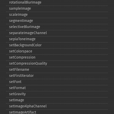
rotationalBlurImage
sampleImage
scaleImage
segmentImage
selectiveBlurImage
separateImageChannel
sepiaToneImage
setBackgroundColor
setColorspace
setCompression
setCompressionQuality
setFilename
setFirstIterator
setFont
setFormat
setGravity
setImage
setImageAlphaChannel
setImageArtifact