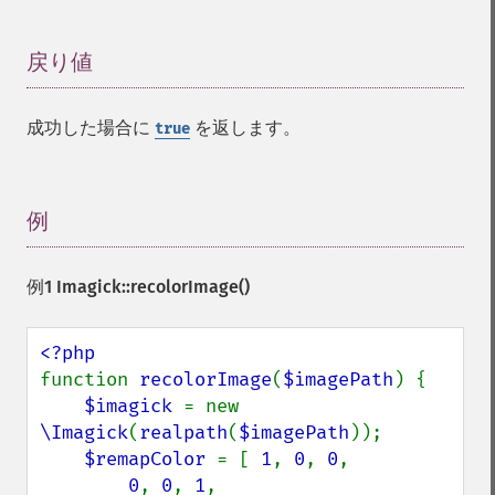
getImageProperties
getImageProperty
戻り値
¶
getImageRedPrimary
getImageRegion
getImageRenderingIntent
成功した場合に
を返します。
true
getImageResolution
getImagesBlob
getImageScene
例
¶
getImageSignature
getImageTicksPerSecond
getImageTotalInkDensity
例1
Imagick::recolorImage()
getImageType
getImageUnits
getImageVirtualPixelMethod
function 
recolorImage
(
$imagePath
) {

getImageWhitePoint
$imagick 
= new 
getImageWidth
\Imagick
(
realpath
(
$imagePath
));

getInterlaceScheme
$remapColor 
= [ 
1
, 
0
, 
0
,

getIteratorIndex
0
, 
0
, 
1
,
