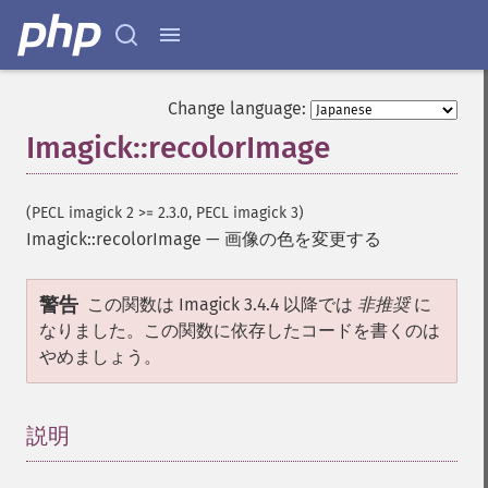
getImageBlob
getImageBluePrimary
getImageBorderColor
getImageChannelDepth
getImageChannelDistortion
Change language:
getImageChannelDistortions
Imagick::recolorImage
getImageChannelKurtosis
getImageChannelMean
getImageChannelRange
(PECL imagick 2 >= 2.3.0, PECL imagick 3)
getImageChannelStatistics
Imagick::recolorImage
—
画像の色を変更する
getImageColormapColor
getImageColors
警告
この関数は Imagick 3.4.4 以降では
非推奨
に
getImageColorspace
なりました。この関数に依存したコードを書くのは
getImageCompose
やめましょう。
getImageCompression
getImageCompressionQuality
getImageDelay
説明
¶
getImageDepth
getImageDispose