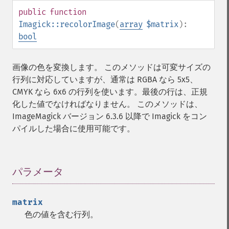
getImageDistortion
public
function
getImageFilename
Imagick::recolorImage
(
array
$matrix
):
getImageFormat
bool
getImageGamma
getImageGeometry
getImageGravity
画像の色を変換します。 このメソッドは可変サイズの
getImageGreenPrimary
行列に対応していますが、通常は RGBA なら 5x5、
getImageHeight
CMYK なら 6x6 の行列を使います。最後の行は、正規
getImageHistogram
化した値でなければなりません。 このメソッドは、
getImageInterlaceScheme
ImageMagick バージョン 6.3.6 以降で Imagick をコン
getImageInterpolateMethod
パイルした場合に使用可能です。
getImageIterations
getImageLength
getImageMimeType
パラメータ
¶
getImageOrientation
getImagePage
getImagePixelColor
matrix
getImageProfile
色の値を含む行列。
getImageProfiles