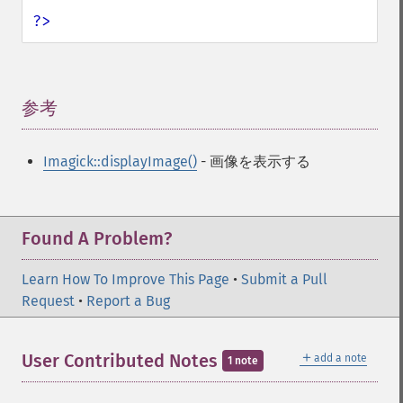
hasNextImage
?>
hasPreviousImage
identifyFormat
identifyImage
implodeImage
参考
¶
importImagePixels
inverseFourierTransformImage
labelImage
Imagick::displayImage()
- 画像を表示する
levelImage
linearStretchImage
liquidRescaleImage
Found A Problem?
listRegistry
magnifyImage
Learn How To Improve This Page
•
Submit a Pull
mergeImageLayers
Request
•
Report a Bug
minifyImage
modulateImage
montageImage
＋
User Contributed Notes
add a note
1 note
morphImages
morphology