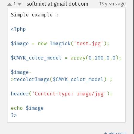
softmixt at gmail dot com
1
13 years ago
¶
motionBlurImage
up
down
negateImage
Simple example :

newImage
newPseudoImage
<?php

nextImage
normalizeImage
$image 
= new 
Imagick
(
'test.jpg'
);

oilPaintImage
opaquePaintImage
$CMYK_color_model 
= array(
0
,
100
,
0
,
0
);

optimizeImageLayers
pingImage
$image
-
pingImageBlob
>
recolorImage
(
$CMYK_color_model
) ;

pingImageFile
polaroidImage
header
(
'Content-type: image/jpg'
);

posterizeImage
previewImages
echo 
$image

previousImage
?>
profileImage
quantizeImage
＋
add a note