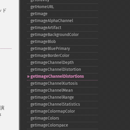
getHomeURL
ッド
getImage
getImageAlphaChannel
getImageArtifact
getImageBackgroundColor
getImageBlob
getImageBluePrimary
getImageBorderColor
getImageChannelDepth
getImageChannelDistortion
getImageChannelDistortions
getImageChannelKurtosis
getImageChannelMean
getImageChannelRange
getImageChannelStatistics
演
getImageColormapColor
さ
getImageColors
getImageColorspace