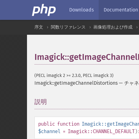
Downloads
Documentation
序文
関数リファレンス
画像処理および作成
Imagick::getImageChannel
(PECL imagick 2 >= 2.3.0, PECL imagick 3)
Imagick::getImageChannelDistortions
—
チャネ
説明
¶
public
function
Imagick::getImageCha
$channel
= Imagick::CHANNEL_DEFAULT
)