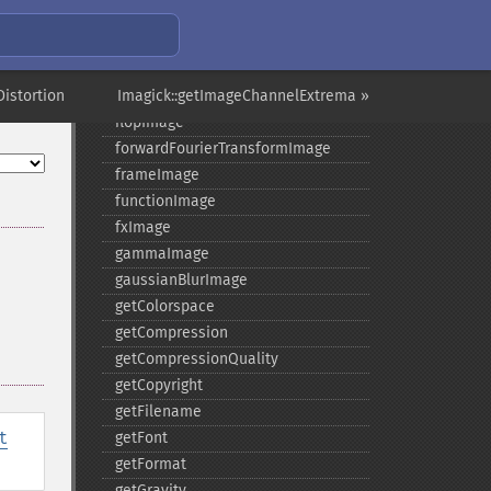
exportImagePixels
extentImage
flipImage
istortion
floodFillPaintImage
Imagick::getImageChannelExtrema »
flopImage
forwardFourierTransformImage
frameImage
functionImage
fxImage
gammaImage
gaussianBlurImage
getColorspace
getCompression
getCompressionQuality
getCopyright
getFilename
t
getFont
getFormat
getGravity