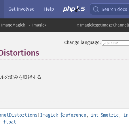
Get Involved
Help
Search docs
ImageMagick
Imagick
« Imagick::getImageChannelD
Change language:
Distortions
ルの歪みを取得する
nnelDistortions
(
Imagick
$reference
,
int
$metric
,
in
:
float