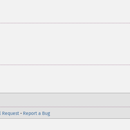
。
。
l Request
•
Report a Bug