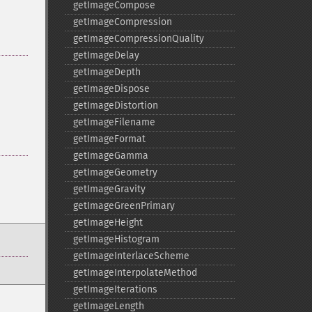
getImageCompose
getImageCompression
getImageCompressionQuality
getImageDelay
getImageDepth
getImageDispose
getImageDistortion
getImageFilename
getImageFormat
getImageGamma
getImageGeometry
getImageGravity
getImageGreenPrimary
getImageHeight
getImageHistogram
getImageInterlaceScheme
getImageInterpolateMethod
getImageIterations
getImageLength