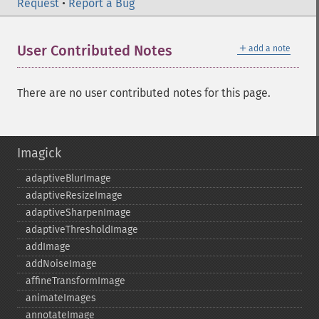
Request
•
Report a Bug
＋
User Contributed Notes
add a note
There are no user contributed notes for this page.
Imagick
adaptiveBlurImage
adaptiveResizeImage
adaptiveSharpenImage
adaptiveThresholdImage
addImage
addNoiseImage
affineTransformImage
animateImages
annotateImage