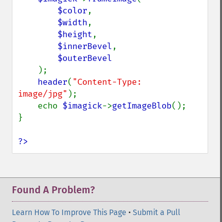
$color
,

$width
,

$height
,

$innerBevel
,

$outerBevel

);

header
(
"Content-Type: 
image/jpg"
);

    echo 
$imagick
->
getImageBlob
();

}

?>
Found A Problem?
Learn How To Improve This Page
•
Submit a Pull