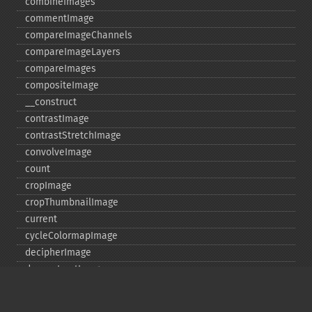
combineImages
commentImage
compareImageChannels
compareImageLayers
compareImages
compositeImage
_​_​construct
contrastImage
contrastStretchImage
convolveImage
count
cropImage
cropThumbnailImage
current
cycleColormapImage
decipherImage
deconstructImages
deleteImageArtifact
deleteImageProperty