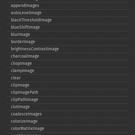
appendImages
autoLevelImage
blackThresholdImage
blueShiftImage
blurImage
borderImage
brightnessContrastImage
charcoalImage
chopImage
clampImage
clear
clipImage
clipImagePath
clipPathImage
clutImage
coalesceImages
colorizeImage
colorMatrixImage