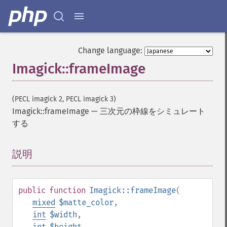
Change language:
Imagick::frameImage
(PECL imagick 2, PECL imagick 3)
Imagick::frameImage
—
三次元の枠線をシミュレート
する
説明
¶
public
function
Imagick::frameImage
(
mixed
$matte_color
,
int
$width
,
int
$height
,