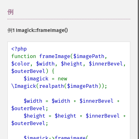
例
¶
例1
Imagick::frameImage()
function 
frameImage
(
$imagePath
, 
$color
, 
$width
, 
$height
, 
$innerBevel
, 
$outerBevel
) {

$imagick 
= new 
\Imagick
(
realpath
(
$imagePath
));

$width 
= 
$width 
+ 
$innerBevel 
+ 
$outerBevel
;

$height 
= 
$height 
+ 
$innerBevel 
+ 
$outerBevel
;

$imagick
->
frameimage
(
