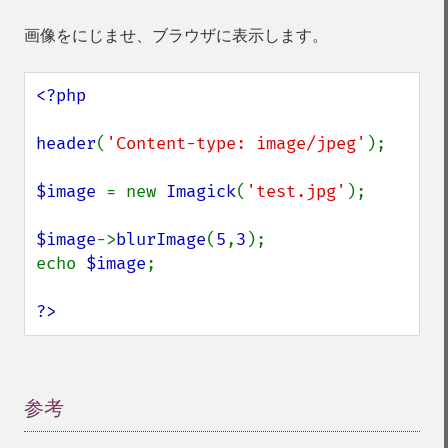
画像をにじませ、ブラウザに表示します。
<?php

header
(
'Content-type: image/jpeg'
);

$image 
= new 
Imagick
(
'test.jpg'
);

$image
->
blurImage
(
5
,
3
);

echo 
$image
;

?>
参考
¶