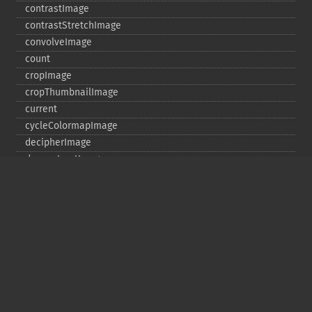
contrastImage
contrastStretchImage
convolveImage
count
cropImage
cropThumbnailImage
current
cycleColormapImage
decipherImage
deconstructImages
deleteImageArtifact
deleteImageProperty
deskewImage
despeckleImage
destroy
displayImage
displayImages
distortImage
drawImage