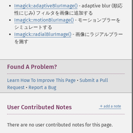
Imagick::adaptiveBlurImage()
- adaptive blur (順応
性にじみ) フィルタを画像に追加する
Imagick::motionBlurImage()
- モーションブラーを
シミュレートする
Imagick::radialBlurImage()
- 画像にラジアルブラー
を施す
Found A Problem?
Learn How To Improve This Page
•
Submit a Pull
Request
•
Report a Bug
＋
User Contributed Notes
add a note
There are no user contributed notes for this page.