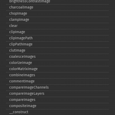
brightnessContrastImage
charcoalImage
chopImage
clampImage
clear
clipImage
clipImagePath
clipPathImage
clutImage
coalesceImages
colorizeImage
colorMatrixImage
combineImages
commentImage
compareImageChannels
compareImageLayers
compareImages
compositeImage
_​_​construct