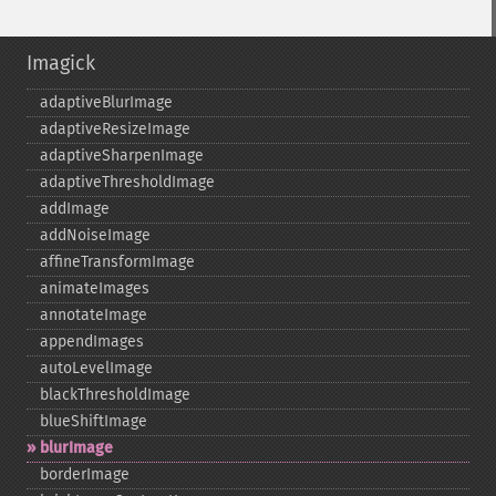
Imagick
adaptiveBlurImage
adaptiveResizeImage
adaptiveSharpenImage
adaptiveThresholdImage
addImage
addNoiseImage
affineTransformImage
animateImages
annotateImage
appendImages
autoLevelImage
blackThresholdImage
blueShiftImage
blurImage
borderImage