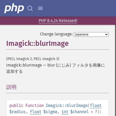
PHP 8.4.24 Released!
Change language:
Imagick::blurImage
(PECL imagick 2, PECL imagick 3)
Imagick::blurImage
—
blur (にじみ) フィルタを画像に
追加する
説明
¶
public
function
Imagick::blurImage
(
float
$radius
,
float
$sigma
,
int
$channel
= ?
):