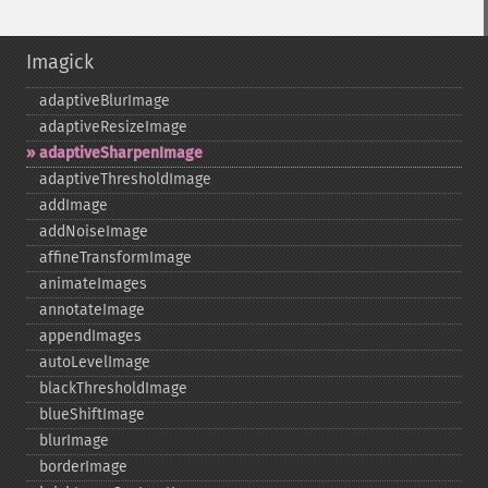
Imagick
adaptiveBlurImage
adaptiveResizeImage
adaptiveSharpenImage
adaptiveThresholdImage
addImage
addNoiseImage
affineTransformImage
animateImages
annotateImage
appendImages
autoLevelImage
blackThresholdImage
blueShiftImage
blurImage
borderImage