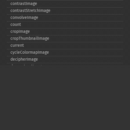
contrastImage
contrastStretchImage
convolveImage
count
cropImage
cropThumbnailImage
current
cycleColormapImage
decipherImage
deconstructImages
deleteImageArtifact
deleteImageProperty
deskewImage
despeckleImage
destroy
displayImage
displayImages
distortImage
drawImage