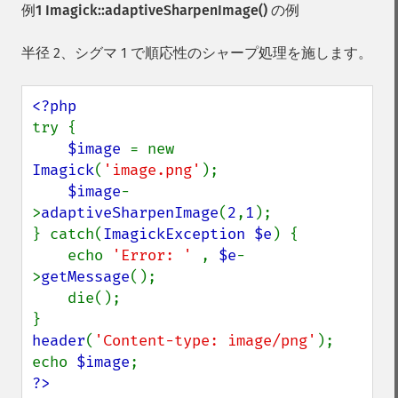
例1
Imagick::adaptiveSharpenImage()
の例
半径 2、シグマ 1 で順応性のシャープ処理を施します。
try {

$image 
= new 
Imagick
(
'image.png'
);

$image
-
>
adaptiveSharpenImage
(
2
,
1
);

} catch(
ImagickException $e
) {

    echo 
'Error: ' 
, 
$e
-
>
getMessage
();

    die();

header
(
'Content-type: image/png'
);

echo 
$image
?>