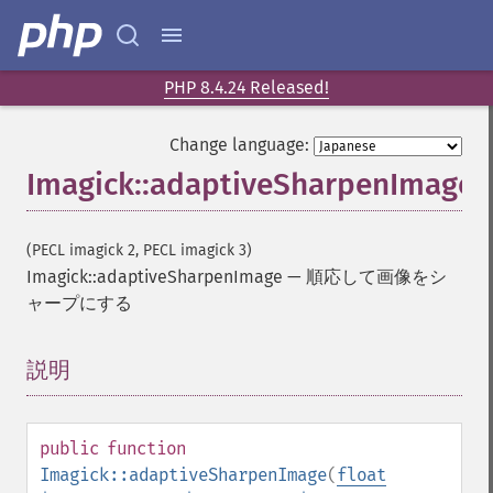
PHP 8.4.24 Released!
Change language:
Imagick::adaptiveSharpenImage
(PECL imagick 2, PECL imagick 3)
Imagick::adaptiveSharpenImage
—
順応して画像をシ
ャープにする
説明
¶
public
function
Imagick::adaptiveSharpenImage
(
float