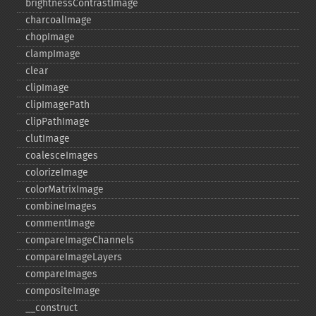
brightnessContrastImage
charcoalImage
chopImage
clampImage
clear
clipImage
clipImagePath
clipPathImage
clutImage
coalesceImages
colorizeImage
colorMatrixImage
combineImages
commentImage
compareImageChannels
compareImageLayers
compareImages
compositeImage
_​_​construct