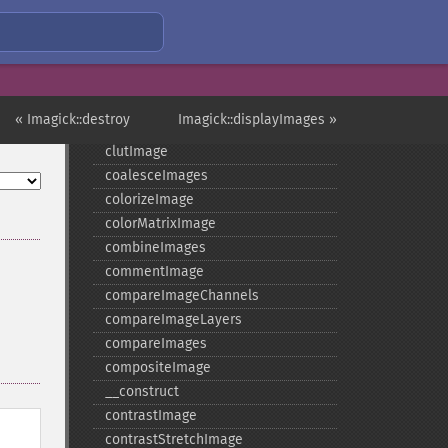
chopImage
clampImage
clear
clipImage
clipImagePath
« Imagick::destroy
Imagick::displayImages »
clipPathImage
clutImage
coalesceImages
colorizeImage
colorMatrixImage
combineImages
commentImage
compareImageChannels
compareImageLayers
compareImages
compositeImage
_​_​construct
contrastImage
contrastStretchImage