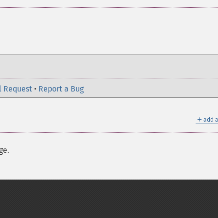
。
l Request
•
Report a Bug
＋
add a
ge.