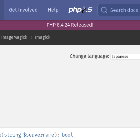
Get Involved
Help
Search docs
PHP 8.4.24 Released!
ImageMagick
Imagick
Change language:
e
(
string
$servername
):
bool