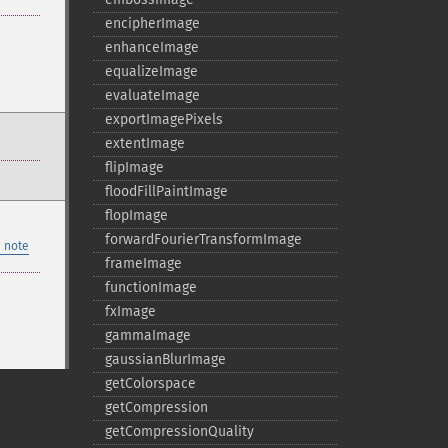
encipherImage
enhanceImage
equalizeImage
evaluateImage
exportImagePixels
extentImage
flipImage
floodFillPaintImage
flopImage
forwardFourierTransformImage
 note
frameImage
functionImage
fxImage
gammaImage
gaussianBlurImage
getColorspace
getCompression
getCompressionQuality