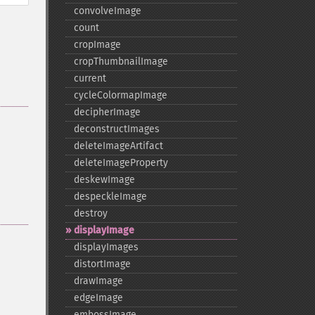
convolveImage
count
cropImage
cropThumbnailImage
current
cycleColormapImage
decipherImage
deconstructImages
deleteImageArtifact
deleteImageProperty
deskewImage
despeckleImage
destroy
displayImage
displayImages
distortImage
drawImage
edgeImage
embossImage