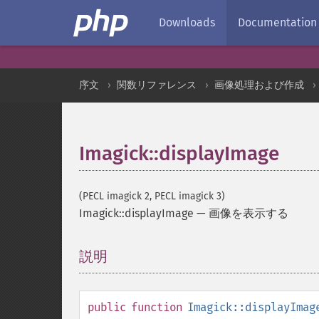
Downloads
Documentation
序文
関数リファレンス
画像処理および作成
Imagick::displayImage
(PECL imagick 2, PECL imagick 3)
Imagick::displayImage
—
画像を表示する
説明
¶
public
function
Imagick::displayImag