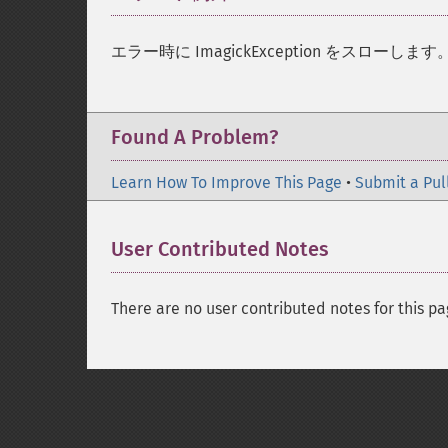
エラー時に ImagickException をスローします
Found A Problem?
Learn How To Improve This Page
•
Submit a Pul
User Contributed Notes
There are no user contributed notes for this pa