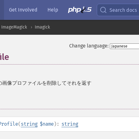
Get Involved
Help
Search docs
ImageMagick
Imagick
Change language:
ile
の画像プロファイルを削除してそれを返す
Profile
(
string
$name
):
string