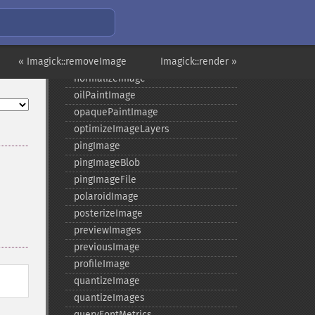
negateImage
newImage
newPseudoImage
« Imagick::removeImage
nextImage
Imagick::render »
normalizeImage
oilPaintImage
opaquePaintImage
optimizeImageLayers
pingImage
pingImageBlob
pingImageFile
polaroidImage
posterizeImage
previewImages
previousImage
profileImage
quantizeImage
quantizeImages
queryFontMetrics