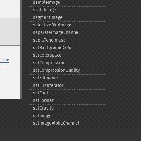
sampleImage
scaleImage
segmentImage
selectiveBlurImage
separateImageChannel
sepiaToneImage
setBackgroundColor
setColorspace
 note
setCompression
setCompressionQuality
setFilename
setFirstIterator
setFont
setFormat
setGravity
setImage
setImageAlphaChannel
setImageArtifact
setImageBackgroundColor