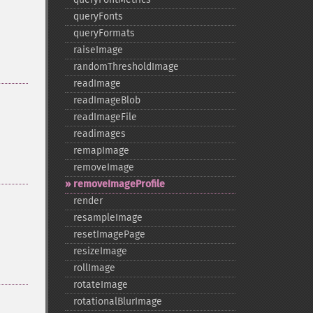
queryFonts
queryFormats
raiseImage
randomThresholdImage
readImage
readImageBlob
readImageFile
readimages
remapImage
removeImage
removeImageProfile
render
resampleImage
resetImagePage
resizeImage
rollImage
rotateImage
rotationalBlurImage