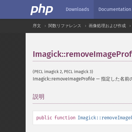
Downloads
Documentation
序文
関数リファレンス
画像処理および作成
Imagick::removeImageProf
(PECL imagick 2, PECL imagick 3)
Imagick::removeImageProfile
—
指定した名前
説明
¶
public
function
Imagick::removeImage