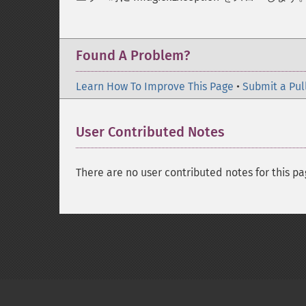
Found A Problem?
Learn How To Improve This Page
•
Submit a Pul
User Contributed Notes
There are no user contributed notes for this pa