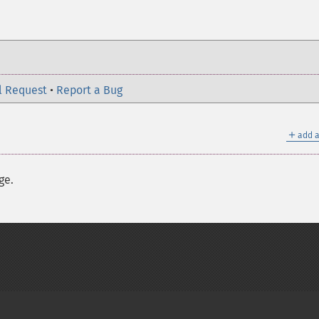
l Request
•
Report a Bug
＋
add a
ge.