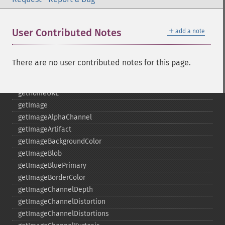
getCompression
getCompressionQuality
＋
User Contributed Notes
add a note
getCopyright
getFilename
getFont
There are no user contributed notes for this page.
getFormat
getGravity
getHomeURL
getImage
getImageAlphaChannel
getImageArtifact
getImageBackgroundColor
getImageBlob
getImageBluePrimary
getImageBorderColor
getImageChannelDepth
getImageChannelDistortion
getImageChannelDistortions