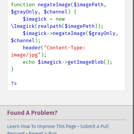
drawImage
function 
negateImage
(
$imagePath
, 
edgeImage
$grayOnly
, 
$channel
) {

embossImage
$imagick 
= new 
encipherImage
\Imagick
(
realpath
(
$imagePath
));

enhanceImage
$imagick
->
negateImage
(
$grayOnly
, 
equalizeImage
$channel
);

evaluateImage
header
(
"Content-Type: 
exportImagePixels
image/jpg"
);

extentImage
    echo 
$imagick
->
getImageBlob
();

flipImage
}

floodFillPaintImage
flopImage
?>
forwardFourierTransformImage
frameImage
functionImage
fxImage
Found A Problem?
gammaImage
gaussianBlurImage
Learn How To Improve This Page
•
Submit a Pull
getColorspace
Request
•
Report a Bug