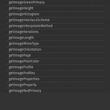
getImageGreenPrimary
getImageHeight
getImageHistogram
getImageInterlaceScheme
getImageInterpolateMethod
getImageIterations
getImageLength
getImageMimeType
getImageOrientation
getImagePage
getImagePixelColor
getImageProfile
getImageProfiles
getImageProperties
getImageProperty
getImageRedPrimary
getImageRegion
getImageRenderingIntent
getImageResolution