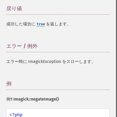
_​_​construct
contrastImage
戻り値
¶
contrastStretchImage
convolveImage
成功した場合に
を返します。
true
count
cropImage
cropThumbnailImage
current
エラー / 例外
¶
cycleColormapImage
decipherImage
エラー時に ImagickException をスローします。
deconstructImages
deleteImageArtifact
deleteImageProperty
deskewImage
例
¶
despeckleImage
destroy
例1
Imagick::negateImage()
displayImage
displayImages
distortImage