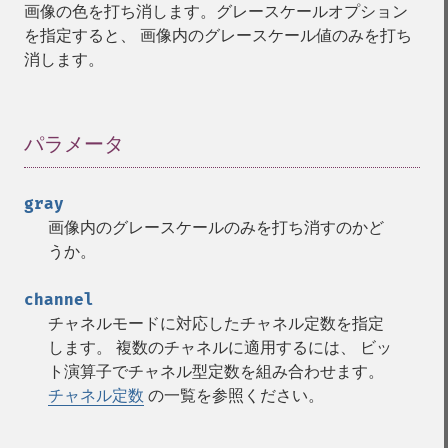
画像の色を打ち消します。グレースケールオプション
brightnessContrastImage
を指定すると、 画像内のグレースケール値のみを打ち
charcoalImage
消します。
chopImage
clampImage
clear
clipImage
パラメータ
¶
clipImagePath
clipPathImage
gray
clutImage
画像内のグレースケールのみを打ち消すのかど
coalesceImages
うか。
colorizeImage
colorMatrixImage
channel
combineImages
チャネルモードに対応したチャネル定数を指定
commentImage
します。 複数のチャネルに適用するには、 ビッ
compareImageChannels
ト演算子でチャネル型定数を組み合わせます。
compareImageLayers
チャネル定数
の一覧を参照ください。
compareImages
compositeImage