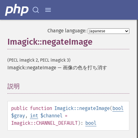
Imagick
Change language:
adaptiveBlurImage
Imagick::negateImage
adaptiveResizeImage
adaptiveSharpenImage
adaptiveThresholdImage
(PECL imagick 2, PECL imagick 3)
addImage
Imagick::negateImage
—
画像の色を打ち消す
addNoiseImage
affineTransformImage
animateImages
説明
¶
annotateImage
appendImages
autoLevelImage
public
function
Imagick::negateImage
(
bool
blackThresholdImage
$gray
,
int
$channel
=
blueShiftImage
Imagick::CHANNEL_DEFAULT
):
bool
blurImage
borderImage