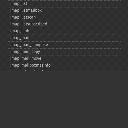
imap_​list
imap_​listmailbox
imap_​listscan
imap_​listsubscribed
imap_​lsub
imap_​mail
imap_​mail_​compose
imap_​mail_​copy
imap_​mail_​move
imap_​mailboxmsginfo
imap_​mime_​header_​decode
imap_​msgno
imap_​mutf7_​to_​utf8
imap_​num_​msg
imap_​num_​recent
imap_​open
imap_​ping
imap_​qprint
imap_​rename