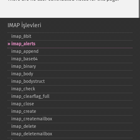
IMAP İşlevleri
imap_​8bit
imap_​alerts
imap_​append
imap_​base64
imap_​binary
imap_​body
imap_​bodystruct
imap_​check
imap_​clearflag_​full
imap_​close
imap_​create
imap_​createmailbox
imap_​delete
imap_​deletemailbox