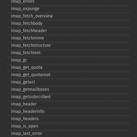
imap_​errors
imap_​expunge
imap_​fetch_​overview
imap_​fetchbody
imap_​fetchheader
imap_​fetchmime
imap_​fetchstructure
imap_​fetchtext
imap_​gc
imap_​get_​quota
imap_​get_​quotaroot
imap_​getacl
imap_​getmailboxes
imap_​getsubscribed
imap_​header
imap_​headerinfo
imap_​headers
imap_​is_​open
imap_​last_​error