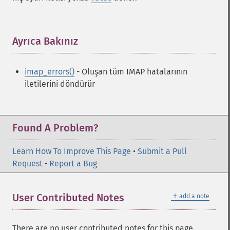
Ayrıca Bakınız
¶
imap_errors()
- Oluşan tüm IMAP hatalarının
iletilerini döndürür
Found A Problem?
Learn How To Improve This Page
•
Submit a Pull
Request
•
Report a Bug
＋
User Contributed Notes
add a note
There are no user contributed notes for this page.