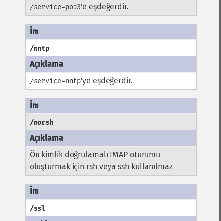
'e eşdeğerdir.
/service=pop3
/nntp
'ye eşdeğerdir.
/service=nntp
/norsh
Ön kimlik doğrulamalı IMAP oturumu
oluşturmak için rsh veya ssh kullanılmaz
/ssl