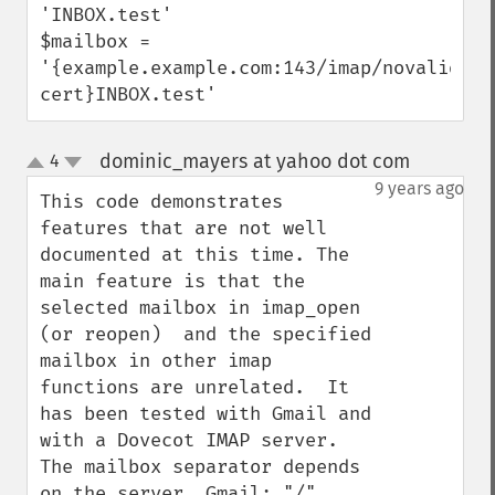
'INBOX.test'

$mailbox = 
'{example.example.com:143/imap/novalidate
cert}INBOX.test'
dominic_mayers at yahoo dot com
4
¶
up
down
9 years ago
This code demonstrates 
features that are not well 
documented at this time. The 
main feature is that the 
selected mailbox in imap_open 
(or reopen)  and the specified 
mailbox in other imap 
functions are unrelated.  It 
has been tested with Gmail and 
with a Dovecot IMAP server.  
The mailbox separator depends 
on the server. Gmail: "/"  