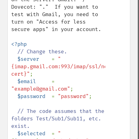
Dovecot: "."  If you want to 
test with Gmail, you need to 
turn on "Access for less 
secure apps" in your account.

<?php

// Change these.

$server    
= 
"
{imap.gmail.com:993/imap/ssl/novalidate-
cert}"
; 

$email     
= 
"example@gmail.com"
; 

$password  
= 
"password"
;

// The code assumes that the 
folders Test/Sub1/Sub11, etc. 
exist. 

$selected  
= 
"