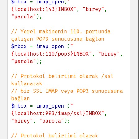
$mbox 
= 
imap_open
(
"
{localhost:143}INBOX"
, 
"birey"
, 
"parola"
);

// Yerel makinenin 110. portunda 
$mbox 
= 
imap_open 
(
"
{localhost:110/pop3}INBOX"
, 
"birey"
, 
"parola"
);

// Protokol belirtimi olarak /ssl 
kullanarak

// bir SSL IMAP veya POP3 sunucusuna 
$mbox 
= 
imap_open 
(
"
{localhost:993/imap/ssl}INBOX"
, 
"birey"
, 
"parola"
);

// Protokol belirtimi olarak 