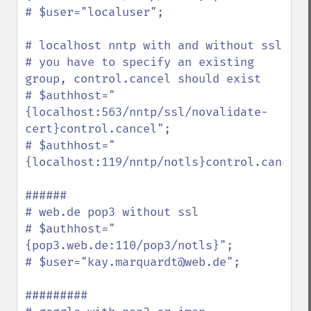
# $user="localuser";

# localhost nntp with and without ssl

# you have to specify an existing 
group, control.cancel should exist

# $authhost="
{localhost:563/nntp/ssl/novalidate-
cert}control.cancel";

# $authhost="
{localhost:119/nntp/notls}control.cancel";
######

# web.de pop3 without ssl

# $authhost="
{pop3.web.de:110/pop3/notls}";

# $user="kay.marquardt@web.de";

#########
