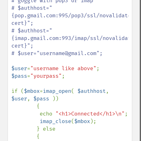
# goggle with pop3 or imap

# $authhost="
{pop.gmail.com:995/pop3/ssl/novalidate-
cert}";

# $authhost="
{imap.gmail.com:993/imap/ssl/novalidate-
cert}";

# $user="username@gmail.com";

$user
=
"username like above"
$pass
=
"yourpass"
;

if (
$mbox
=
imap_open
( 
$authhost
, 
$user
, 
$pass 
))

        {

         echo 
"<h1>Connected</h1>\n"
;

imap_close
(
$mbox
);

        } else

        {
