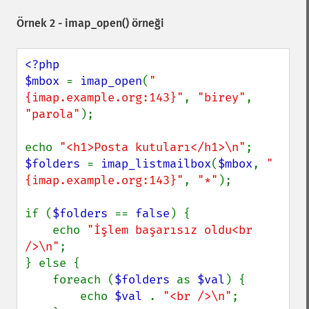
Örnek 2 -
imap_open()
örneği
<?php

$mbox 
= 
imap_open
(
"
{imap.example.org:143}"
, 
"birey"
, 
"parola"
);

echo 
"<h1>Posta kutuları</h1>\n"
$folders 
= 
imap_listmailbox
(
$mbox
, 
"
{imap.example.org:143}"
, 
"*"
);

if (
$folders 
== 
false
) {

    echo 
"İşlem başarısız oldu<br 
/>\n"
;

} else {

    foreach (
$folders 
as 
$val
) {

        echo 
$val 
. 
"<br />\n"
;
