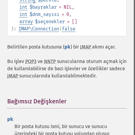
int
$bayraklar
= NIL
,
int
$dnm_sayısı
= 0
,
array
$seçenekler
= []
):
IMAP\Connection
|
false
Belirtilen posta kutusuna (
pk
) bir
IMAP
akımı açar.
Bu işlev
POP3
ve
NNTP
sunucularına oturum açmak için
de kullanılabilirse de bazı işlevler ve özellikler sadece
IMAP
sunucularında kullanılabilmektedir.
Bağımsız Değişkenler
¶
pk
Bir posta kutusu ismi, bir sunucu ve sunucu
üzerindeki bir posta kutusu yolundan oluşur.