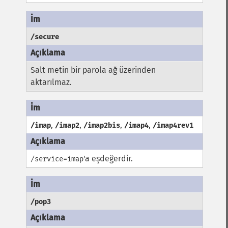
/secure
Salt metin bir parola ağ üzerinden
aktarılmaz.
,
,
,
,
/imap
/imap2
/imap2bis
/imap4
/imap4rev1
'a eşdeğerdir.
/service=imap
/pop3