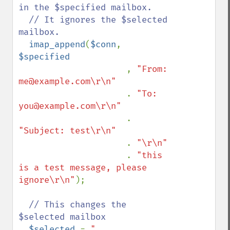
in the $specified mailbox. 

  // It ignores the $selected 
mailbox. 

imap_append
(
$conn
, 
$specified

, 
"From: 
me@example.com\r\n"

. 
"To: 
you@example.com\r\n"

. 
"Subject: test\r\n"

. 
"\r\n"

. 
"this 
is a test message, please 
ignore\r\n"
);

// This changes the 
$selected mailbox

$selected 
= 
"