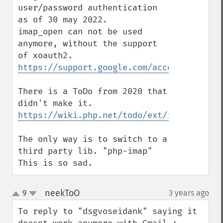
user/password authentication 
as of 30 may 2022.

imap_open can not be used 
anymore, without the support 
https://support.google.com/accounts/answe
There is a ToDo from 2020 that 
https://wiki.php.net/todo/ext/imap/xoauth
The only way is to switch to a 
third party lib. "php-imap"

This is so sad.
neekToO
9
3 years ago
¶
up
down
To reply to "dsgvoseidank" saying it 