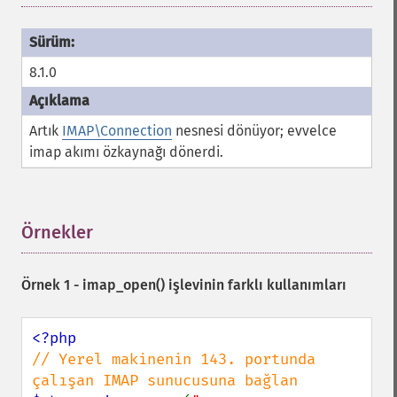
8.1.0
Artık
IMAP\Connection
nesnesi dönüyor; evvelce
imap akımı özkaynağı dönerdi.
Örnekler
¶
Örnek 1 -
imap_open()
işlevinin farklı kullanımları
// Yerel makinenin 143. portunda 