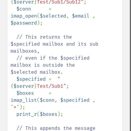
{
$server
}
Test/Sub1/Sub12"
;

$conn      
= 
imap_open
(
$selected
, 
$email 
, 
$password
);

// This returns the 
$specified mailbox and its sub 
mailboxes, 

  // even if the $specified 
mailbox is outside the 
$selected mailbox. 

$specified 
=  
"
{
$server
}
Test/Sub1"
; 

$boxes     
= 
imap_list
(
$conn
, 
$specified 
, 
'*'
);

print_r
(
$boxes
);

// This appends the message 