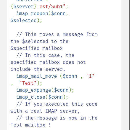
{
$server
}
Test/Sub1"
; 

imap_reopen
(
$conn
, 
$selected
); 

// This moves a message from 
the $selected to the 
$specified mailbox

  // In this case, the 
specified mailbox does not 
include the server. 

imap_mail_move 
(
$conn 
, 
"1" 
,  
"Test"
); 

imap_expunge
(
$conn
); 

imap_close
(
$conn
);

// If you executed this code 
with a real IMAP server, 

  // the message is now in the 