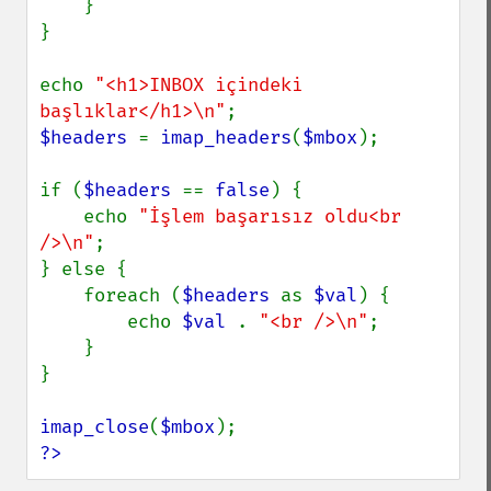
    }

}

echo 
"<h1>INBOX içindeki 
başlıklar</h1>\n"
$headers 
= 
imap_headers
(
$mbox
);

if (
$headers 
== 
false
) {

    echo 
"İşlem başarısız oldu<br 
/>\n"
;

} else {

    foreach (
$headers 
as 
$val
) {

        echo 
$val 
. 
"<br />\n"
;

    }

}

imap_close
(
$mbox
?>