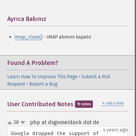
Ayrıca Bakınız
¶
imap_close()
- IMAP akımını kapatır
Found A Problem?
Learn How To Improve This Page
•
Submit a Pull
Request
•
Report a Bug
＋
User Contributed Notes
add a note
19 notes
php at dsgvoseidank dot de
28
¶
up
down
4 years ago
Google dropped the support of 