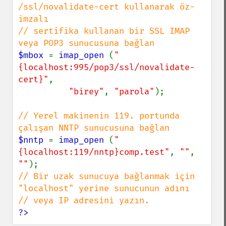
/ssl/novalidate-cert kullanarak öz-
imzalı

// sertifika kullanan bir SSL IMAP 
$mbox 
= 
imap_open 
(
"
{localhost:995/pop3/ssl/novalidate-
cert}"
,

"birey"
, 
"parola"
);

// Yerel makinenin 119. portunda 
$nntp 
= 
imap_open 
(
"
{localhost:119/nntp}comp.test"
, 
""
, 
""
// Bir uzak sunucuya bağlanmak için 
"localhost" yerine sunucunun adını

?>