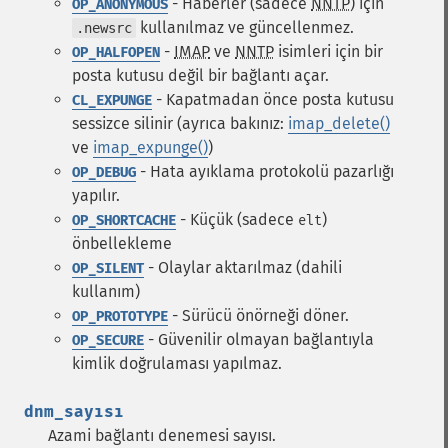
- Haberler (sadece
NNTP
) için
OP_ANONYMOUS
kullanılmaz ve güncellenmez.
.newsrc
-
IMAP
ve
NNTP
isimleri için bir
OP_HALFOPEN
posta kutusu değil bir bağlantı açar.
- Kapatmadan önce posta kutusu
CL_EXPUNGE
sessizce silinir (ayrıca bakınız:
imap_delete()
ve
imap_expunge()
)
- Hata ayıklama protokolü pazarlığı
OP_DEBUG
yapılır.
- Küçük (sadece
)
OP_SHORTCACHE
elt
önbellekleme
- Olaylar aktarılmaz (dahili
OP_SILENT
kullanım)
- Sürücü önörneği döner.
OP_PROTOTYPE
- Güvenilir olmayan bağlantıyla
OP_SECURE
kimlik doğrulaması yapılmaz.
dnm_sayısı
Azami bağlantı denemesi sayısı.