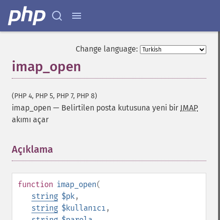
Change language:
imap_open
(PHP 4, PHP 5, PHP 7, PHP 8)
imap_open
—
Belirtilen posta kutusuna yeni bir
IMAP
akımı açar
Açıklama
¶
function
imap_open
(
string
$pk
,
string
$kullanıcı
,
string
$parola
,