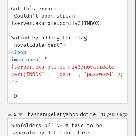
Got this error:

"Couldn't open stream 
{server.example.com:143}INBOX" 

Solved by adding the flag 
<?php

imap_open
( 
"
{server.example.com:143/novalidate-
cert}INBOX" 
, 
'login' 
, 
'password' 
=D
hashampel at yahoo dot de
6
11 years ago
¶
up
down
Subfolders of INBOX have to be 
seperate by dot like this: 