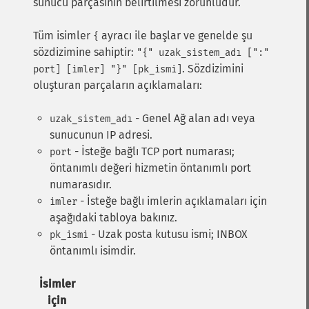
sunucu parçasının belirtilmesi zorunludur.
Tüm isimler
ayracı ile başlar ve genelde şu
{
sözdizimine sahiptir:
"{" uzak_sistem_adı [":"
. Sözdizimini
port] [imler] "}" [pk_ismi]
oluşturan parçaların açıklamaları:
- Genel Ağ alan adı veya
uzak_sistem_adı
sunucunun IP adresi.
- İsteğe bağlı TCP port numarası;
port
öntanımlı değeri hizmetin öntanımlı port
numarasıdır.
- İsteğe bağlı imlerin açıklamaları için
imler
aşağıdaki tabloya bakınız.
- Uzak posta kutusu ismi; INBOX
pk_ismi
öntanımlı isimdir.
İsimler
için