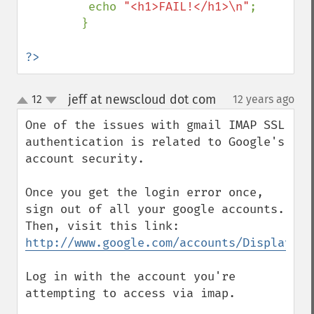
         echo 
"<h1>FAIL!</h1>\n"
;

        }

?>
jeff at newscloud dot com
12
12 years ago
¶
up
down
One of the issues with gmail IMAP SSL 
authentication is related to Google's 
account security.

Once you get the login error once, 
sign out of all your google accounts. 
http://www.google.com/accounts/DisplayUnl
Log in with the account you're 
attempting to access via imap.
