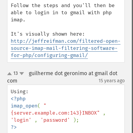
Follow the steps and you'll then be 
able to login in to gmail with php 
imap.

http://jeffreifman.com/filtered-open-
source-imap-mail-filtering-software-
for-php/configuring-gmail/
guilherme dot geronimo at gmail dot
13
up
down
com
15 years ago
¶
<?php

imap_open
( 
"
{server.example.com:143}INBOX" 
, 
'login' 
, 
'password' 