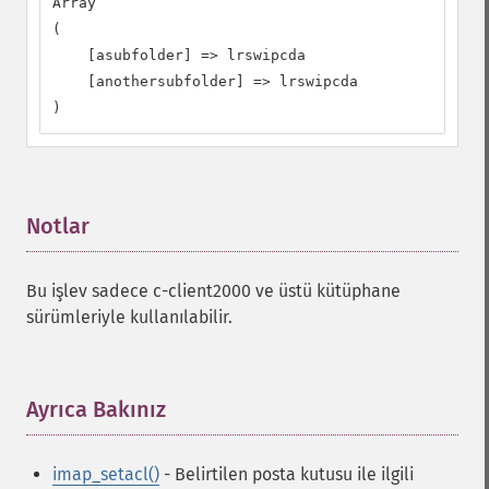
Array

(

    [asubfolder] => lrswipcda

    [anothersubfolder] => lrswipcda

)
Notlar
¶
Bu işlev sadece c-client2000 ve üstü kütüphane
sürümleriyle kullanılabilir.
Ayrıca Bakınız
¶
imap_setacl()
- Belirtilen posta kutusu ile ilgili