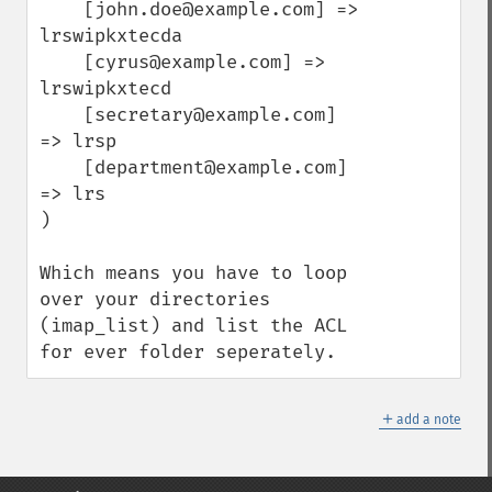
    [john.doe@example.com] => 
lrswipkxtecda

    [cyrus@example.com] => 
lrswipkxtecd

    [secretary@example.com] 
=> lrsp

    [department@example.com] 
=> lrs

) 

Which means you have to loop 
over your directories 
(imap_list) and list the ACL 
for ever folder seperately.
＋
add a note