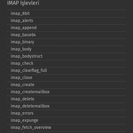
IMAP İşlevleri
imap_​8bit
imap_​alerts
imap_​append
imap_​base64
imap_​binary
imap_​body
imap_​bodystruct
imap_​check
imap_​clearflag_​full
imap_​close
imap_​create
imap_​createmailbox
imap_​delete
imap_​deletemailbox
imap_​errors
imap_​expunge
imap_​fetch_​overview