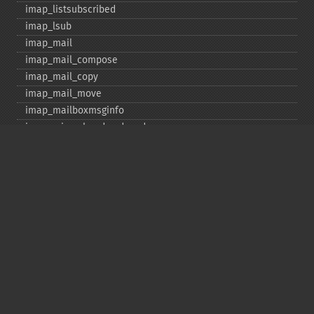
imap_​listsubscribed
imap_​lsub
imap_​mail
imap_​mail_​compose
imap_​mail_​copy
imap_​mail_​move
imap_​mailboxmsginfo
imap_​mime_​header_​decode
imap_​msgno
imap_​mutf7_​to_​utf8
imap_​num_​msg
imap_​num_​recent
imap_​open
imap_​ping
imap_​qprint
imap_​rename
imap_​renamemailbox
imap_​reopen
imap_​rfc822_​parse_​adrlist