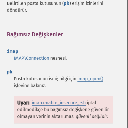
Belirtilen posta kutusunun (
pk
) erişim izinlerini
döndürür.
Bağımsız Değişkenler
¶
imap
IMAP\Connection
nesnesi.
pk
Posta kutusunun ismi; bilgi için
imap_open()
işlevine bakınız.
Uyarı
imap.enable_insecure_rsh
iptal
edilmedikçe bu bağımsız değişkene güvenilir
olmayan verinin aktarılması
güvenli değildir
.