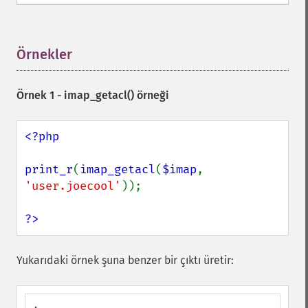
Örnekler
¶
Örnek 1 -
imap_getacl()
örneği
<?php

print_r
(
imap_getacl
(
$imap
, 
'user.joecool'
));

?>
Yukarıdaki örnek şuna benzer bir çıktı üretir: