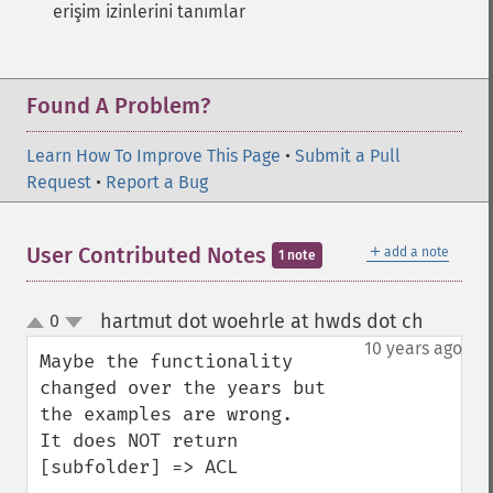
erişim izinlerini tanımlar
Found A Problem?
Learn How To Improve This Page
•
Submit a Pull
Request
•
Report a Bug
＋
User Contributed Notes
add a note
1 note
hartmut dot woehrle at hwds dot ch
0
¶
up
down
10 years ago
Maybe the functionality 
changed over the years but 
the examples are wrong.

It does NOT return 
[subfolder] => ACL 
