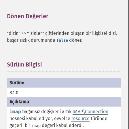
Dönen Değerler
¶
"dizin" => "izinler" çiftlerinden oluşan bir ilişkisel dizi,
başarısızlık durumunda
döner.
false
Sürüm Bilgisi
¶
8.1.0
imap
bağımsız değişkeni artık
IMAP\Connection
nesnesi kabul ediyor, evvelce
resource
türünde
geçerli bir
değeri kabul ederdi.
imap