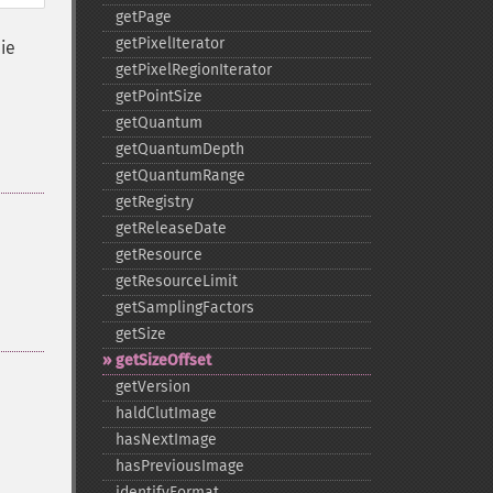
getPage
getPixelIterator
ie
getPixelRegionIterator
getPointSize
getQuantum
getQuantumDepth
getQuantumRange
getRegistry
getReleaseDate
getResource
getResourceLimit
getSamplingFactors
getSize
getSizeOffset
getVersion
haldClutImage
hasNextImage
hasPreviousImage
identifyFormat