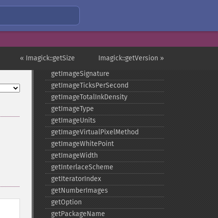
getImageRedPrimary
getImageRegion
getImageRenderingIntent
getImageResolution
getImagesBlob
« Imagick::getSize
Imagick::getVersion »
getImageScene
getImageSignature
getImageTicksPerSecond
getImageTotalInkDensity
getImageType
getImageUnits
getImageVirtualPixelMethod
getImageWhitePoint
getImageWidth
getInterlaceScheme
getIteratorIndex
getNumberImages
getOption
getPackageName