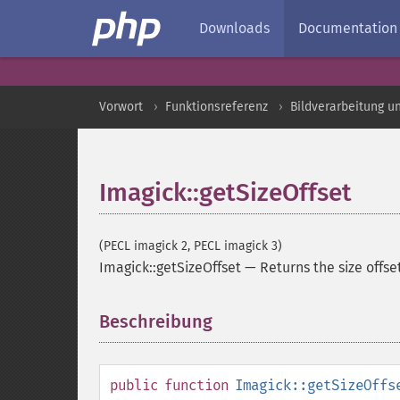
Downloads
Documentation
Vorwort
Funktionsreferenz
Bildverarbeitung u
Imagick::getSizeOffset
(PECL imagick 2, PECL imagick 3)
Imagick::getSizeOffset
—
Returns the size offse
Beschreibung
¶
public
function
Imagick::getSizeOffs