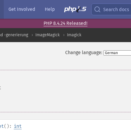
Get Involved
Help
Search docs
PHP 8.4.24 Released!
nd -generierung
ImageMagick
Imagick
Change language:
t
et
():
int