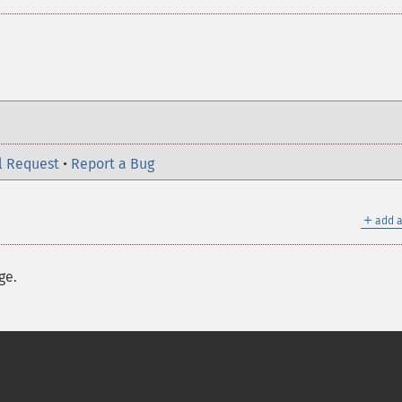
l Request
•
Report a Bug
＋
add a
ge.