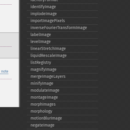
identifyImage
implodeImage
importImagePixels
inverseFourierTransformImage
labelImage
levelImage
linearStretchImage
liquidRescaleImage
listRegistry
magnifyImage
 note
mergeImageLayers
minifyImage
modulateImage
montageImage
morphImages
morphology
motionBlurImage
negateImage