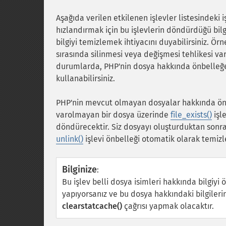
Aşağıda verilen etkilenen işlevler listesindeki
hızlandırmak için bu işlevlerin döndürdüğü bilg
bilgiyi temizlemek ihtiyacını duyabilirsiniz. Ör
sırasında silinmesi veya değişmesi tehlikesi va
durumlarda, PHP'nin dosya hakkında önbelleğe 
kullanabilirsiniz.
PHP'nin mevcut olmayan dosyalar hakkında önb
varolmayan bir dosya üzerinde
file_exists()
işle
döndürecektir. Siz dosyayı oluşturduktan sonra 
unlink()
işlevi önbelleği otomatik olarak temizl
Bilginize
:
Bu işlev belli dosya isimleri hakkında bilgiyi
yapıyorsanız ve bu dosya hakkındaki bilgiler
clearstatcache()
çağrısı yapmak olacaktır.