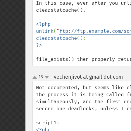
In this case, even after you unli
clearstatcache().

<?php

unlink
(
"
ftp://ftp.example.com/so
clearstatcache
file_exists() then properly retu
vechenjivot at gmail dot com
13
¶
up
down
Not documented, but seems like c
the process it is being called fr
simultaneously, and the first on
second one deadlocks, unless I ca
<?php
