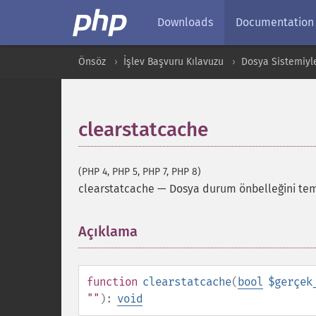
Downloads
Documentation
Önsöz
İşlev Başvuru Kılavuzu
Dosya Sistemiyle 
clearstatcache
(PHP 4, PHP 5, PHP 7, PHP 8)
clearstatcache
—
Dosya durum önbelleğini tem
Açıklama
¶
function
clearstatcache
(
bool
$gerçek
""
):
void