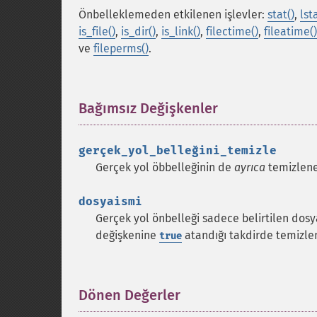
Önbelleklemeden etkilenen işlevler:
stat()
,
lst
is_file()
,
is_dir()
,
is_link()
,
filectime()
,
fileatime()
ve
fileperms()
.
Bağımsız Değişkenler
¶
gerçek_yol_belleğini_temizle
Gerçek yol öbbelleğinin de
ayrıca
temizlenec
dosyaismi
Gerçek yol önbelleği sadece belirtilen dos
değişkenine
atandığı takdirde temizlen
true
Dönen Değerler
¶