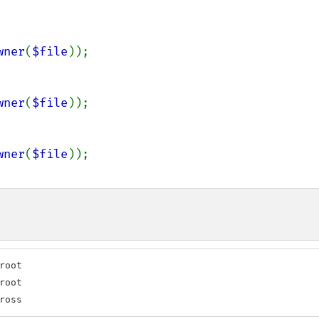
wner
(
$file
));

wner
(
$file
));

wner
(
$file
oot

oot

ross