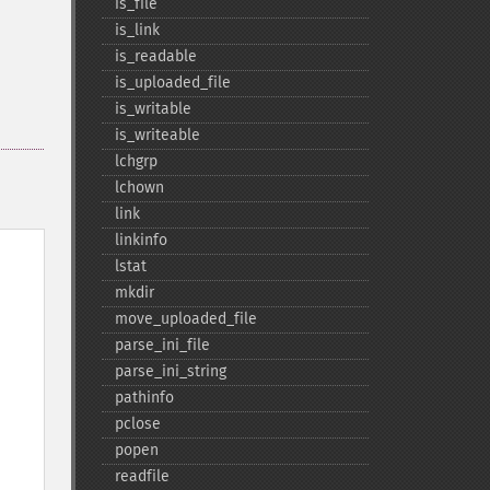
is_​file
is_​link
is_​readable
is_​uploaded_​file
is_​writable
is_​writeable
lchgrp
lchown
link
linkinfo
lstat
mkdir
move_​uploaded_​file
parse_​ini_​file
parse_​ini_​string
pathinfo
pclose
popen
readfile