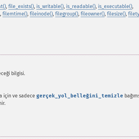
at()
,
file_exists()
,
is_writable()
,
is_readable()
,
is_executable()
,
,
filemtime()
,
fileinode()
,
filegroup()
,
fileowner()
,
filesize()
,
filet
eği bilgisi.
ya için ve sadece
gerçek_yol_belleğini_temizle
bağıms
ir.