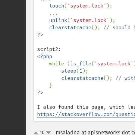
    touch
(
'system.lock'
);

    ...

unlink
(
'system.lock'
);

clearstatcache
(); 
<?php

while (
is_file
(
'system.lock'
sleep
(
1
);

clearstatcache
(); 
// wit
https://stackoverflow.com/questi
msaladna at apisnetworks dot 
10
up