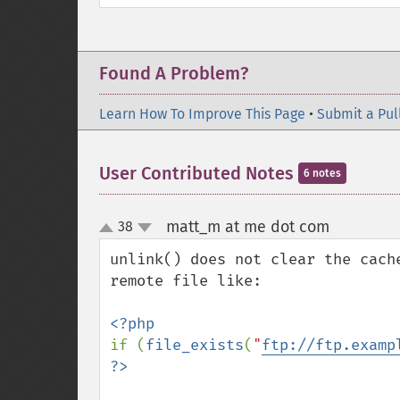
Found A Problem?
Learn How To Improve This Page
•
Submit a Pul
User Contributed Notes
6 notes
matt_m at me dot com
38
¶
up
down
unlink() does not clear the cach
remote file like:

if (
file_exists
(
"
ftp://ftp.examp