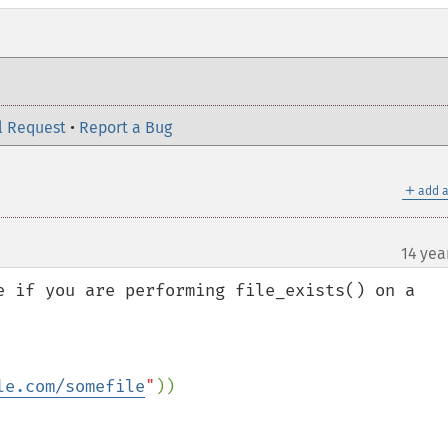
l Request
•
Report a Bug
＋
add a
14 yea
e if you are performing file_exists() on a 
le.com/somefile
"