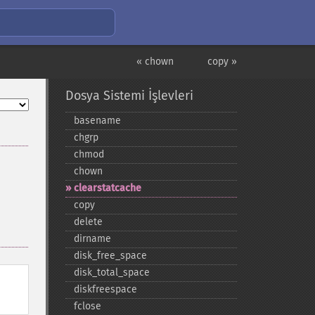
« chown
copy »
Dosya Sistemi İşlevleri
basename
chgrp
chmod
chown
clearstatcache
copy
delete
dirname
disk_​free_​space
disk_​total_​space
diskfreespace
fclose