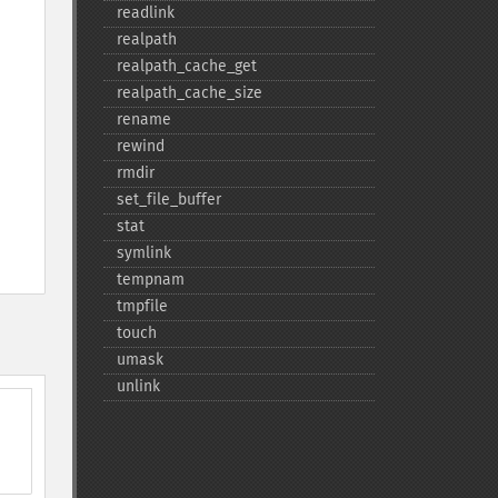
readlink
realpath
realpath_​cache_​get
realpath_​cache_​size
rename
rewind
rmdir
set_​file_​buffer
stat
symlink
tempnam
tmpfile
touch
umask
unlink