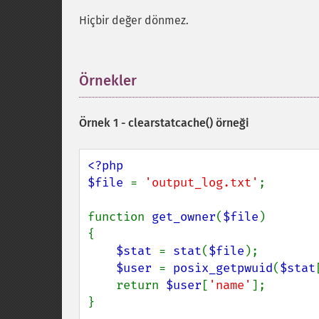
Hiçbir değer dönmez.
Örnekler
¶
Örnek 1 -
clearstatcache()
örneği
<?php

$file 
= 
'output_log.txt'
;

function 
get_owner
(
$file
)

{

$stat 
= 
stat
(
$file
);

$user 
= 
posix_getpwuid
(
$stat
    return 
$user
[
'name'
];

}
