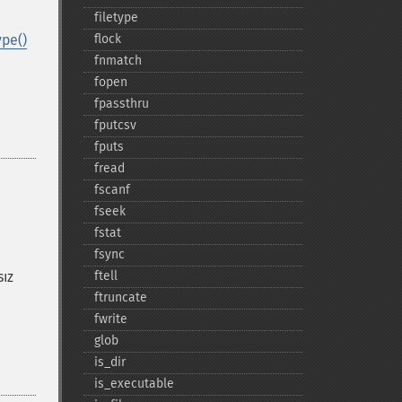
filetype
ype()
flock
fnmatch
fopen
fpassthru
fputcsv
fputs
fread
fscanf
fseek
fstat
fsync
ız
ftell
ftruncate
fwrite
glob
is_​dir
is_​executable