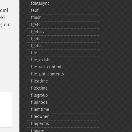
fdatasync
lemi
feof
eki
fflush
 işlem
fgetc
fgetcsv
fgets
fgetss
file
file_​exists
file_​get_​contents
file_​put_​contents
fileatime
filectime
filegroup
fileinode
filemtime
fileowner
fileperms
filesize