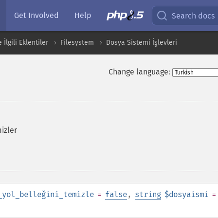
Get Involved
Help
Search docs
İlgili Eklentiler
Filesystem
Dosya Sistemi İşlevleri
Change language:
izler
_yol_belleğini_temizle
=
false
,
string
$dosyaismi
=