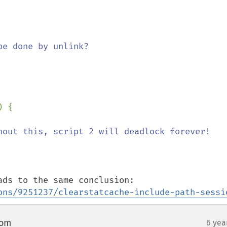
) {

hout this, script 2 will deadlock forever!

ons/9251237/clearstatcache-include-path-sessi
com
6 yea
¶