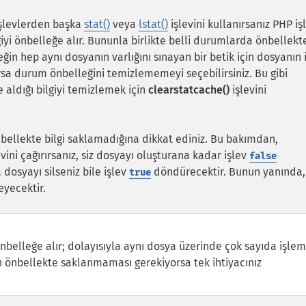
 işlevlerden başka
stat()
veya
lstat()
işlevini kullanırsanız PHP iş
iyi önbelleğe alır. Bununla birlikte belli durumlarda önbellekt
neğin hep aynı dosyanın varlığını sınayan bir betik için dosyanın
rsa durum önbelleğini temizlememeyi seçebilirsiniz. Bu gibi
aldığı bilgiyi temizlemek için
clearstatcache()
işlevini
ellekte bilgi saklamadığına dikkat ediniz. Bu bakımdan,
vini çağırırsanız, siz dosyayı oluşturana kadar işlev
false
dosyayı silseniz bile işlev
döndürecektir. Bunun yanında,
true
eyecektir.
 önbelleğe alır; dolayısıyla aynı dosya üzerinde çok sayıda işlem
in önbellekte saklanmaması gerekiyorsa tek ihtiyacınız