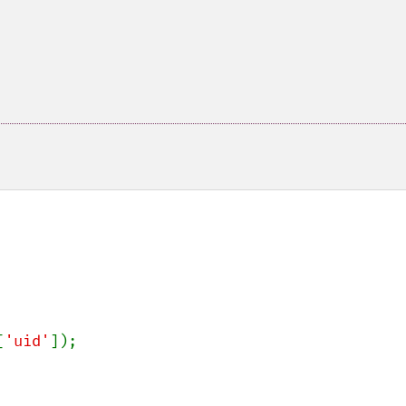
[
'uid'
]);
