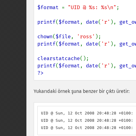
$format 
= 
"UID @ %s: %s\n"
;

printf
(
$format
, 
date
(
'r'
), 
get_o
chown
(
$file
, 
'ross'
printf
(
$format
, 
date
(
'r'
), 
get_o
clearstatcache
printf
(
$format
, 
date
(
'r'
), 
get_o
?>
Yukarıdaki örnek şuna benzer bir çıktı üretir:
UID @ Sun, 12 Oct 2008 20:48:28 +0100: r
UID @ Sun, 12 Oct 2008 20:48:28 +0100: r
UID @ Sun, 12 Oct 2008 20:48:28 +0100: 