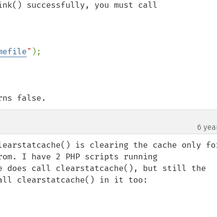
nk() successfully, you must call 
mefile
"
rns false.
6 yea
learstatcache() is clearing the cache only for
om. I have 2 PHP scripts running 
e does call clearstatcache(), but still the 
ll clearstatcache() in it too:
