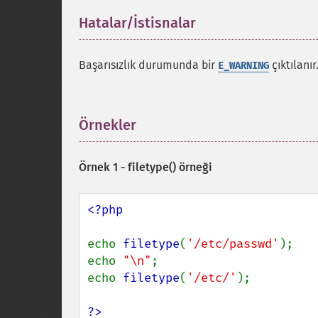
Hatalar/İstisnalar
¶
Başarısızlık durumunda bir
çıktılanır
E_WARNING
Örnekler
¶
Örnek 1 -
filetype()
örneği
<?php

echo 
filetype
(
'/etc/passwd'
);

echo 
"\n"
;

echo 
filetype
(
'/etc/'
);

?>