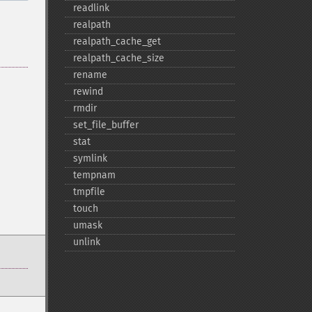
readlink
realpath
realpath_​cache_​get
realpath_​cache_​size
rename
rewind
rmdir
set_​file_​buffer
stat
symlink
tempnam
tmpfile
touch
umask
unlink