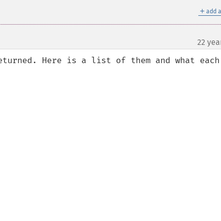
＋
add a
22 yea
¶
eturned. Here is a list of them and what each 