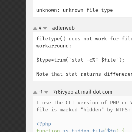
unknown: unknown file type
adlerweb
4
¶
up
down
filetype() does not work for fil
workarround:

$type=trim(`stat -c%F $file`);

Note that stat returns diffenere
7r6ivyeo at mail dot com
-1
¶
up
down
I use the CLI version of PHP on 
file is marked "hidden" by NTFS:

function 
is_hidden_file
(
$fn
) {
