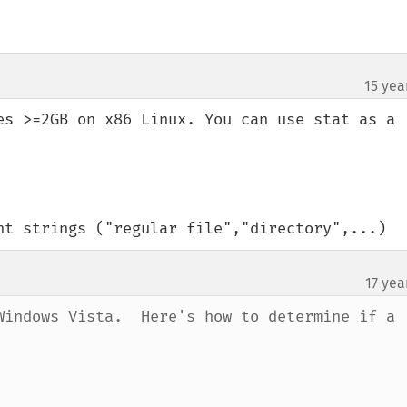
15 yea
es >=2GB on x86 Linux. You can use stat as a 
nt strings ("regular file","directory",...)
17 yea
Windows Vista.  Here's how to determine if a 