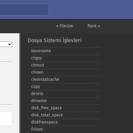
« filesize
flock »
Dosya Sistemi İşlevleri
basename
chgrp
chmod
chown
clearstatcache
copy
delete
dirname
disk_​free_​space
disk_​total_​space
diskfreespace
fclose