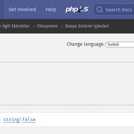
Get Involved
Help
Search docs
İlgili Eklentiler
Filesystem
Dosya Sistemi İşlevleri
Change language:
:
string
|
false