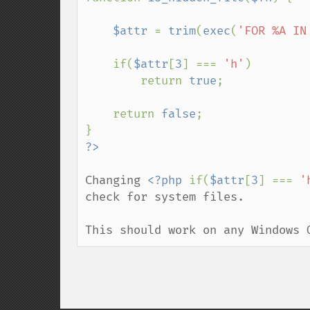
$attr 
= 
trim
(
exec
(
'FOR %A IN
    if(
$attr
[
3
] === 
'h'
)

        return 
true
;

    return 
false
;

Changing 
<?php 
if(
$attr
[
3
] === 
'
check for system files.

This should work on any Windows 