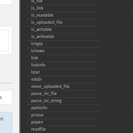
is_​file
is_​link
is_​readable
is_​uploaded_​file
is_​writable
is_​writeable
lchgrp
lchown
link
linkinfo
lstat
mkdir
move_​uploaded_​file
parse_​ini_​file
r.
parse_​ini_​string
pathinfo
pclose
ni
popen
readfile