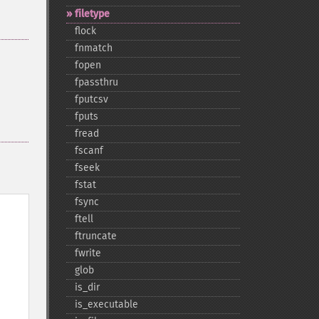
filetype
flock
fnmatch
fopen
fpassthru
fputcsv
fputs
fread
fscanf
fseek
fstat
fsync
ftell
ftruncate
fwrite
glob
is_​dir
is_​executable