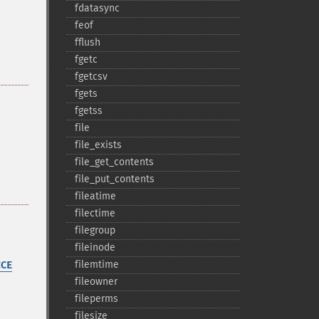
fdatasync
feof
fflush
fgetc
fgetcsv
fgets
fgetss
file
file_​exists
file_​get_​contents
file_​put_​contents
fileatime
filectime
filegroup
fileinode
filemtime
ICE
fileowner
fileperms
filesize