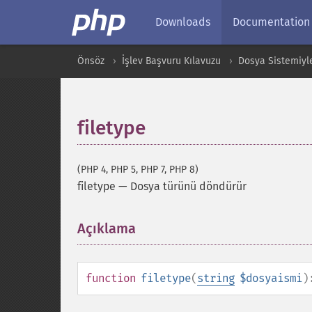
Downloads
Documentation
Önsöz
İşlev Başvuru Kılavuzu
Dosya Sistemiyle 
filetype
(PHP 4, PHP 5, PHP 7, PHP 8)
filetype
—
Dosya türünü döndürür
Açıklama
¶
function
filetype
(
string
$dosyaismi
)