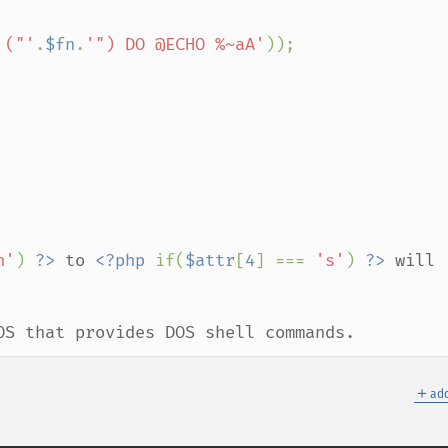
 ("'
.
$fn
.
'") DO @ECHO %~aA'
));

h'
) 
?>
 to 
<?php 
if(
$attr
[
4
] === 
's'
) 
?>
 will 
OS that provides DOS shell commands.
＋
add