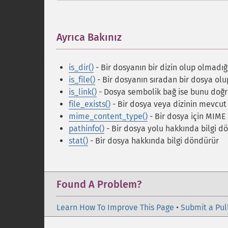
Ayrıca Bakınız
¶
is_dir()
- Bir dosyanın bir dizin olup olmadığ
is_file()
- Bir dosyanın sıradan bir dosya olu
is_link()
- Dosya sembolik bağ ise bunu doğr
file_exists()
- Bir dosya veya dizinin mevcut
mime_content_type()
- Bir dosya için MIME 
pathinfo()
- Bir dosya yolu hakkında bilgi d
stat()
- Bir dosya hakkında bilgi döndürür
Found A Problem?
Learn How To Improve This Page
•
Submit a Pul