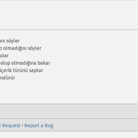
ını söyler
p olmadığını söyler
ular
 olup olmadığına bakar
içerik türünü saptar
öndürür
l Request
•
Report a Bug