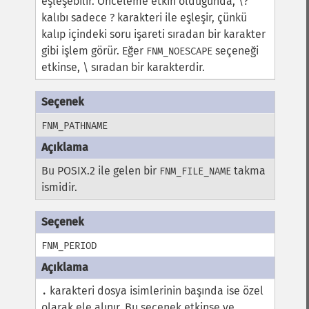
eşleşebilir. Önceleme etkin olduğunda, \?
kalıbı sadece ? karakteri ile eşleşir, çünkü
kalıp içindeki soru işareti sıradan bir karakter
gibi işlem görür.
Eğer
seçeneği
FNM_NOESCAPE
etkinse, \ sıradan bir karakterdir.
FNM_PATHNAME
Bu POSIX.2 ile gelen bir
takma
FNM_FILE_NAME
ismidir.
FNM_PERIOD
karakteri dosya isimlerinin başında ise özel
.
olarak ele alınır. Bu seçenek etkinse ve
.