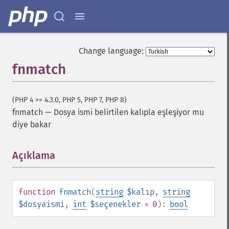
Change language:
fnmatch
(PHP 4 >= 4.3.0, PHP 5, PHP 7, PHP 8)
fnmatch
—
Dosya ismi belirtilen kalıpla eşleşiyor mu
diye bakar
Açıklama
¶
function
fnmatch
(
string
$kalıp
,
string
$dosyaismi
,
int
$seçenekler
= 0
):
bool