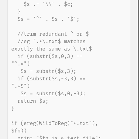
    $s .= '\\' . $c;

  }

  $s = '^' . $s . '$';

  //trim redundant ^ or $

  //eg ^.*\.txt$ matches 
exactly the same as \.txt$

  if (substr($s,0,3) == 
"^.*")

   $s = substr($s,3);

  if (substr($s,-3,3) == 
".*$")

   $s = substr($s,0,-3);

  return $s;

}

if (ereg(WildToReg("*.txt"), 
$fn))

  print "$fn is a text file";
