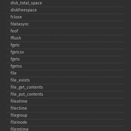
disk_​total_​space
diskfreespace
fclose
fdatasync
feof
fflush
fgetc
fgetcsv
fgets
fgetss
file
file_​exists
file_​get_​contents
file_​put_​contents
fileatime
filectime
filegroup
fileinode
filemtime