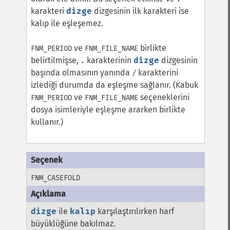
karakteri
dizge
dizgesinin ilk karakteri ise
kalıp ile eşleşemez.
ve
birlikte
FNM_PERIOD
FNM_FILE_NAME
belirtilmişse,
karakterinin
dizge
dizgesinin
.
başında olmasının yanında
karakterini
/
izlediği durumda da eşleşme sağlanır. (Kabuk
ve
seçeneklerini
FNM_PERIOD
FNM_FILE_NAME
dosya isimleriyle eşleşme ararken birlikte
kullanır.)
FNM_CASEFOLD
dizge
ile
kalıp
karşılaştırılırken harf
büyüklüğüne bakılmaz.