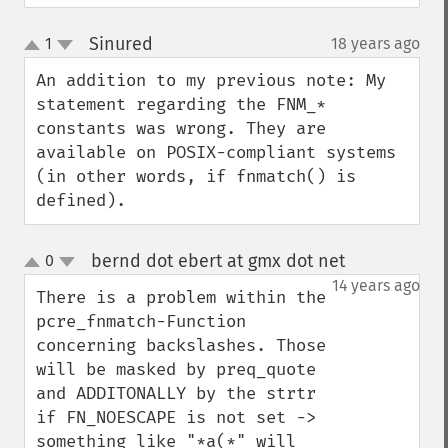
Sinured
1
18 years ago
¶
up
down
An addition to my previous note: My 
statement regarding the FNM_* 
constants was wrong. They are 
available on POSIX-compliant systems 
(in other words, if fnmatch() is 
defined).
bernd dot ebert at gmx dot net
0
¶
up
down
14 years ago
There is a problem within the  
pcre_fnmatch-Function 
concerning backslashes. Those 
will be masked by preq_quote 
and ADDITONALLY by the strtr 
if FN_NOESCAPE is not set -> 
something like "*a(*" will 