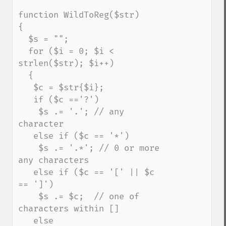
function WildToReg($str)

{

  $s = "";   

  for ($i = 0; $i < 
strlen($str); $i++)

  {

   $c = $str{$i};

   if ($c =='?')

    $s .= '.'; // any 
character

   else if ($c == '*')    

    $s .= '.*'; // 0 or more 
any characters    

   else if ($c == '[' || $c 
== ']')

    $s .= $c;  // one of 
characters within []

   else
