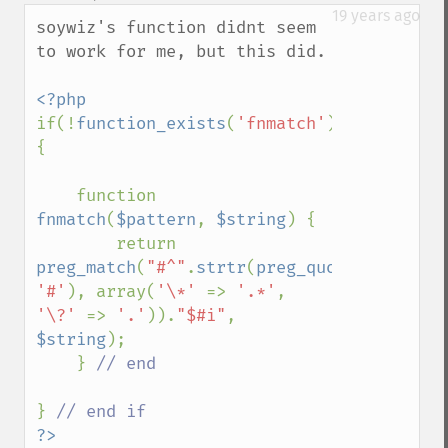
down
19 years ago
soywiz's function didnt seem 
to work for me, but this did.

if(!
function_exists
(
'fnmatch'
)) 
{

    function 
fnmatch
(
$pattern
, 
$string
) {

        return 
preg_match
(
"#^"
.
strtr
(
preg_quote
(
$pattern
'#'
), array(
'\*' 
=> 
'.*'
, 
'\?' 
=> 
'.'
)).
"$#i"
, 
$string
);

    } 
// end

} 
?>