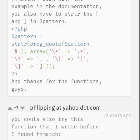
example in the documentation, 
you also have to strtr the [ 
<?php

$pattern 
= 
strtr
(
preg_quote
(
$pattern
, 
'#'
), array(
'\*' 
=> 
'.*'
, 
'\?' 
=> 
'.'
, 
'\[' 
=> 
'['
, 
'\]' 
=> 
']'
And thanks for the functions, 
guys.
phlipping at yahoo dot com
-3
¶
up
down
23 years ago
you couls also try this 
function that I wrote before 
I found fnmatch:
