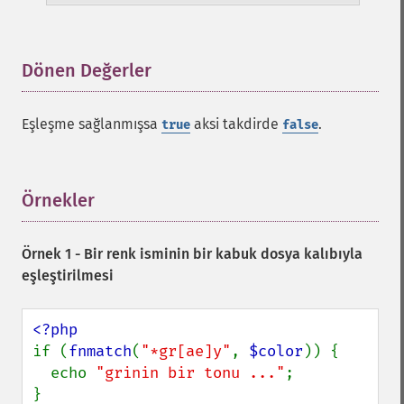
Dönen Değerler
¶
Eşleşme sağlanmışsa
aksi takdirde
.
true
false
Örnekler
¶
Örnek 1 - Bir renk isminin bir kabuk dosya kalıbıyla
eşleştirilmesi
if (
fnmatch
(
"*gr[ae]y"
, 
$color
)) {

  echo 
"grinin bir tonu ..."
;
