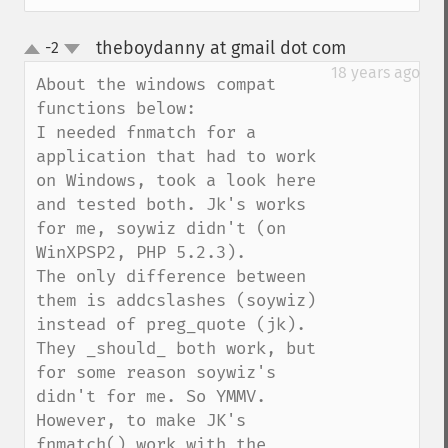
theboydanny at gmail dot com
-2
¶
up
down
18 years ago
About the windows compat 
functions below:

I needed fnmatch for a 
application that had to work 
on Windows, took a look here 
and tested both. Jk's works 
for me, soywiz didn't (on 
WinXPSP2, PHP 5.2.3).

The only difference between 
them is addcslashes (soywiz) 
instead of preg_quote (jk). 
They _should_ both work, but 
for some reason soywiz's 
didn't for me. So YMMV.

However, to make JK's 
fnmatch() work with the 