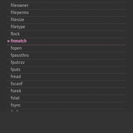
fileowner
fileperms
filesize
filetype
flock
fnmatch
fopen
fpassthru
fputcsv
fputs
fread
fscanf
fseek
fstat
fsync
ftell
ftruncate
fwrite