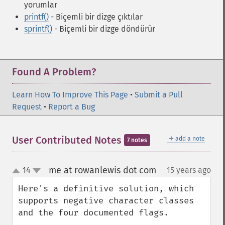
yorumlar
printf()
- Biçemli bir dizge çıktılar
sprintf()
- Biçemli bir dizge döndürür
Found A Problem?
Learn How To Improve This Page
•
Submit a Pull
Request
•
Report a Bug
＋
User Contributed Notes
add a note
7 notes
me at rowanlewis dot com
14
15 years ago
¶
up
down
Here's a definitive solution, which 
supports negative character classes 
and the four documented flags.
