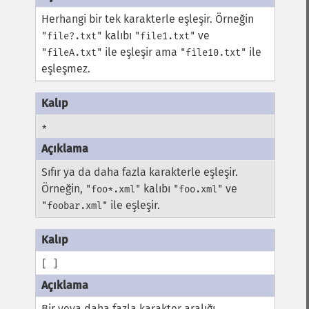
Herhangi bir tek karakterle eşleşir. Örneğin
kalıbı
ve
"file?.txt"
"file1.txt"
ile eşleşir ama
ile
"fileA.txt"
"file10.txt"
eşleşmez.
*
Sıfır ya da daha fazla karakterle eşleşir.
Örneğin,
kalıbı
ve
"foo*.xml"
"foo.xml"
ile eşleşir.
"foobar.xml"
[ ]
Bir veya daha fazla karakter aralığı