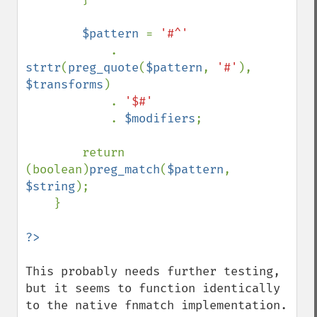
$pattern 
= 
'#^'

. 
strtr
(
preg_quote
(
$pattern
, 
'#'
), 
$transforms
)

            . 
'$#'

. 
$modifiers
;

        return 
(boolean)
preg_match
(
$pattern
, 
$string
);

    }

This probably needs further testing, 
but it seems to function identically 
to the native fnmatch implementation.