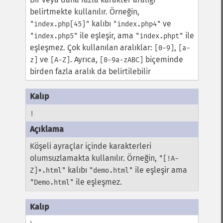
belirtmekte kullanılır. Örneğin,
kalıbı
ve
"index.php[45]"
"index.php4"
ile eşleşir, ama
ile
"index.php5"
"index.phpt"
eşleşmez. Çok kullanılan aralıklar:
,
[0-9]
[a-
ve
. Ayrıca,
biçeminde
z]
[A-Z]
[0-9a-zABC]
birden fazla aralık da belirtilebilir
!
Köşeli ayraçlar içinde karakterleri
olumsuzlamakta kullanılır. Örneğin,
"[!A-
kalıbı
ile eşleşir ama
Z]*.html"
"demo.html"
ile eşleşmez.
"Demo.html"