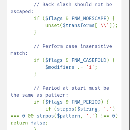
// Back slash should not be 
escaped:

if (
$flags 
& 
FNM_NOESCAPE
) {

            unset(
$transforms
[
'\\'
]);

        }

// Perform case insensitive 
match:

if (
$flags 
& 
FNM_CASEFOLD
) {

$modifiers 
.= 
'i'
;

        }

// Period at start must be 
the same as pattern:

if (
$flags 
& 
FNM_PERIOD
) {

            if (
strpos
(
$string
, 
'.'
) 
=== 
0 
&& 
strpos
(
$pattern
, 
'.'
) !== 
0
) 
return 
false
;

        }
