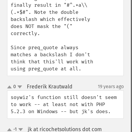
finally result in "#^.*a\\
(.*$#". Note the double 
backslash which effectively 
does NOT mask the "(" 
correctly.

Since preq_quote always 
matches a backslash I don't 
think that this'll work with 
using preg_quote at all.
Frederik Krautwald
0
19 years ago
¶
up
down
soywiz's function still doesn't seem 
to work -- at least not with PHP 
5.2.3 on Windows -- but jk's does.
jk at ricochetsolutions dot com
-1
¶
up