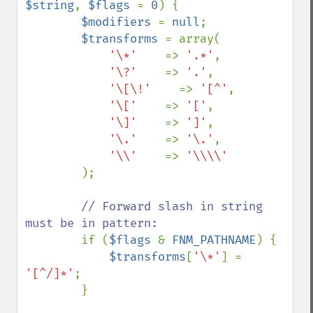
$string
, 
$flags 
= 
0
) {

$modifiers 
= 
null
;

$transforms 
= array(

'\*'    
=> 
'.*'
,

'\?'    
=> 
'.'
,

'\[\!'    
=> 
'[^'
,

'\['    
=> 
'['
,

'\]'    
=> 
']'
,

'\.'    
=> 
'\.'
,

'\\'    
=> 
'\\\\'

);

// Forward slash in string 
must be in pattern:

if (
$flags 
& 
FNM_PATHNAME
) {

$transforms
[
'\*'
] = 
'[^/]*'
;

        }
