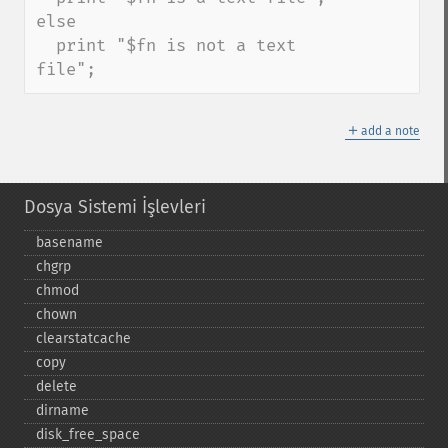
else

  print "$fn is not a text 
file";
＋
add a note
Dosya Sistemi İşlevleri
basename
chgrp
chmod
chown
clearstatcache
copy
delete
dirname
disk_​free_​space