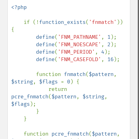
<?php

if (!
function_exists
(
'fnmatch'
)) 
{

define
(
'FNM_PATHNAME'
, 
1
);

define
(
'FNM_NOESCAPE'
, 
2
);

define
(
'FNM_PERIOD'
, 
4
);

define
(
'FNM_CASEFOLD'
, 
16
);

        function 
fnmatch
(
$pattern
, 
$string
, 
$flags 
= 
0
) {

            return 
pcre_fnmatch
(
$pattern
, 
$string
, 
$flags
);

        }

    }

    function 
pcre_fnmatch
(
$pattern
, 