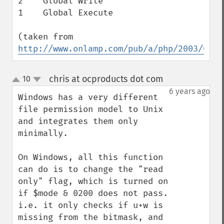
2    Global Write

1    Global Execute

(taken from 
http://www.onlamp.com/pub/a/php/2003/02/0
chris at ocproducts dot com
10
¶
up
down
6 years ago
Windows has a very different 
file permission model to Unix 
and integrates them only 
minimally.

On Windows, all this function 
can do is to change the "read 
only" flag, which is turned on 
if $mode & 0200 does not pass.

i.e. it only checks if u+w is 
missing from the bitmask, and 