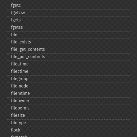
fgetc
fgetcsv
fgets
fgetss
file
file_​exists
file_​get_​contents
file_​put_​contents
fileatime
filectime
filegroup
fileinode
filemtime
fileowner
fileperms
filesize
filetype
flock