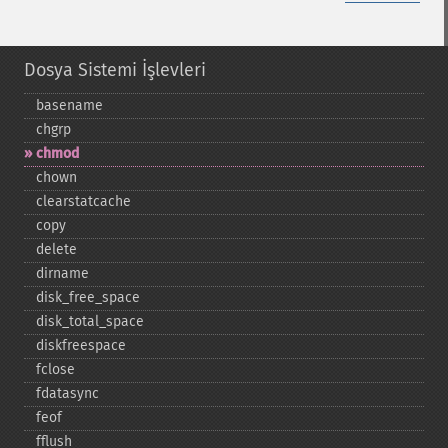
Dosya Sistemi İşlevleri
basename
chgrp
chmod
chown
clearstatcache
copy
delete
dirname
disk_​free_​space
disk_​total_​space
diskfreespace
fclose
fdatasync
feof
fflush