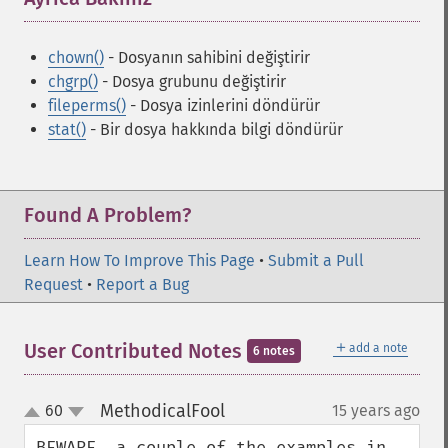
chown()
- Dosyanın sahibini değiştirir
chgrp()
- Dosya grubunu değiştirir
fileperms()
- Dosya izinlerini döndürür
stat()
- Bir dosya hakkında bilgi döndürür
Found A Problem?
Learn How To Improve This Page
•
Submit a Pull
Request
•
Report a Bug
＋
User Contributed Notes
add a note
6 notes
MethodicalFool
60
15 years ago
¶
up
down
BEWARE, a couple of the examples in 