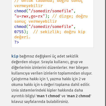
// onluk tabanda; doğru sonuç 
chmod
(
"/somedir/somefile"
, 
"u+rwx,go+rx"
); 
// dizge; doğru 
chmod
(
"/somedir/somefile"
, 
0755
);  
// sekizlik; doğru kip 
?>
kip
bağımsız değişkeni üç adet sekizlik
değerden oluşur. Sırayla kullanıcı, grup ve
diğerlerinin izinlerini düzenlerler. Her bileşen
kullanıcıya verilen izinlerin toplamından oluşur.
Çalıştırma hakkı için 1, yazma hakkı için 2 ve
okuma hakkı için 4 değeri toplama dahil edilir.
Unix sistemlerindeki kipler hakkında daha
ayrıntılı bilgiyi '
man 1 chmod
' ve '
man 2 chmod
'
kılavuz sayfalarında bulabilirsiniz.