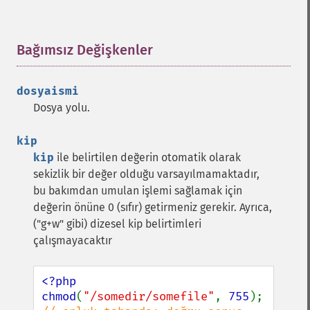
Bağımsız Değişkenler
¶
dosyaismi
Dosya yolu.
kip
kip
ile belirtilen değerin otomatik olarak
sekizlik bir değer olduğu varsayılmamaktadır,
bu bakımdan umulan işlemi sağlamak için
değerin önüne 0 (sıfır) getirmeniz gerekir. Ayrıca,
("g+w" gibi) dizesel kip belirtimleri
çalışmayacaktır
<?php

chmod
(
"/somedir/somefile"
, 
755
);   