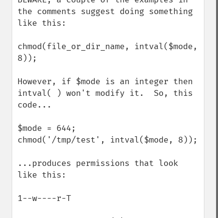
the comments suggest doing something 
like this:

chmod(file_or_dir_name, intval($mode, 
8));

However, if $mode is an integer then 
intval( ) won't modify it.  So, this 
code...

$mode = 644;

chmod('/tmp/test', intval($mode, 8));

...produces permissions that look 
like this:

1--w----r-T
