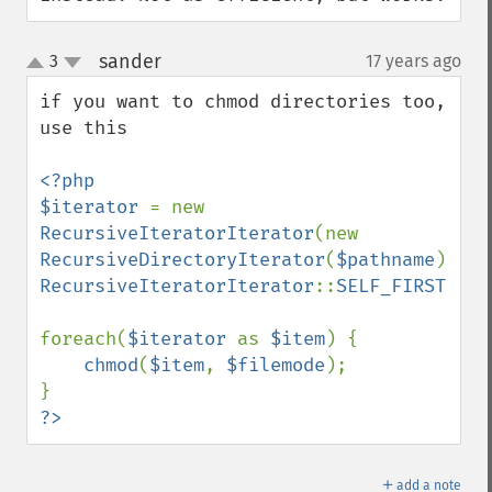
sander
3
17 years ago
¶
up
down
if you want to chmod directories too, 
use this 

<?php

$iterator 
= new 
RecursiveIteratorIterator
(new 
RecursiveDirectoryIterator
(
$pathname
), 
RecursiveIteratorIterator
::
SELF_FIRST
);

foreach(
$iterator 
as 
$item
) {

chmod
(
$item
, 
$filemode
);

?>
＋
add a note