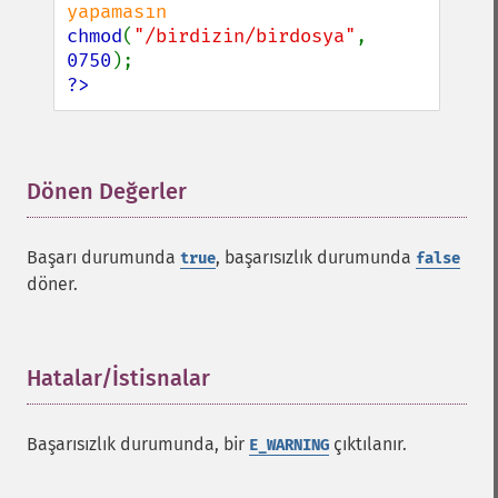
chmod
(
"/birdizin/birdosya"
, 
0750
?>
Dönen Değerler
¶
Başarı durumunda
, başarısızlık durumunda
true
false
döner.
Hatalar/İstisnalar
¶
Başarısızlık durumunda, bir
çıktılanır.
E_WARNING