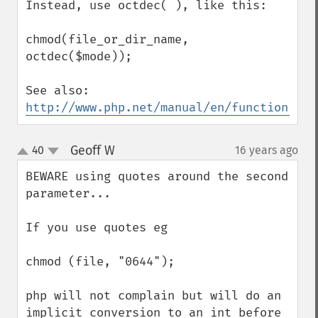
Instead, use octdec( ), like this:

chmod(file_or_dir_name, 
octdec($mode));

See also: 
http://www.php.net/manual/en/function.oct
Geoff W
40
16 years ago
¶
up
down
BEWARE using quotes around the second 
parameter...

If you use quotes eg

chmod (file, "0644");

php will not complain but will do an 
implicit conversion to an int before 