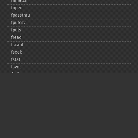
fnmatch
fopen
fpassthru
fputcsv
fputs
fread
fscanf
fseek
fstat
fsync
ftell
ftruncate
fwrite
glob
is_​dir
is_​executable
is_​file
is_​link
is_​readable