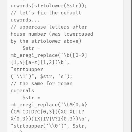
ucwords(strtolower($str));

// let's fix the default 
ucwords...

// uppercase letters after 
house number (was lowercased 
by the strtolower above)

    $str = 
mb_eregi_replace('\b([0-9]
{1,4}[a-z]{1,2})\b', 
"strtoupper

('\\1')", $str, 'e');

// the same for roman 
numerals

    $str = 
mb_eregi_replace('\bM{0,4}
(CM|CD|D?C{0,3})(XC|XL|L?
X{0,3})(IX|IV|V?I{0,3})\b', 
"strtoupper('\\0')", $str, 