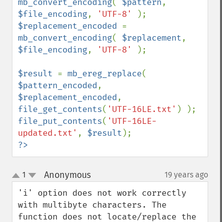
mb_convert_encoding
( 
$pattern
,     
$file_encoding
, 
'UTF-8' 
$replacement_encoded 
= 
mb_convert_encoding
( 
$replacement
, 
$file_encoding
, 
'UTF-8' 
);

$result 
= 
mb_ereg_replace
( 
$pattern_encoded
, 
$replacement_encoded
, 
file_get_contents
(
'UTF-16LE.txt'
file_put_contents
(
'UTF-16LE-
updated.txt'
, 
$result
?>
Anonymous
1
19 years ago
¶
up
down
'i' option does not work correctly 
with multibyte characters. The 
function does not locate/replace the 