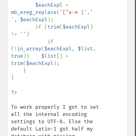
$eachExpl 
= 
mb_ereg_replace
(
'[^а-я ]'
,
' 
'
, 
$eachExpl
);

        if (
trim
(
$eachExpl
) 
!= 
''
) 

            if 
(!
in_array
(
$eachExpl
, 
$list
, 
true
))    
$list
[] = 
trim
(
$eachExpl
);

    }

}

To work properly I got to set 
all the internal encoding 
settings to UTF-8. Else the 
default Latin-1 got half my 