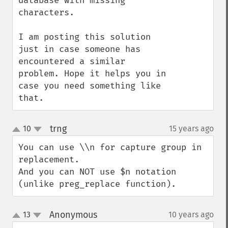
database with missing 
characters.

I am posting this solution 
just in case someone has 
encountered a similar 
problem. Hope it helps you in 
case you need something like 
that.
trng
10
15 years ago
¶
up
down
You can use \\n for capture group in 
replacement.

And you can NOT use $n notation 
(unlike preg_replace function).
Anonymous
13
10 years ago
¶
up
down