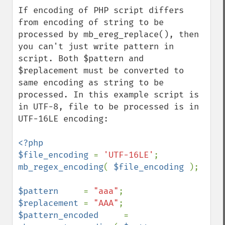
down
If encoding of PHP script differs 
from encoding of string to be 
processed by mb_ereg_replace(), then 
you can't just write pattern in 
script. Both $pattern and 
$replacement must be converted to 
same encoding as string to be 
processed. In this example script is 
in UTF-8, file to be processed is in 
UTF-16LE encoding:

<?php

$file_encoding 
= 
'UTF-16LE'
mb_regex_encoding
( 
$file_encoding 
);

$pattern     
= 
"aaa"
$replacement 
= 
"AAA"
$pattern_encoded     
= 