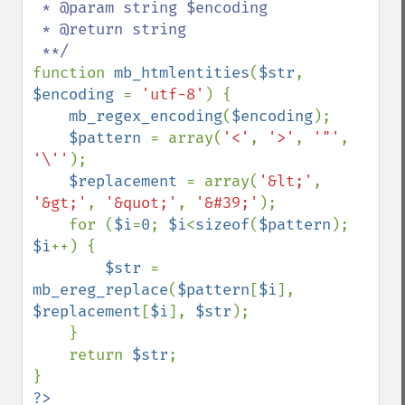
 * @param string $encoding

 * @return string

function 
mb_htmlentities
(
$str
, 
$encoding 
= 
'utf-8'
) {

mb_regex_encoding
(
$encoding
);

$pattern 
= array(
'<'
, 
'>'
, 
'"'
, 
'\''
);

$replacement 
= array(
'&lt;'
, 
'&gt;'
, 
'&quot;'
, 
'&#39;'
);

    for (
$i
=
0
; 
$i
<
sizeof
(
$pattern
); 
$i
++) {

$str 
= 
mb_ereg_replace
(
$pattern
[
$i
], 
$replacement
[
$i
], 
$str
);

    }

    return 
$str
;

?>