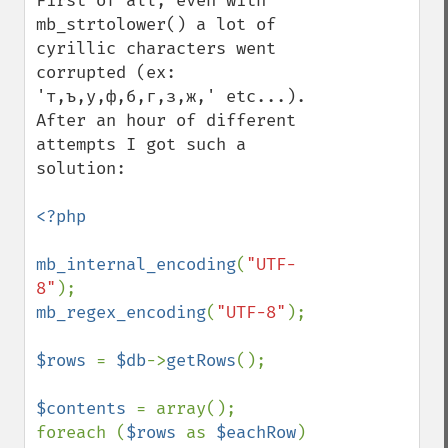
First of all, even with 
mb_strtolower() a lot of 
cyrillic characters went 
corrupted (ex: 
'т,ъ,у,ф,б,г,з,ж,' etc...). 
After an hour of different 
attempts I got such a 
solution:

<?php

mb_internal_encoding
(
"UTF-
8"
mb_regex_encoding
(
"UTF-8"
);

$rows 
= 
$db
->
getRows
();

$contents 
= array();

foreach (
$rows 
as 
$eachRow
)
