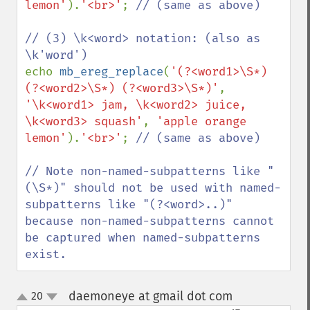
lemon'
).
'<br>'
; 
// (same as above)

// (3) \k<word> notation: (also as 
echo 
mb_ereg_replace
(
'(?<word1>\S*) 
(?<word2>\S*) (?<word3>\S*)'
, 
'\k<word1> jam, \k<word2> juice, 
\k<word3> squash'
, 
'apple orange 
lemon'
).
'<br>'
; 
// (same as above)

// Note non-named-subpatterns like "
(\S*)" should not be used with named-
subpatterns like "(?<word>..)" 
because non-named-subpatterns cannot 
be captured when named-subpatterns 
exist.
daemoneye at gmail dot com
20
¶
up
down