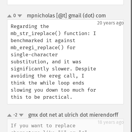
mpnicholas [@t] gmail (dot) com
0
¶
up
down
20 years ago
Regarding the 
mb_str_ireplace() function: I 
benchmarked it against 
mb_eregi_replace() for 
single-character 
substitution, and it was 
significantly slower. Despite 
avoiding the ereg call, I 
think the while loop ends 
slowing you down too much for 
this to be practical.
gmx dot net at ulrich dot mierendorff
-2
¶
up
down
18 years ago
If you want to replace 