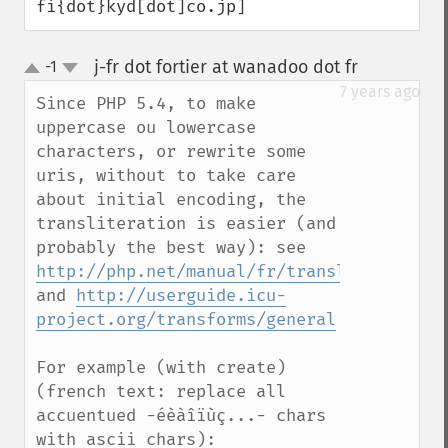
fi{dot}kyd[dot]co.jp]
j-fr dot fortier at wanadoo dot fr
-1
¶
up
down
7 years ago
Since PHP 5.4, to make 
uppercase ou lowercase 
characters, or rewrite some 
uris, without to take care 
about initial encoding, the 
transliteration is easier (and 
probably the best way): see 
http://php.net/manual/fr/transliterator.t
and 
http://userguide.icu-
project.org/transforms/general
For example (with create) 
(french text: replace all 
accuentued -éèàîïùç...- chars 