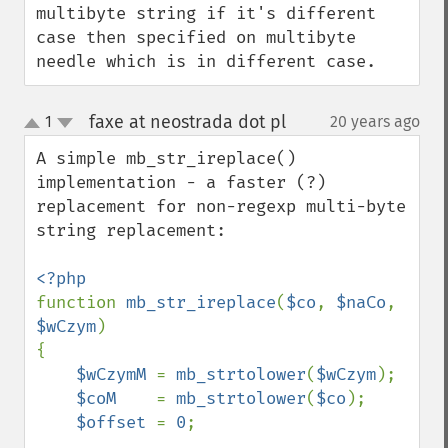
multibyte string if it's different 
case then specified on multibyte 
needle which is in different case.
faxe at neostrada dot pl
1
20 years ago
¶
up
down
A simple mb_str_ireplace() 
implementation - a faster (?) 
replacement for non-regexp multi-byte 
string replacement:

function 
mb_str_ireplace
(
$co
, 
$naCo
, 
$wCzym
)

{

$wCzymM 
= 
mb_strtolower
(
$wCzym
);

$coM    
= 
mb_strtolower
(
$co
);

$offset 
= 
0
;
