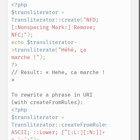
<?php

$transliterator 
= 
Transliterator
::
create
(
"NFD; 
[:Nonspacing Mark:] Remove; 
NFC;"
);

echo 
$transliterator
-
>
transliterate
(
"Héhé, ça 
marche !"
// Result: « Hehe, ca marche ! 
»

To rewrite a phrase in URI 
<?php

$transliterator 
= 
Transliterator
::
createFromRules
(
"::Latin-
ASCII; ::Lower; [^[:L:][:N:]]+ 
> '-';"
);
