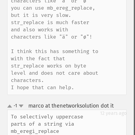
characters like "ä" or "ø" 
you can use mb_ereg_replace, 
but it is very slow. 
str_replace is much faster 
and also works with 
characters like "ä" or "ø"!

I think this has something to 
with the fact that 
str_replace works on byte 
level and does not care about 
characters.

I hope that can help.
marco at thenetworksolution dot it
-1
¶
up
down
12 years ago
To selectively uppercase 
parts of a string via 
mb_eregi_replace
