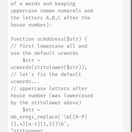
of a words and keeping 
uppercase roman numerals and 
the letters A,B,C after the 
house number):

function ucAddress($str) {

// first lowercase all and 
use the default ucwords

    $str = 
ucwords(strtolower($str));

// let's fix the default 
ucwords...

// uppercase letters after 
house number (was lowercased 
by the strtolower above)

    $str = 
mb_eregi_replace('\b([0-9]
{1,4}[a-z]{1,2})\b', 
"strtoupper
