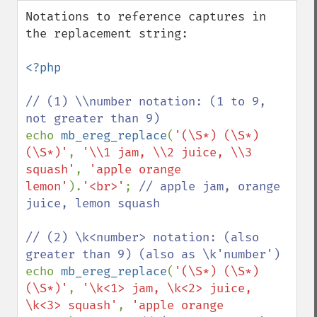
down
Notations to reference captures in 
the replacement string:

<?php

// (1) \\number notation: (1 to 9, 
echo 
mb_ereg_replace
(
'(\S*) (\S*) 
(\S*)'
, 
'\\1 jam, \\2 juice, \\3 
squash'
, 
'apple orange 
lemon'
).
'<br>'
; 
// apple jam, orange 
juice, lemon squash

// (2) \k<number> notation: (also 
echo 
mb_ereg_replace
(
'(\S*) (\S*) 
(\S*)'
, 
'\k<1> jam, \k<2> juice, 
\k<3> squash'
, 
'apple orange 