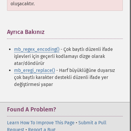
oluşacaktır.
Ayrıca Bakınız
¶
mb_regex_encoding()
- Çok baytlı düzenli ifade
işlevleri için geçerli kodlamayı dizge olarak
atar/döndürür
mb_eregi_replace()
- Harf büyüklüğüne duyarsız
çok baytlı karakter destekli düzenli ifade yer
değiştirmesi yapar
Found A Problem?
Learn How To Improve This Page
•
Submit a Pull
Request
•
Report a Bug