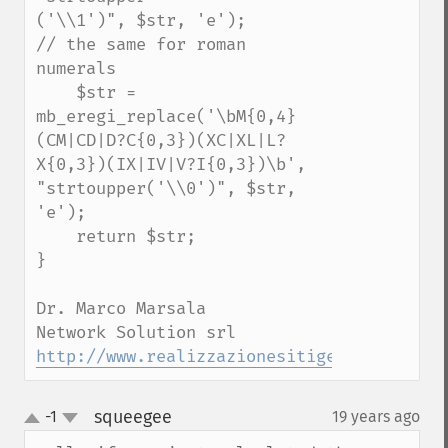
('\\1')", $str, 'e');

// the same for roman 
numerals

    $str = 
mb_eregi_replace('\bM{0,4}
(CM|CD|D?C{0,3})(XC|XL|L?
X{0,3})(IX|IV|V?I{0,3})\b', 
"strtoupper('\\0')", $str, 
'e');

    return $str;

}

Dr. Marco Marsala

http://www.realizzazionesitigenova.it
squeegee
-1
19 years ago
¶
up
down