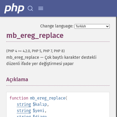
Change language:
mb_ereg_replace
(PHP 4 >= 4.2.0, PHP 5, PHP 7, PHP 8)
mb_ereg_replace
—
Çok baytlı karakter destekli
düzenli ifade yer değiştirmesi yapar
Açıklama
¶
function
mb_ereg_replace
(
string
$kalıp
,
string
$yeni
,
string
$dizge
,