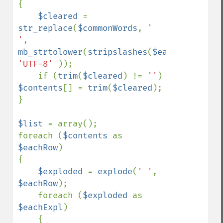
{

$cleared 
= 
str_replace
(
$commonWords
, 
' 
'
, 
mb_strtolower
(
stripslashes
(
$eachRow
[
'bulg
'UTF-8' 
));

    if (
trim
(
$cleared
) != 
''
) 
$contents
[] = 
trim
(
$cleared
);

}    

$list 
= array();

foreach (
$contents 
as 
$eachRow
)

{

$exploded 
= 
explode
(
' '
, 
$eachRow
);

    foreach (
$exploded 
as 
$eachExpl
)

    {
