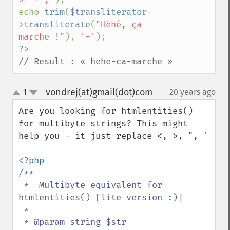
echo 
trim
(
$transliterator
-
>
transliterate
(
"Héhé, ça 
marche !"
), 
'-'
// Result : « hehe-ca-marche »
vondrej(at)gmail(dot)com
1
20 years ago
¶
up
down
Are you looking for htmlentities() 
for multibyte strings? This might 
help you - it just replace <, >, ", '

/**

 *  Multibyte equivalent for 
htmlentities() [lite version :)]

 *

 * @param string $str
