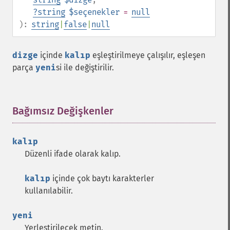
?
string
$seçenekler
=
null
):
string
|
false
|
null
dizge
içinde
kalıp
eşleştirilmeye çalışılır, eşleşen
parça
yeni
si ile değiştirilir.
Bağımsız Değişkenler
¶
kalıp
Düzenli ifade olarak kalıp.
kalıp
içinde çok baytı karakterler
kullanılabilir.
yeni
Yerleştirilecek metin.