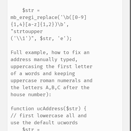
    $str = 
mb_eregi_replace('\b([0-9]
{1,4}[a-z]{1,2})\b', 
"strtoupper

('\\1')", $str, 'e');

Full example, how to fix an 
address manually typed, 
uppercasing the first letter 
of a words and keeping 
uppercase roman numerals and 
the letters A,B,C after the 
house number):

function ucAddress($str) {

// first lowercase all and 
use the default ucwords

    $str = 