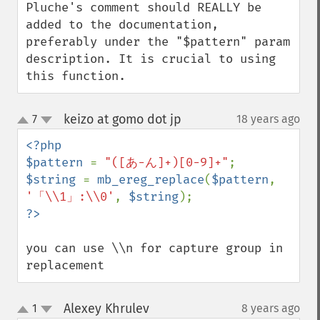
Pluche's comment should REALLY be 
added to the documentation, 
preferably under the "$pattern" param 
description. It is crucial to using 
this function.
keizo at gomo dot jp
7
18 years ago
¶
up
down
<?php

$pattern 
= 
"([あ-ん]+)[0-9]+"
$string 
= 
mb_ereg_replace
(
$pattern
, 
'「\\1」:\\0'
, 
$string
you can use \\n for capture group in 
replacement
Alexey Khrulev
1
8 years ago
¶
up