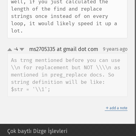
well, if you just calculated the 
length of the find and replace 
strings once instead of on every 
loop, it would likely speed it up a 
lot.
ms2705335 at gmail dot com
-4
9 years ago
¶
up
down
As trng mentioned before you can use 
\\n for replacement but NOT \\\\n as 
mentioned in preg_replace docs. So 
string definition will be like:

$str = '\\1';
＋
add a note
Çok baytlı Dizge İşlevleri