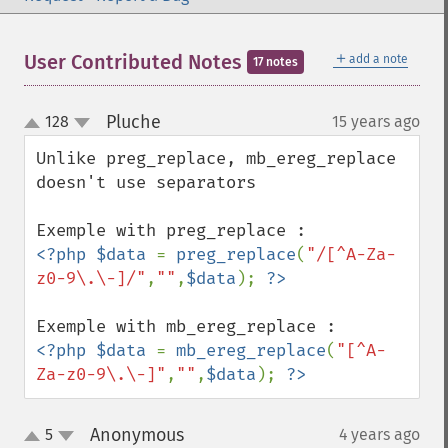
＋
User Contributed Notes
add a note
17 notes
Pluche
128
15 years ago
¶
up
down
Unlike preg_replace, mb_ereg_replace 
doesn't use separators

<?php $data 
= 
preg_replace
(
"/[^A-Za-
z0-9\.\-]/"
,
""
,
$data
); 
<?php $data 
= 
mb_ereg_replace
(
"[^A-
Za-z0-9\.\-]"
,
""
,
$data
); 
?>
Anonymous
5
4 years ago
¶
up