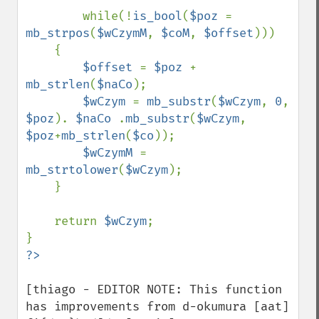
        while(!
is_bool
(
$poz 
= 
mb_strpos
(
$wCzymM
, 
$coM
, 
$offset
)))

    {

$offset 
= 
$poz 
+ 
mb_strlen
(
$naCo
);

$wCzym 
= 
mb_substr
(
$wCzym
, 
0
, 
$poz
). 
$naCo 
.
mb_substr
(
$wCzym
, 
$poz
+
mb_strlen
(
$co
));

$wCzymM 
= 
mb_strtolower
(
$wCzym
);

    }

    return 
$wCzym
;

[thiago - EDITOR NOTE: This function 
has improvements from d-okumura [aat] 