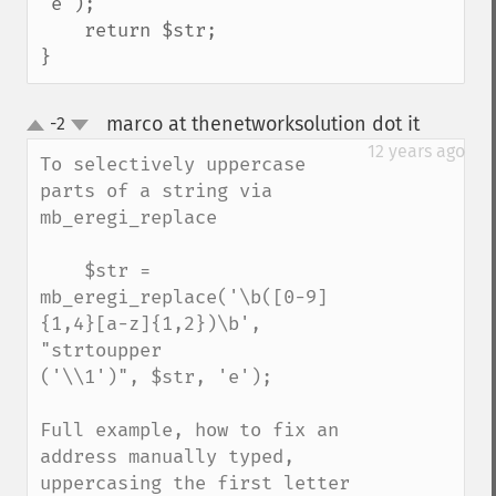
'e');

    return $str;

}
marco at thenetworksolution dot it
-2
¶
up
down
12 years ago
To selectively uppercase 
parts of a string via 
mb_eregi_replace

    $str = 
mb_eregi_replace('\b([0-9]
{1,4}[a-z]{1,2})\b', 
"strtoupper

('\\1')", $str, 'e');

Full example, how to fix an 
address manually typed, 
uppercasing the first letter 