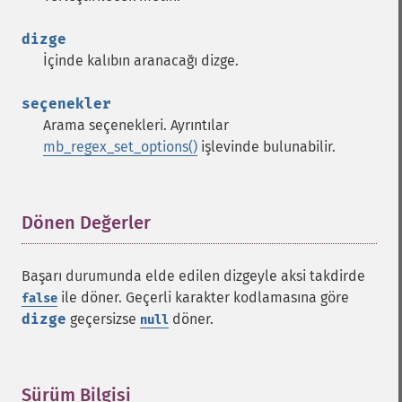
dizge
İçinde kalıbın aranacağı dizge.
seçenekler
Arama seçenekleri. Ayrıntılar
mb_regex_set_options()
işlevinde bulunabilir.
Dönen Değerler
¶
Başarı durumunda elde edilen dizgeyle aksi takdirde
ile döner. Geçerli karakter kodlamasına göre
false
dizge
geçersizse
döner.
null
Sürüm Bilgisi
¶