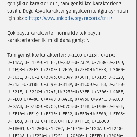
genişlikte karakterler
, tam genişlikte karakterler
1
2
sayılır. Doğu Asya karakter genişlikleri ile ilgili ayrıntılar
için bkz.
» http://www.unicode.org/reports/tr11/
Çok baytlı karakterler normalde tek baytlı
karakterlerden iki misli daha geniştir.
Tam genişlikte karakterler:
-
,
-
U+1100
U+115F
U+11A3
,
-
,
-
,
-
,
U+11A7
U+11FA
U+11FF
U+2329
U+232A
U+2E80
U+2E99
-
,
-
,
-
,
-
U+2E9B
U+2EF3
U+2F00
U+2FD5
U+2FF0
U+2FFB
U+3000
,
-
,
-
,
-
,
U+303E
U+3041
U+3096
U+3099
U+30FF
U+3105
U+312D
-
,
-
,
-
,
-
U+3131
U+318E
U+3190
U+31BA
U+31C0
U+31E3
U+31F0
,
-
,
-
,
-
,
U+321E
U+3220
U+3247
U+3250
U+32FE
U+3300
U+4DBF
-
,
-
,
-
,
-
U+4E00
U+A48C
U+A490
U+A4C6
U+A960
U+A97C
U+AC00
,
-
,
-
,
-
,
U+D7A3
U+D7B0
U+D7C6
U+D7CB
U+D7FB
U+F900
U+FAFF
-
,
-
,
-
,
-
U+FE10
U+FE19
U+FE30
U+FE52
U+FE54
U+FE66
U+FE68
,
-
,
-
,
-
U+FE6B
U+FF01
U+FF60
U+FFE0
U+FFE6
U+1B000
,
-
,
-
,
-
U+1B001
U+1F200
U+1F202
U+1F210
U+1F23A
U+1F240
,
-
,
-
,
-
U+1F248
U+1F250
U+1F251
U+20000
U+2FFFD
U+30000