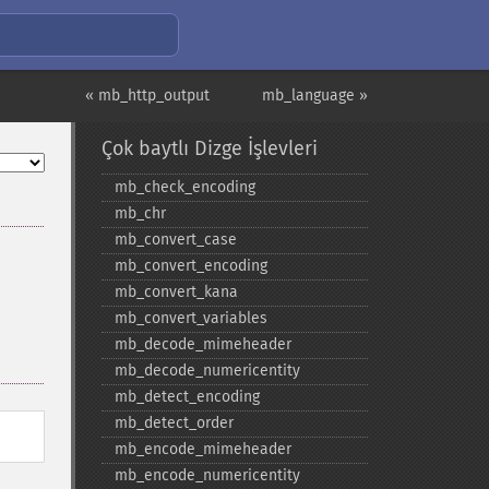
« mb_http_output
mb_language »
Çok baytlı Dizge İşlevleri
mb_​check_​encoding
mb_​chr
mb_​convert_​case
mb_​convert_​encoding
mb_​convert_​kana
mb_​convert_​variables
mb_​decode_​mimeheader
mb_​decode_​numericentity
mb_​detect_​encoding
mb_​detect_​order
mb_​encode_​mimeheader
mb_​encode_​numericentity