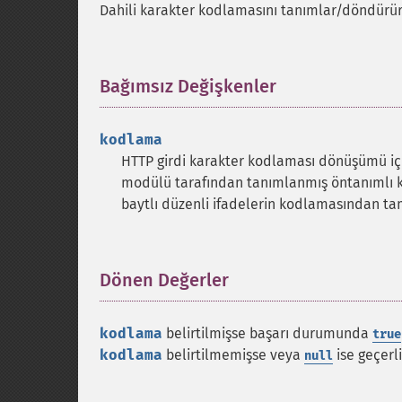
Dahili karakter kodlamasını tanımlar/döndürür
Bağımsız Değişkenler
¶
kodlama
HTTP girdi karakter kodlaması dönüşümü için
modülü tarafından tanımlanmış öntanımlı ka
baytlı düzenli ifadelerin kodlamasından ta
Dönen Değerler
¶
kodlama
belirtilmişse başarı durumunda
true
kodlama
belirtilmemişse veya
ise geçerl
null