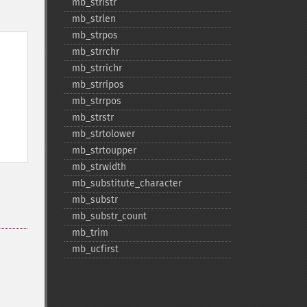
mb_​stristr
mb_​strlen
mb_​strpos
mb_​strrchr
mb_​strrichr
mb_​strripos
mb_​strrpos
mb_​strstr
mb_​strtolower
mb_​strtoupper
mb_​strwidth
mb_​substitute_​character
mb_​substr
mb_​substr_​count
mb_​trim
mb_​ucfirst