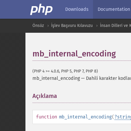
Downloads
Documentation
Önsöz
İşlev Başvuru Kılavuzu
İnsan Dilleri ve
mb_internal_encoding
(PHP 4 >= 4.0.6, PHP 5, PHP 7, PHP 8)
mb_internal_encoding
—
Dahili karakter kodl
Açıklama
¶
function
mb_internal_encoding
(
?
strin