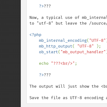
?>
???

Now, a typical use of mb_interna
to "utf-8" but leave the /source/
<?php

    mb_internal_encoding
(
"UTF-8"
mb_http_output
( 
"UTF-8" 
);

ob_start
(
"mb_output_handler"
    echo 
"???<br/>"
;

?>
???

The output will just show the <br
Save the file as UTF-8 encoding 