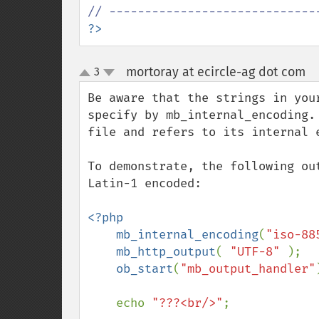
?>
mortoray at ecircle-ag dot com
3
¶
up
down
Be aware that the strings in you
specify by mb_internal_encoding.
file and refers to its internal 
To demonstrate, the following ou
Latin-1 encoded:

<?php

    mb_internal_encoding
(
"iso-88
mb_http_output
( 
"UTF-8" 
);

ob_start
(
"mb_output_handler"
    echo 
"???<br/>"
;
