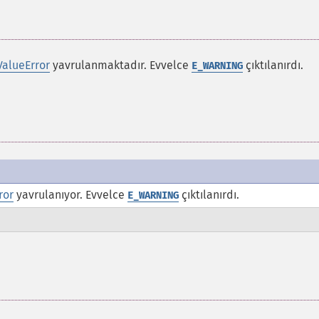
ValueError
yavrulanmaktadır. Evvelce
çıktılanırdı.
E_WARNING
ror
yavrulanıyor. Evvelce
çıktılanırdı.
E_WARNING