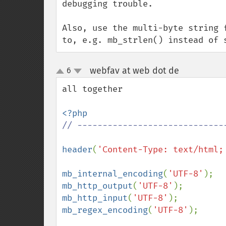
debugging trouble. 

Also, use the multi-byte string 
to, e.g. mb_strlen() instead of 
webfav at web dot de
6
¶
up
down
all together 

// ------------------------------
header
(
'Content-Type: text/html;
mb_internal_encoding
(
'UTF-8'
mb_http_output
(
'UTF-8'
mb_http_input
(
'UTF-8'
mb_regex_encoding
(
'UTF-8'
); 
