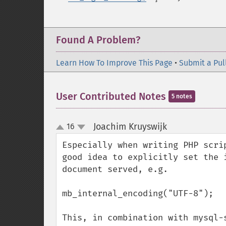
Found A Problem?
Learn How To Improve This Page
•
Submit a Pul
User Contributed Notes
5 notes
Joachim Kruyswijk
16
¶
up
down
Especially when writing PHP scri
good idea to explicitly set the 
document served, e.g.

mb_internal_encoding("UTF-8");

This, in combination with mysql-