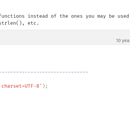
functions instead of the ones you may be used 
strlen(), etc.
10 yea
------------------------------ 

 charset=UTF-8'
);
