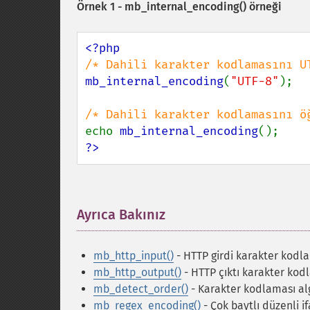
Örnek 1 -
mb_internal_encoding()
örneği
mb_internal_encoding
(
"UTF-8"
);

echo 
mb_internal_encoding
?>
Ayrıca Bakınız
¶
mb_http_input()
- HTTP girdi karakter kodla
mb_http_output()
- HTTP çıktı karakter ko
mb_detect_order()
- Karakter kodlaması al
mb_regex_encoding()
- Çok baytlı düzenli i