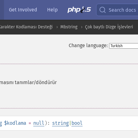
Get Involved
Help
Search docs
 Karakter Kodlaması Desteği
Mbstring
Çok baytlı Dizge İşlevleri
Change language:
amasını tanımlar/döndürür
g
$kodlama
=
null
):
string
|
bool