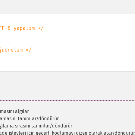
masını algılar
dlamasını tanımlar/döndürür
gılama sırasını tanımlar/döndürür
fade işlevleri için geçerli kodlamayı dizge olarak atar/döndürür