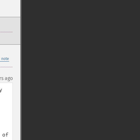
 note
rs ago
 
of 