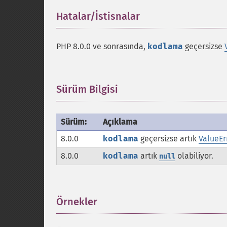
Hatalar/İstisnalar
¶
PHP 8.0.0 ve sonrasında,
kodlama
geçersizse
Sürüm Bilgisi
¶
Sürüm:
Açıklama
8.0.0
kodlama
geçersizse artık
ValueEr
8.0.0
kodlama
artık
olabiliyor.
null
Örnekler
¶