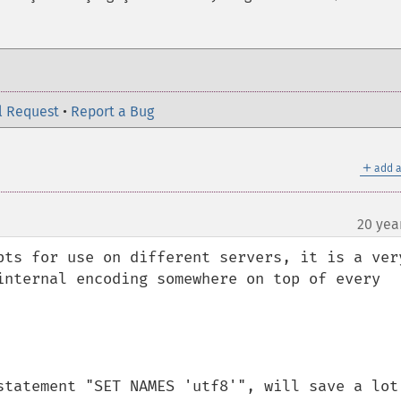
l Request
•
Report a Bug
＋
add a
20 yea
pts for use on different servers, it is a very
internal encoding somewhere on top of every 
statement "SET NAMES 'utf8'", will save a lot 