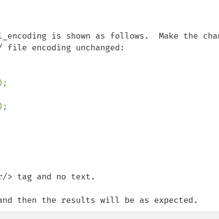
l_encoding is shown as follows.  Make the chan
 file encoding unchanged:

);

);

/> tag and no text.

and then the results will be as expected.