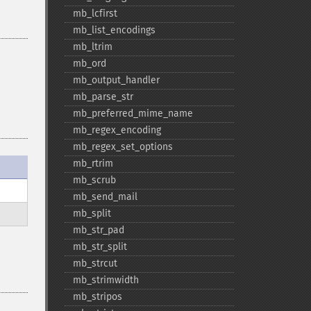
mb_​lcfirst
mb_​list_​encodings
mb_​ltrim
mb_​ord
mb_​output_​handler
mb_​parse_​str
mb_​preferred_​mime_​name
mb_​regex_​encoding
mb_​regex_​set_​options
mb_​rtrim
mb_​scrub
mb_​send_​mail
mb_​split
mb_​str_​pad
mb_​str_​split
mb_​strcut
mb_​strimwidth
mb_​stripos