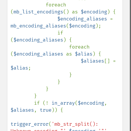
            foreach 
(
mb_list_encodings
() as 
$encoding
) {

$encoding_aliases 
= 
mb_encoding_aliases
(
$encoding
);

                if 
(
$encoding_aliases
) {

                    foreach 
(
$encoding_aliases 
as 
$alias
) {

$aliases
[] = 
$alias
;

                    }

                }

            }

        }

        if (! 
in_array
(
$encoding
, 
$aliases
, 
true
)) {

trigger_error
(
'mb_str_split(): 