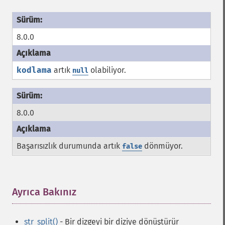
8.0.0
kodlama
artık
olabiliyor.
null
8.0.0
Başarısızlık durumunda artık
dönmüyor.
false
Ayrıca Bakınız
¶
str_split()
- Bir dizgeyi bir diziye dönüştürür