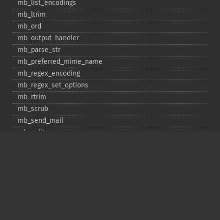
mb_​list_​encodings
mb_​ltrim
mb_​ord
mb_​output_​handler
mb_​parse_​str
mb_​preferred_​mime_​name
mb_​regex_​encoding
mb_​regex_​set_​options
mb_​rtrim
mb_​scrub
mb_​send_​mail
mb_​split
mb_​str_​pad
mb_​str_​split
mb_​strcut
mb_​strimwidth
mb_​stripos
mb_​stristr
mb_​strlen