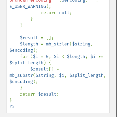
Unknown encoding "'
.
$encoding
.
'"'
, 
E_USER_WARNING
);

            return 
null
;

        }

    }

$result 
= [];

$length 
= 
mb_strlen
(
$string
, 
$encoding
);

    for (
$i 
= 
0
; 
$i 
< 
$length
; 
$i 
+= 
$split_length
) {

$result
[] = 
mb_substr
(
$string
, 
$i
, 
$split_length
, 
$encoding
);

    }

    return 
$result
;

?>