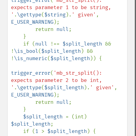
trigger_error
(
'mb_str_split(): 
expects parameter 1 to be string, 
'
.
\gettype
(
$string
).
' given'
, 
E_USER_WARNING
);

        return 
null
;

    }

    if (
null 
!== 
$split_length 
&& 
!
\is_bool
(
$split_length
) && 
!
\is_numeric
(
$split_length
)) {

trigger_error
(
'mb_str_split(): 
expects parameter 2 to be int, 
'
.
\gettype
(
$split_length
).
' given'
, 
E_USER_WARNING
);

        return 
null
;

    }

$split_length 
= (int) 
$split_length
;

    if (
1 
> 
$split_length
) {
