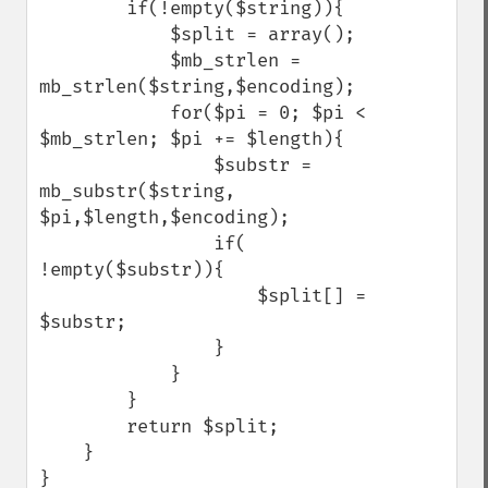
        if(!empty($string)){ 

            $split = array();

            $mb_strlen = 
mb_strlen($string,$encoding);

            for($pi = 0; $pi < 
$mb_strlen; $pi += $length){

                $substr = 
mb_substr($string, 
$pi,$length,$encoding);

                if( 
!empty($substr)){ 

                    $split[] = 
$substr;

                }

            }

        }

        return $split;

    }

}