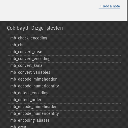
＋
add a note
Çok baytlı Dizge İşlevleri
mb_​check_​encoding
mb_​chr
mb_​convert_​case
mb_​convert_​encoding
mb_​convert_​kana
mb_​convert_​variables
mb_​decode_​mimeheader
mb_​decode_​numericentity
mb_​detect_​encoding
mb_​detect_​order
mb_​encode_​mimeheader
mb_​encode_​numericentity
mb_​encoding_​aliases
mb_​ereg