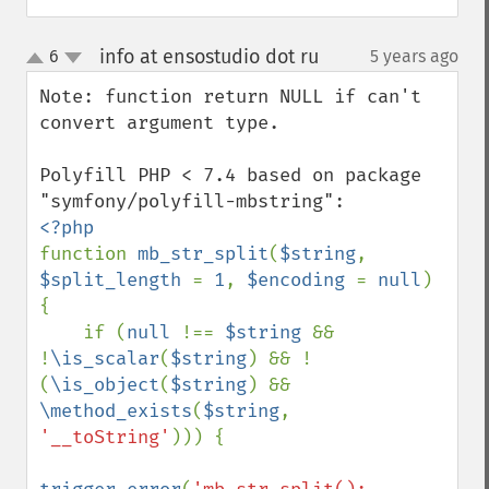
info at ensostudio dot ru
6
5 years ago
¶
up
down
Note: function return NULL if can't 
convert argument type.

Polyfill PHP < 7.4 based on package 
function 
mb_str_split
(
$string
, 
$split_length 
= 
1
, 
$encoding 
= 
null
)

{

    if (
null 
!== 
$string 
&& 
!
\is_scalar
(
$string
) && !
(
\is_object
(
$string
) && 
\method_exists
(
$string
, 
'__toString'
))) {
