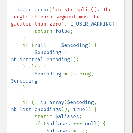
trigger_error
(
'mb_str_split(): The 
length of each segment must be 
greater than zero'
, 
E_USER_WARNING
);

        return 
false
;

    }

    if (
null 
=== 
$encoding
) {

$encoding 
= 
mb_internal_encoding
();

    } else {

$encoding 
= (string) 
$encoding
;

    }

    if (! 
in_array
(
$encoding
, 
mb_list_encodings
(), 
true
)) {

        static 
$aliases
;

        if (
$aliases 
=== 
null
) {

$aliases 
= [];
