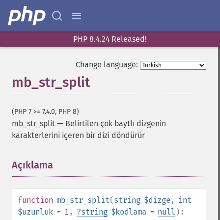
PHP 8.4.24 Released!
Change language:
mb_str_split
(PHP 7 >= 7.4.0, PHP 8)
mb_str_split
—
Belirtilen çok baytlı dizgenin
karakterlerini içeren bir dizi döndürür
Açıklama
¶
function
mb_str_split
(
string
$dizge
,
int
$uzunluk
= 1
,
?
string
$kodlama
=
null
):