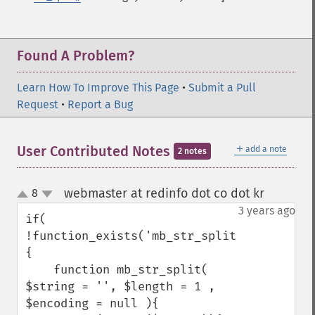
Found A Problem?
Learn How To Improve This Page
•
Submit a Pull
Request
•
Report a Bug
＋
User Contributed Notes
add a note
2 notes
webmaster at redinfo dot co dot kr
8
¶
up
down
3 years ago
if( 
!function_exists('mb_str_split'))
{

    function mb_str_split(  
$string = '', $length = 1 , 
$encoding = null ){
