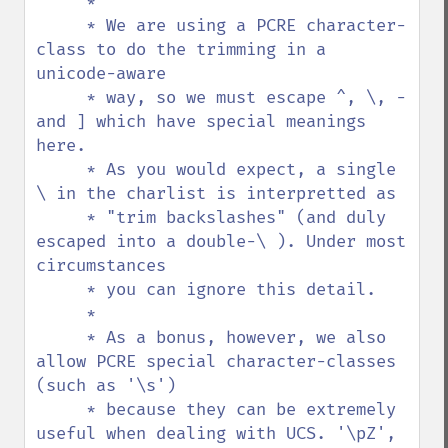
     *

     * We are using a PCRE character-
class to do the trimming in a 
unicode-aware

     * way, so we must escape ^, \, - 
and ] which have special meanings 
here.

     * As you would expect, a single 
\ in the charlist is interpretted as

     * "trim backslashes" (and duly 
escaped into a double-\ ). Under most 
circumstances

     * you can ignore this detail.

     *

     * As a bonus, however, we also 
allow PCRE special character-classes 
(such as '\s')

     * because they can be extremely 
useful when dealing with UCS. '\pZ', 