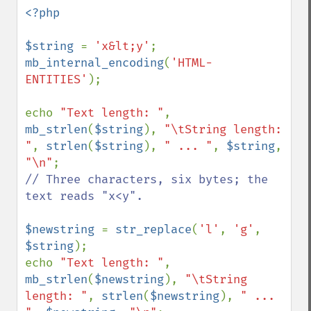
<?php

$string 
= 
'x&lt;y'
mb_internal_encoding
(
'HTML-
ENTITIES'
);

echo 
"Text length: "
, 
mb_strlen
(
$string
), 
"\tString length: 
"
, 
strlen
(
$string
), 
" ... "
, 
$string
, 
"\n"
// Three characters, six bytes; the 
text reads "x<y".

$newstring 
= 
str_replace
(
'l'
, 
'g'
, 
$string
);

echo 
"Text length: "
, 
mb_strlen
(
$newstring
), 
"\tString 
length: "
, 
strlen
(
$newstring
), 
" ... 