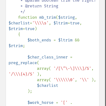
     * @param boolean trim the right?

     * @return String

     */

function 
mb_trim
(
$string
, 
$charlist
=
'\\\\s'
, 
$ltrim
=
true
, 
$rtrim
=
true
)

    {

$both_ends 
= 
$ltrim 
&& 
$rtrim
;

$char_class_inner 
= 
preg_replace
(

            array( 
'/[\^\-\]\\\]/S'
, 
'/\\\{4}/S' 
),

            array( 
'\\\\\\0'
, 
'\\' 
),

$charlist

);

$work_horse 
= 
'[' 
. 