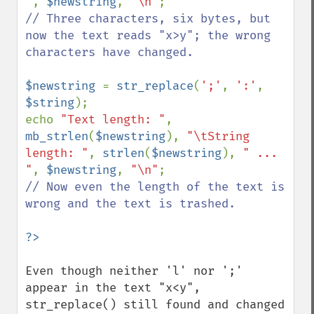
"
, 
$newstring
, 
"\n"
// Three characters, six bytes, but 
now the text reads "x>y"; the wrong 
characters have changed.

$newstring 
= 
str_replace
(
';'
, 
':'
, 
$string
);

echo 
"Text length: "
, 
mb_strlen
(
$newstring
), 
"\tString 
length: "
, 
strlen
(
$newstring
), 
" ... 
"
, 
$newstring
, 
"\n"
// Now even the length of the text is 
wrong and the text is trashed.

Even though neither 'l' nor ';' 
appear in the text "x<y", 
str_replace() still found and changed 