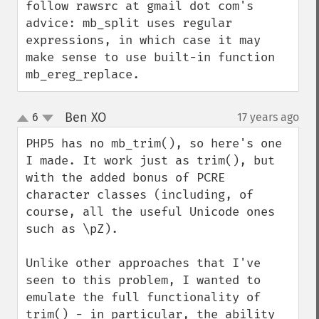
follow rawsrc at gmail dot com's 
advice: mb_split uses regular 
expressions, in which case it may 
make sense to use built-in function 
mb_ereg_replace.
Ben XO
6
17 years ago
¶
up
down
PHP5 has no mb_trim(), so here's one 
I made. It work just as trim(), but 
with the added bonus of PCRE 
character classes (including, of 
course, all the useful Unicode ones 
such as \pZ).

Unlike other approaches that I've 
seen to this problem, I wanted to 
emulate the full functionality of 
trim() - in particular, the ability 