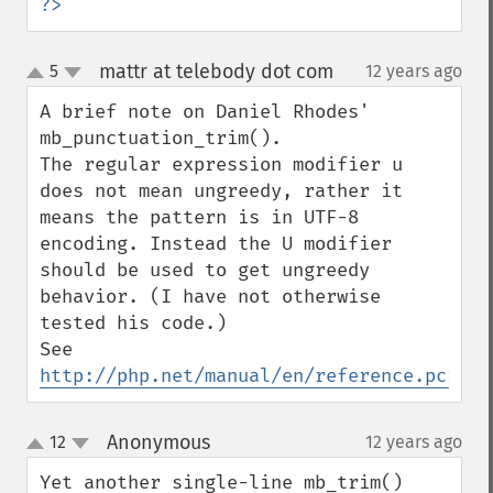
?>
mattr at telebody dot com
5
12 years ago
¶
up
down
A brief note on Daniel Rhodes' 
mb_punctuation_trim().

The regular expression modifier u 
does not mean ungreedy, rather it 
means the pattern is in UTF-8 
encoding. Instead the U modifier 
should be used to get ungreedy 
behavior. (I have not otherwise 
tested his code.)

See 
http://php.net/manual/en/reference.pcre.p
Anonymous
12
12 years ago
¶
up
down
Yet another single-line mb_trim() 