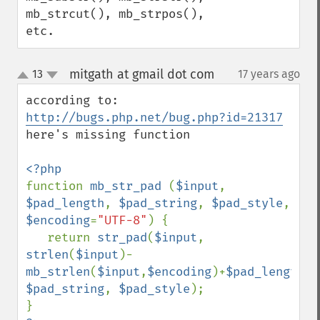
mb_strcut(), mb_strpos(), 
etc.
mitgath at gmail dot com
13
17 years ago
¶
up
down
http://bugs.php.net/bug.php?id=21317
here's missing function

function 
mb_str_pad 
(
$input
, 
$pad_length
, 
$pad_string
, 
$pad_style
, 
$encoding
=
"UTF-8"
) {

   return 
str_pad
(
$input
strlen
(
$input
)-
mb_strlen
(
$input
,
$encoding
)+
$pad_length
, 
$pad_string
, 
$pad_style
);
