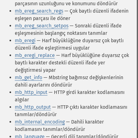
parçasının uzunluğunu ve konumunu döndürür
mb_ereg_search_regs
— Çok baytlı düzenli ifadenin
eşleşen parçası ile döner
mb_ereg_search_setpos
— Sonraki düzenli ifade
eşleşmesinin başlangıç noktasını tanımlar
mb_eregi
— Harf büyüklüğüne duyarsız çok baytlı
düzenli ifade eşleştirmesi uygular
mb_eregi_replace
— Harf büyüklüğüne duyarsız çok
baytlı karakter destekli düzenli ifade yer
değiştirmesi yapar
mb_get_info
— Mbstring bağımsız değişkenlerinin
dahili ayarlarını döndürür
mb_http_input
— HTTP girdi karakter kodlamasını
algılar
mb_http_output
— HTTP çıktı karakter kodlamasını
tanımlar/döndürür
mb_internal_encoding
— Dahili karakter
kodlamasını tanımlar/döndürür
mb_language
— Geçerli dili tanımlar/döndürür