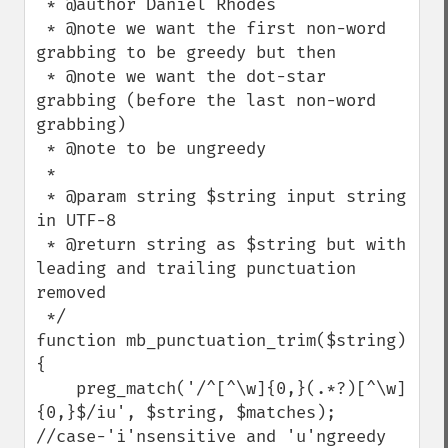
 * @author Daniel Rhodes

 * @note we want the first non-word 
grabbing to be greedy but then

 * @note we want the dot-star 
grabbing (before the last non-word 
grabbing)

 * @note to be ungreedy

 * 

 * @param string $string input string 
in UTF-8

 * @return string as $string but with 
leading and trailing punctuation 
removed

 */

function mb_punctuation_trim($string)

{

    preg_match('/^[^\w]{0,}(.*?)[^\w]
{0,}$/iu', $string, $matches); 
//case-'i'nsensitive and 'u'ngreedy
