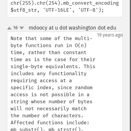
chr(255).chr(254).mb_convert_encoding( 
$utf8_str, 'UTF-16LE', 'UTF-8');
mdoocy at u dot washington dot edu
16
¶
up
down
19 years ago
Note that some of the multi-
byte functions run in O(n) 
time, rather than constant 
time as is the case for their 
single-byte equivalents. This 
includes any functionality 
requiring access at a 
specific index, since random 
access is not possible in a 
string whose number of bytes 
will not necessarily match 
the number of characters. 
Affected functions include: 
mb_substr(), mb_strstr(), 