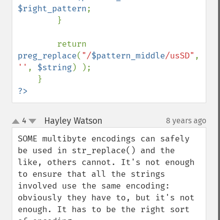
$right_pattern
;

        }

        return 
preg_replace
(
"/
$pattern_middle
/usSD"
, 
''
, 
$string
) );

?>
Hayley Watson
4
8 years ago
¶
up
down
SOME multibyte encodings can safely 
be used in str_replace() and the 
like, others cannot. It's not enough 
to ensure that all the strings 
involved use the same encoding: 
obviously they have to, but it's not 
enough. It has to be the right sort 