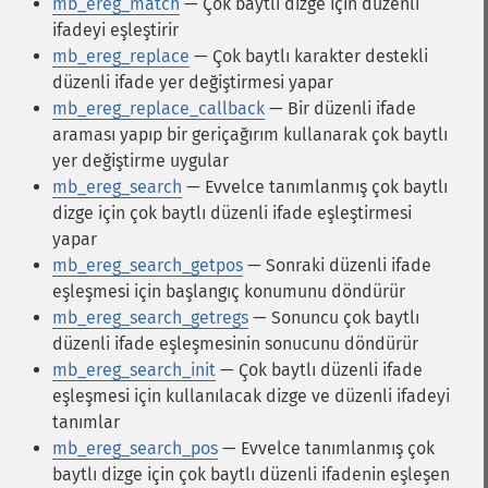
mb_ereg_match
— Çok baytlı dizge için düzenli
ifadeyi eşleştirir
mb_ereg_replace
— Çok baytlı karakter destekli
düzenli ifade yer değiştirmesi yapar
mb_ereg_replace_callback
— Bir düzenli ifade
araması yapıp bir geriçağırım kullanarak çok baytlı
yer değiştirme uygular
mb_ereg_search
— Evvelce tanımlanmış çok baytlı
dizge için çok baytlı düzenli ifade eşleştirmesi
yapar
mb_ereg_search_getpos
— Sonraki düzenli ifade
eşleşmesi için başlangıç konumunu döndürür
mb_ereg_search_getregs
— Sonuncu çok baytlı
düzenli ifade eşleşmesinin sonucunu döndürür
mb_ereg_search_init
— Çok baytlı düzenli ifade
eşleşmesi için kullanılacak dizge ve düzenli ifadeyi
tanımlar
mb_ereg_search_pos
— Evvelce tanımlanmış çok
baytlı dizge için çok baytlı düzenli ifadenin eşleşen