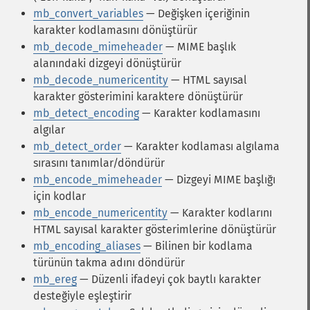
mb_convert_variables
— Değişken içeriğinin
karakter kodlamasını dönüştürür
mb_decode_mimeheader
— MIME başlık
alanındaki dizgeyi dönüştürür
mb_decode_numericentity
— HTML sayısal
karakter gösterimini karaktere dönüştürür
mb_detect_encoding
— Karakter kodlamasını
algılar
mb_detect_order
— Karakter kodlaması algılama
sırasını tanımlar/döndürür
mb_encode_mimeheader
— Dizgeyi MIME başlığı
için kodlar
mb_encode_numericentity
— Karakter kodlarını
HTML sayısal karakter gösterimlerine dönüştürür
mb_encoding_aliases
— Bilinen bir kodlama
türünün takma adını döndürür
mb_ereg
— Düzenli ifadeyi çok baytlı karakter
desteğiyle eşleştirir