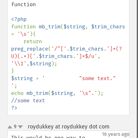
function

function 
mb_trim
(
$string
, 
$trim_chars 
= 
'\s'
){

    return 
preg_replace
(
'/^['
.
$trim_chars
.
']*(?
U)(.*)['
.
$trim_chars
.
']*$/u'
, 
'\\1'
,
$string
);

$string 
= 
'           "some text."      
'
;

echo 
mb_trim
(
$string
, 
'\s".'
?>
roydukkey at roydukkey dot com
9
¶
up
down
16 years ago
This would be one way to 