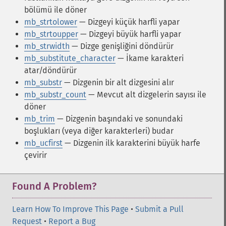
bölümü ile döner
mb_strtolower
— Dizgeyi küçük harfli yapar
mb_strtoupper
— Dizgeyi büyük harfli yapar
mb_strwidth
— Dizge genişliğini döndürür
mb_substitute_character
— İkame karakteri
atar/döndürür
mb_substr
— Dizgenin bir alt dizgesini alır
mb_substr_count
— Mevcut alt dizgelerin sayısı ile
döner
mb_trim
— Dizgenin başındaki ve sonundaki
boşlukları (veya diğer karakterleri) budar
mb_ucfirst
— Dizgenin ilk karakterini büyük harfe
çevirir
Found A Problem?
Learn How To Improve This Page
•
Submit a Pull
Request
•
Report a Bug