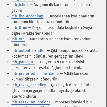
mb_lcfirst
— Dizgenin ilk karakterini küçük harfe
çevirir
mb_list_encodings
— Desteklenen kodlamaların
tamamını bir dizi olarak döndürür
mb_ltrim
— Dizgenin başındaki boşlukları (veya
diğer karakterleri) budar
mb_ord
— Karakterin Unicode karakter kodunu
döndürür
mb_output_handler
— Çıktı tamporundaki karakter
kodlamasını dönüştüren geriçağırım işlevi
mb_parse_str
— GET/POST/COOKIE verisini
çözümler ve küresel değişkenleri tanımlar
mb_preferred_mime_name
— MIME karakter
kümesi dizgesini döndürür
mb_regex_encoding
— Çok baytlı düzenli ifade
işlevleri için geçerli kodlamayı dizge olarak
atar/döndürür
mb_regex_set_options
— mbregex işlevleri için