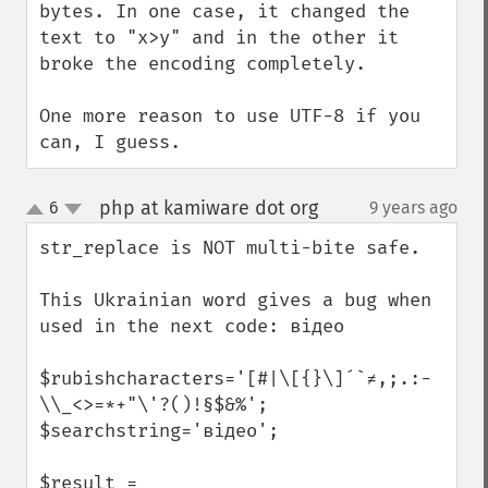
bytes. In one case, it changed the 
text to "x>y" and in the other it 
broke the encoding completely.

One more reason to use UTF-8 if you 
can, I guess.
php at kamiware dot org
6
9 years ago
¶
up
down
str_replace is NOT multi-bite safe.

This Ukrainian word gives a bug when 
used in the next code: відео

$rubishcharacters='[#|\[{}\]´`≠,;.:-
\\_<>=*+"\'?()!§$&%';

$searchstring='відео';

$result = 