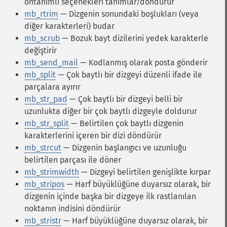
öntanımlı seçenekleri tanımlar/döndürür
mb_rtrim
— Dizgenin sonundaki boşlukları (veya
diğer karakterleri) budar
mb_scrub
— Bozuk bayt dizilerini yedek karakterle
değiştirir
mb_send_mail
— Kodlanmış olarak posta gönderir
mb_split
— Çok baytlı bir dizgeyi düzenli ifade ile
parçalara ayırır
mb_str_pad
— Çok baytlı bir dizgeyi belli bir
uzunlukta diğer bir çok baytlı dizgeyle doldurur
mb_str_split
— Belirtilen çok baytlı dizgenin
karakterlerini içeren bir dizi döndürür
mb_strcut
— Dizgenin başlangıcı ve uzunluğu
belirtilen parçası ile döner
mb_strimwidth
— Dizgeyi belirtilen genişlikte kırpar
mb_stripos
— Harf büyüklüğüne duyarsız olarak, bir
dizgenin içinde başka bir dizgeye ilk rastlanılan
noktanın indisini döndürür
mb_stristr
— Harf büyüklüğüne duyarsız olarak, bir