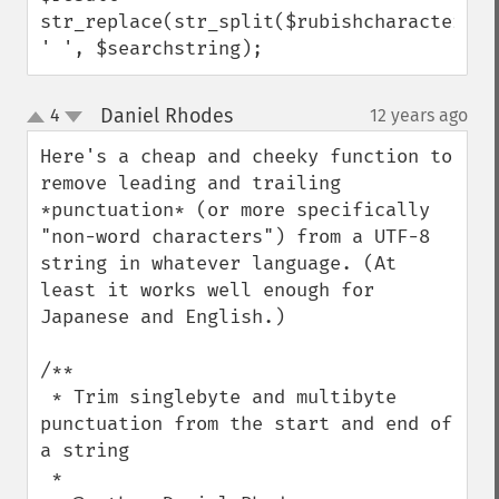
str_replace(str_split($rubishcharacters), 
' ', $searchstring);
Daniel Rhodes
4
12 years ago
¶
up
down
Here's a cheap and cheeky function to 
remove leading and trailing 
*punctuation* (or more specifically 
"non-word characters") from a UTF-8 
string in whatever language. (At 
least it works well enough for 
Japanese and English.)

/**

 * Trim singlebyte and multibyte 
punctuation from the start and end of 
a string

 * 
