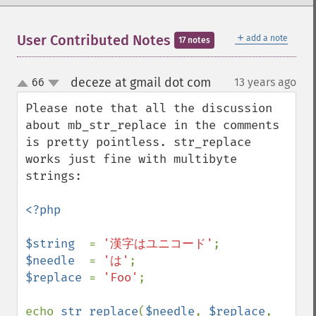
＋
User Contributed Notes
add a note
17 notes
deceze at gmail dot com
66
13 years ago
¶
up
down
Please note that all the discussion 
about mb_str_replace in the comments 
is pretty pointless. str_replace 
works just fine with multibyte 
strings:

<?php

$string  
= 
'漢字はユニコード'
$needle  
= 
'は'
$replace 
= 
'Foo'
;

echo 
str_replace
(
$needle
, 
$replace
, 