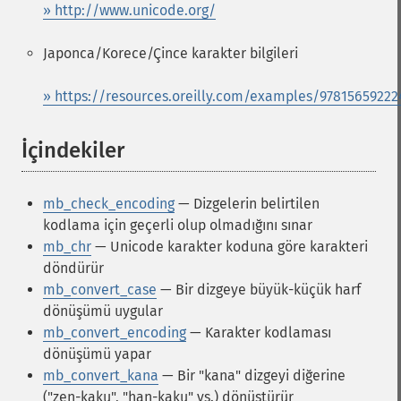
» http://www.unicode.org/
Japonca/Korece/Çince karakter bilgileri
» https://resources.oreilly.com/examples/97815659222
İçindekiler
¶
mb_check_encoding
— Dizgelerin belirtilen
kodlama için geçerli olup olmadığını sınar
mb_chr
— Unicode karakter koduna göre karakteri
döndürür
mb_convert_case
— Bir dizgeye büyük-küçük harf
dönüşümü uygular
mb_convert_encoding
— Karakter kodlaması
dönüşümü yapar
mb_convert_kana
— Bir "kana" dizgeyi diğerine
("zen-kaku", "han-kaku" vs.) dönüştürür