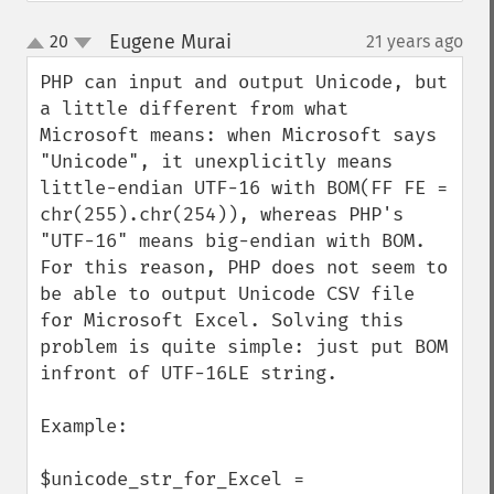
Eugene Murai
20
21 years ago
¶
up
down
PHP can input and output Unicode, but 
a little different from what 
Microsoft means: when Microsoft says 
"Unicode", it unexplicitly means 
little-endian UTF-16 with BOM(FF FE = 
chr(255).chr(254)), whereas PHP's 
"UTF-16" means big-endian with BOM. 
For this reason, PHP does not seem to 
be able to output Unicode CSV file 
for Microsoft Excel. Solving this 
problem is quite simple: just put BOM 
infront of UTF-16LE string.

Example:

$unicode_str_for_Excel = 