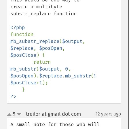
create a multibyte 
substr_replace function

function 
mb_substr_replace
(
$output
, 
$replace
, 
$posOpen
, 
$posClose
) {

        return 
mb_substr
(
$output
, 
0
, 
$posOpen
).
$replace
.
mb_substr
(
$output
, 
$posClose
+
1
);

?>
treilor at gmail dot com
5
12 years ago
¶
up
down
A small note for those who will 