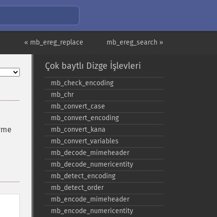
« mb_ereg_replace
mb_ereg_search »
Çok baytlı Dizge İşlevleri
mb_​check_​encoding
mb_​chr
mb_​convert_​case
mb_​convert_​encoding
irme
mb_​convert_​kana
mb_​convert_​variables
mb_​decode_​mimeheader
mb_​decode_​numericentity
mb_​detect_​encoding
mb_​detect_​order
mb_​encode_​mimeheader
mb_​encode_​numericentity