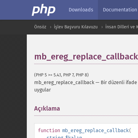
Downloads
Documentation
Önsöz
İşlev Başvuru Kılavuzu
İnsan Dilleri ve
mb_ereg_replace_callback
(PHP 5 >= 5.4.1, PHP 7, PHP 8)
mb_ereg_replace_callback
—
Bir düzenli ifade
uygular
Açıklama
¶
function
mb_ereg_replace_callback
(
string
$kalıp
,