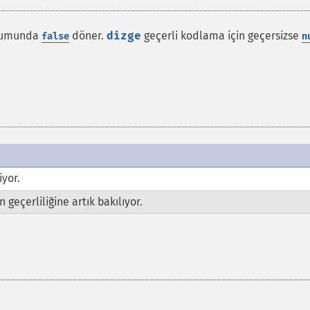
urumunda
döner.
dizge
geçerli kodlama için geçersizse
false
n
iyor.
in geçerliliğine artık bakılıyor.