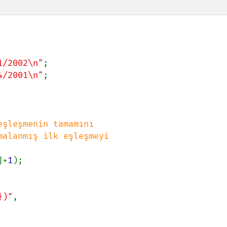
1/2002\n"
4/2001\n"
şleşmenin tamamını

]+
1
);

})"
,
