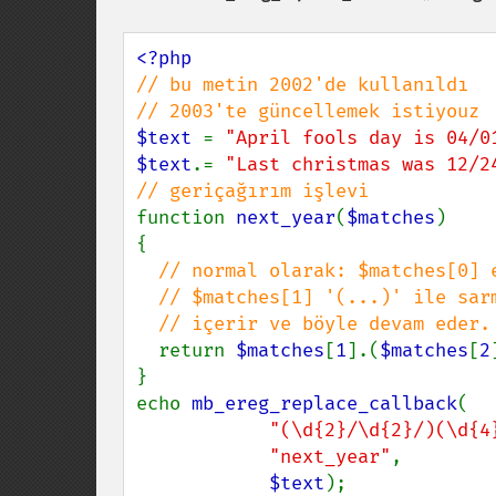
// bu metin 2002'de kullanıldı

$text 
= 
"April fools day is 04/0
$text
.= 
"Last christmas was 12/2
function 
next_year
(
$matches
)

{

// normal olarak: $matches[0] e
  // $matches[1] '(...)' ile sarmalanmış ilk eşleşmeyi

  // içerir ve böyle devam eder.

return 
$matches
[
1
].(
$matches
[
2
}

echo 
mb_ereg_replace_callback
(

"(\d{2}/\d{2}/)(\d{4
"next_year"
,

$text
);
