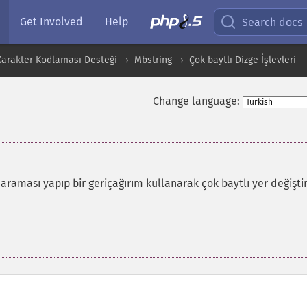
Get Involved
Help
Search docs
 Karakter Kodlaması Desteği
Mbstring
Çok baytlı Dizge İşlevleri
Change language:
 araması yapıp bir geriçağırım kullanarak çok baytlı yer değişt