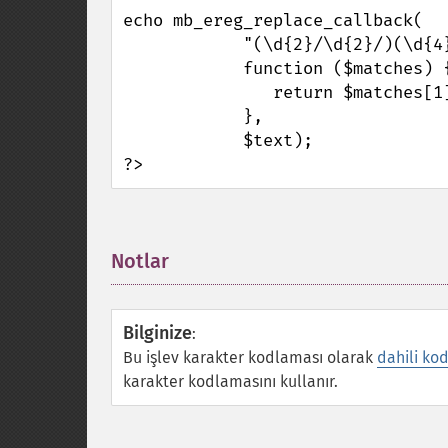
echo mb_ereg_replace_callback(

            "(\d{2}/\d{2}/)(\d{4})",

            function ($matches) {

               return $matches[1].($matches[2]+1);

            },

            $text);

?>
Notlar
¶
Bilginize
:
Bu işlev karakter kodlaması olarak
dahili ko
karakter kodlamasını kullanır.