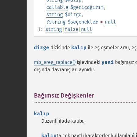
callable
$geriçağırım
,
string
$dizge
,
?
string
$seçenekler
=
null
):
string
|
false
|
null
dizge
dizisinde
kalıp
ile eşleşmeler arar, e
mb_ereg_replace()
işlevindeki
yeni
bağımsız d
dışında davranışları aynıdır.
Bağımsız Değişkenler
¶
kalıp
Düzenli ifade kalıbı.
kalıp
ta çok baytlı karakterler kullanılabili