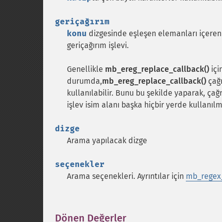
geriçağırım
konu
dizgesinde eşleşen elemanları içeren b
geriçağırım işlevi.
Genellikle
mb_ereg_replace_callback()
içi
durumda,
mb_ereg_replace_callback()
çağr
kullanılabilir. Bunu bu şekilde yaparak, çağr
işlev isim alanı başka hiçbir yerde kullanılm
dizge
Arama yapılacak dizge
seçenekler
Arama seçenekleri. Ayrıntılar için
mb_regex_
Dönen Değerler
¶