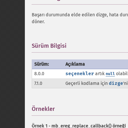
Başarı durumunda elde edilen dizge, hata d
döner.
Sürüm Bilgisi
¶
Sürüm:
Açıklama
8.0.0
seçenekler
artık
olabil
null
7.1.0
Geçerli kodlama için
dizge
'n
Örnekler
¶
Örnek 1 -
mb_ereg_replace_callback()
örneği