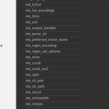
mb_​lcfirst
mb_​list_​encodings
mb_​ltrim
mb_​ord
mb_​output_​handler
mb_​parse_​str
mb_​preferred_​mime_​name
ve
mb_​regex_​encoding
mb_​regex_​set_​options
mb_​rtrim
mb_​scrub
mb_​send_​mail
mb_​split
mb_​str_​pad
mb_​str_​split
mb_​strcut
mb_​strimwidth
mb_​stripos