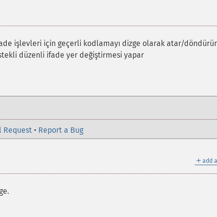
fade işlevleri için geçerli kodlamayı dizge olarak atar/döndürür
tekli düzenli ifade yer değiştirmesi yapar
l Request
•
Report a Bug
＋
add a
ge.