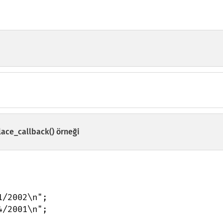
ace_callback()
örneği
/2002\n";

/2001\n";
