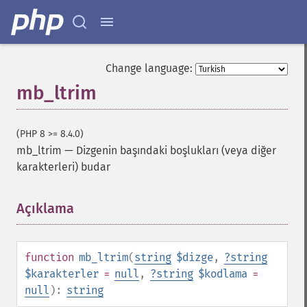
Change language:
mb_ltrim
(PHP 8 >= 8.4.0)
mb_ltrim
—
Dizgenin başındaki boşlukları (veya diğer
karakterleri) budar
Açıklama
¶
function
mb_ltrim
(
string
$dizge
,
?
string
$karakterler
=
null
,
?
string
$kodlama
=
null
):
string