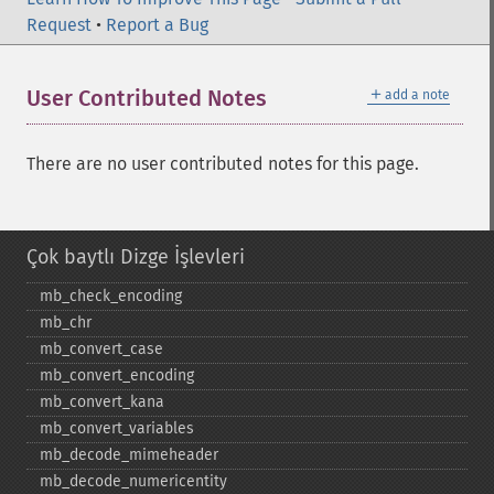
Request
•
Report a Bug
＋
User Contributed Notes
add a note
There are no user contributed notes for this page.
Çok baytlı Dizge İşlevleri
mb_​check_​encoding
mb_​chr
mb_​convert_​case
mb_​convert_​encoding
mb_​convert_​kana
mb_​convert_​variables
mb_​decode_​mimeheader
mb_​decode_​numericentity