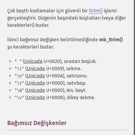
Çok baytlı kodlamalar için güvenli bir
ltrim()
işlemi
gerçekleştirir. Dizgenin başındaki boşlukları (veya diğer
karakterleri) budar.
İkinci bağımsız değişken belirtilmediğinde
mb_ltrim()
şu karakterleri budar:
(
Unicode
U+0020), sıradan boşluk.
" "
(
Unicode
U+0009), sekme.
"\t"
(
Unicode
U+000A), satırsonu.
"\n"
(
Unicode
U+000D), satırbaşı.
"\r"
(
Unicode
U+0000),
-bayt.
"\0"
NUL
(
Unicode
U+000B), dikey sekme.
"\v"
Bağımsız Değişkenler
¶