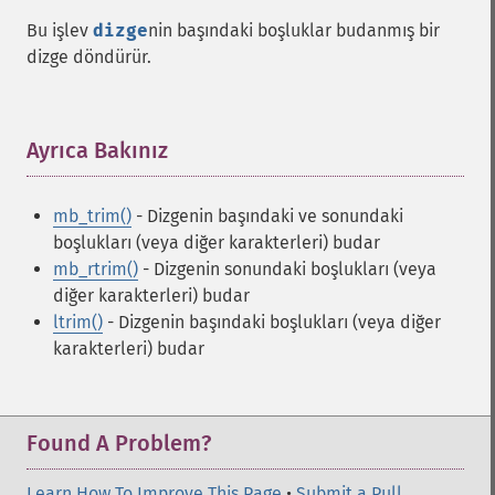
Bu işlev
dizge
nin başındaki boşluklar budanmış bir
dizge döndürür.
Ayrıca Bakınız
¶
mb_trim()
- Dizgenin başındaki ve sonundaki
boşlukları (veya diğer karakterleri) budar
mb_rtrim()
- Dizgenin sonundaki boşlukları (veya
diğer karakterleri) budar
ltrim()
- Dizgenin başındaki boşlukları (veya diğer
karakterleri) budar
Found A Problem?
Learn How To Improve This Page
•
Submit a Pull