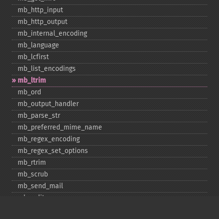
mb_​http_​input
mb_​http_​output
mb_​internal_​encoding
mb_​language
mb_​lcfirst
mb_​list_​encodings
mb_​ltrim
mb_​ord
mb_​output_​handler
mb_​parse_​str
mb_​preferred_​mime_​name
mb_​regex_​encoding
mb_​regex_​set_​options
mb_​rtrim
mb_​scrub
mb_​send_​mail
mb_​split
mb_​str_​pad