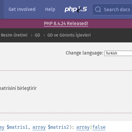
Get Involved
Help
Search docs
PHP 8.4.24 Released!
 Resim Üretimi
GD
GD ve Görüntü İşlevleri
Change language:
trisini birleştirir
ay
$matris1
,
array
$matris2
):
array
|
false