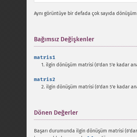
Aynı görüntüye bir defada çok sayıda dönüşüm u
Bağımsız Değişkenler
¶
matris1
1. ilgin dönüşüm matrisi (
'dan
'e kadar ana
0
5
matris2
2. ilgin dönüşüm matrisi (
'dan
'e kadar ana
0
5
Dönen Değerler
¶
Başarı durumunda ilgin dönüşüm matrisi (
'da
0