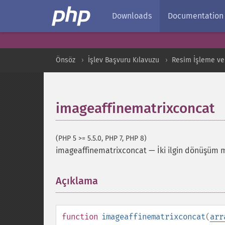
Downloads
Documentation
Önsöz
İşlev Başvuru Kılavuzu
Resim İşleme ve
imageaffinematrixconcat
(PHP 5 >= 5.5.0, PHP 7, PHP 8)
imageaffinematrixconcat
—
İki ilgin dönüşüm ma
Açıklama
¶
function
imageaffinematrixconcat
(
arr