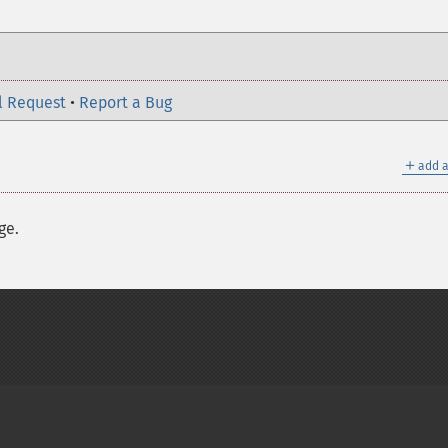
l Request
•
Report a Bug
＋
add a
ge.