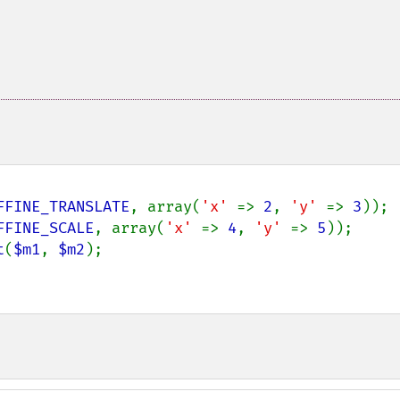
FFINE_TRANSLATE
, array(
'x' 
=> 
2
, 
'y' 
=> 
3
FFINE_SCALE
, array(
'x' 
=> 
4
, 
'y' 
=> 
5
t
(
$m1
, 
$m2