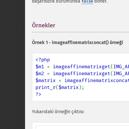
başarısızlık durumunda
döner.
false
Örnekler
¶
Örnek 1 -
imageaffinematrixconcat()
örneği
<?php

$m1 
= 
imageaffinematrixget
(
IMG_A
$m2 
= 
imageaffinematrixget
(
IMG_A
$matrix 
= 
imageaffinematrixconca
print_r
(
$matrix
?>
Yukarıdaki örneğin çıktısı: