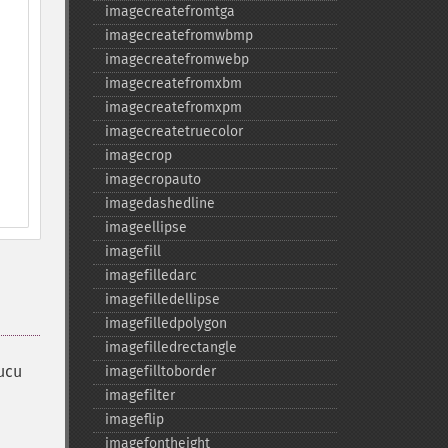
imagecreatefromtga
imagecreatefromwbmp
imagecreatefromwebp
imagecreatefromxbm
imagecreatefromxpm
imagecreatetruecolor
imagecrop
imagecropauto
imagedashedline
imageellipse
imagefill
imagefilledarc
imagefilledellipse
imagefilledpolygon
imagefilledrectangle
nucu
imagefilltoborder
imagefilter
imageflip
imagefontheight