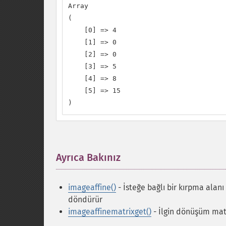
Array

(

    [0] => 4

    [1] => 0

    [2] => 0

    [3] => 5

    [4] => 8

    [5] => 15

)
Ayrıca Bakınız
¶
imageaffine()
- İsteğe bağlı bir kırpma alan
döndürür
imageaffinematrixget()
- İlgin dönüşüm mat