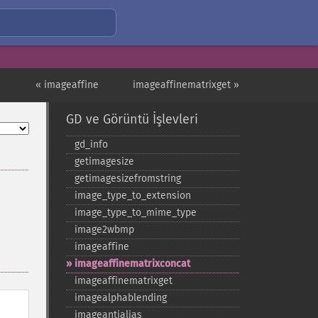
« imageaffine
imageaffinematrixget »
GD ve Görüntü İşlevleri
gd_​info
getimagesize
getimagesizefromstring
image_​type_​to_​extension
image_​type_​to_​mime_​type
image2wbmp
imageaffine
imageaffinematrixconcat
imageaffinematrixget
imagealphablending
imageantialias