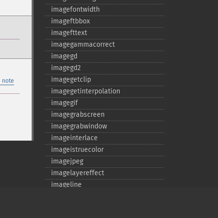
imagefontwidth
imageftbbox
imagefttext
imagegammacorrect
imagegd
imagegd2
imagegetclip
 note
imagegetinterpolation
imagegif
imagegrabscreen
imagegrabwindow
imageinterlace
imageistruecolor
imagejpeg
imagelayereffect
imageline
imageloadfont
imageopenpolygon