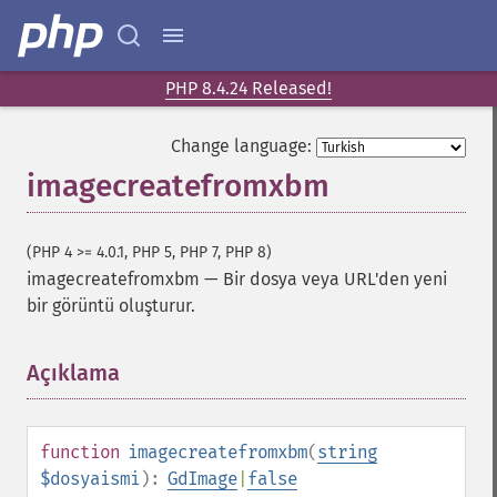
PHP 8.4.24 Released!
Change language:
imagecreatefromxbm
(PHP 4 >= 4.0.1, PHP 5, PHP 7, PHP 8)
imagecreatefromxbm
—
Bir dosya veya URL'den yeni
bir görüntü oluşturur.
Açıklama
¶
function
imagecreatefromxbm
(
string
$dosyaismi
):
GdImage
|
false