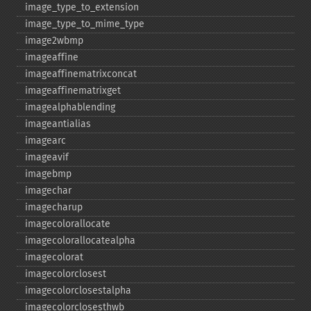
image_​type_​to_​extension
image_​type_​to_​mime_​type
image2wbmp
imageaffine
imageaffinematrixconcat
imageaffinematrixget
imagealphablending
imageantialias
imagearc
imageavif
imagebmp
imagechar
imagecharup
imagecolorallocate
imagecolorallocatealpha
imagecolorat
imagecolorclosest
imagecolorclosestalpha
imagecolorclosesthwb