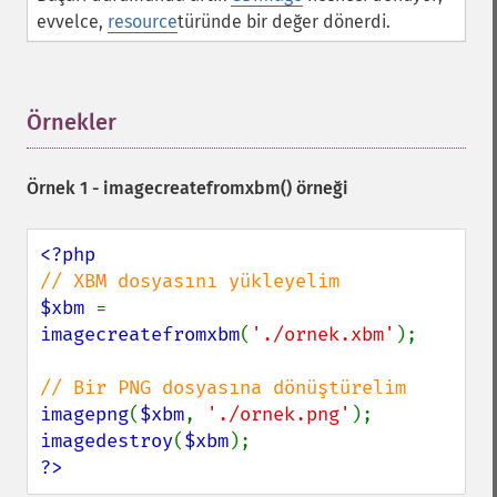
evvelce,
resource
türünde bir değer dönerdi.
Örnekler
¶
Örnek 1 -
imagecreatefromxbm()
örneği
$xbm 
= 
imagecreatefromxbm
(
'./ornek.xbm'
);

imagepng
(
$xbm
, 
'./ornek.png'
imagedestroy
(
$xbm
?>