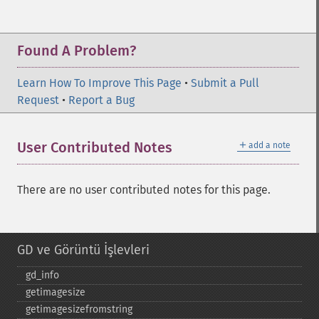
Found A Problem?
Learn How To Improve This Page
•
Submit a Pull
Request
•
Report a Bug
＋
User Contributed Notes
add a note
There are no user contributed notes for this page.
GD ve Görüntü İşlevleri
gd_​info
getimagesize
getimagesizefromstring