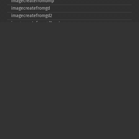
imagecreatefrombmp
imagecreatefromgd
imagecreatefromgd2
imagecreatefromgd2part
imagecreatefromgif
imagecreatefromjpeg
imagecreatefrompng
imagecreatefromstring
imagecreatefromtga
imagecreatefromwbmp
imagecreatefromwebp
imagecreatefromxbm
imagecreatefromxpm
imagecreatetruecolor
imagecrop
imagecropauto
imagedashedline
imageellipse
imagefill