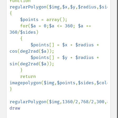
function 
regularPolygon
(
$img
,
$x
,
$y
,
$radius
,
$sides
,
{

$points 
= array();

    for(
$a 
= 
0
;
$a 
<= 
360
; 
$a 
+= 
360
/
$sides
)

    {

$points
[] = 
$x 
+ 
$radius 
* 
cos
(
deg2rad
(
$a
));

$points
[] = 
$y 
+ 
$radius 
* 
sin
(
deg2rad
(
$a
));

    }

    return 
imagepolygon
(
$img
,
$points
,
$sides
,
$color
);

}

regularPolygon
(
$img
,
1360
/
2
,
768
/
2
,
300
,
8
,
0x
draw
