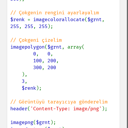
$renk 
= 
imagecolorallocate
(
$grnt
, 
255
, 
255
, 
255
);

imagepolygon
(
$grnt
, array(

0
,   
0
,

100
, 
200
,

300
, 
200

),

3
,

$renk
);

header
(
'Content-Type: image/png'
);

imagepng
(
$grnt