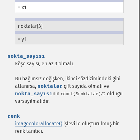
= x1
noktalar[3]
= y1
nokta_sayısı
Köşe sayısı, en az 3 olmalı.
Bu bağımsız değişken, ikinci sözdizimindeki gibi
atlanırsa,
noktalar
çift sayıda olmalı ve
nokta_sayısı
nın
olduğu
count($noktalar)/2
varsayılmalıdır.
renk
imagecolorallocate()
işlevi le oluşturulmuş bir
renk tanıtıcı.