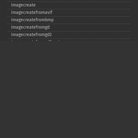
imagecreate
imagecreatefromavif
imagecreatefrombmp
imagecreatefromgd
imagecreatefromgd2
imagecreatefromgd2part
imagecreatefromgif
imagecreatefromjpeg
imagecreatefrompng
imagecreatefromstring
imagecreatefromtga
imagecreatefromwbmp
imagecreatefromwebp
imagecreatefromxbm
imagecreatefromxpm
imagecreatetruecolor
imagecrop
imagecropauto