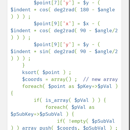
$point
[
7
][
'y'
] = 
$y 
- ( 
$indent 
* 
cos
( 
deg2rad
( 
180 
- 
$angle 
) ) ) ;                                                              

$point
[
9
][
'x'
] = 
$x 
- ( 
$indent 
* 
cos
( 
deg2rad
( 
90 
- 
$angle
/
2 
) ) ) ;                                                             

$point
[
9
][
'y'
] = 
$y 
- ( 
$indent 
* 
sin
( 
deg2rad
( 
90 
- 
$angle
/
2 
) ) ) ;

    }

ksort
( 
$point 
) ;

$coords 
= array() ;  
// new array                                                                                                                 

foreach( 
$point 
as 
$pKey
=>
$pVal 
) 
{                                                                                                   

        if( 
is_array
( 
$pVal 
) ) {                                                                                                         

            foreach( 
$pVal 
as 
$pSubKey
=>
$pSubVal 
) {                                                                                      

                if( !empty( 
$pSubVal 
) ) 
array_push
( 
$coords
, 
$pSubVal 
) ;                                                                
