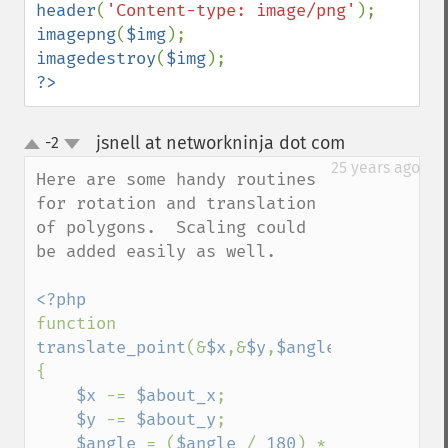
header
(
'Content-type: image/png'
imagepng
(
$img
imagedestroy
(
$img
?>
jsnell at networkninja dot com
-2
¶
up
down
25 years ago
Here are some handy routines 
for rotation and translation 
of polygons.  Scaling could 
be added easily as well.

function 
translate_point
(&
$x
,&
$y
,
$angle
,
$about_x
,
$
{

$x 
-= 
$about_x
;

$y 
-= 
$about_y
;

$angle 
= (
$angle 
/ 
180
) * 