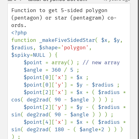
up
down
Function to get 5-sided polygon 
(pentagon) or star (pentagram) co-
function 
_makeFiveSidedStar
( 
$x
, 
$y
, 
$radius
, 
$shape
=
'polygon'
, 
$spiky
=
NULL 
) {

$point 
= array() ; 
// new array                                                                                                                   

$angle 
= 
360 
/ 
5 
;                                                                                                                    

$point
[
0
][
'x'
] = 
$x 
;                                                                                                                 

$point
[
0
][
'y'
] = 
$y 
- 
$radius 
;                                                                                                       

$point
[
2
][
'x'
] = 
$x 
+ ( 
$radius 
* 
cos
( 
deg2rad
( 
90 
- 
$angle 
) ) ) ; 

$point
[
2
][
'y'
] = 
$y 
- ( 
$radius 
* 
sin
( 
deg2rad
( 
90 
- 
$angle 
) ) ) ;

$point
[
4
][
'x'
] = 
$x 
+ ( 
$radius 
* 
sin
( 
deg2rad
( 
180 
- ( 
$angle
*
2 
) ) ) 
) ;
