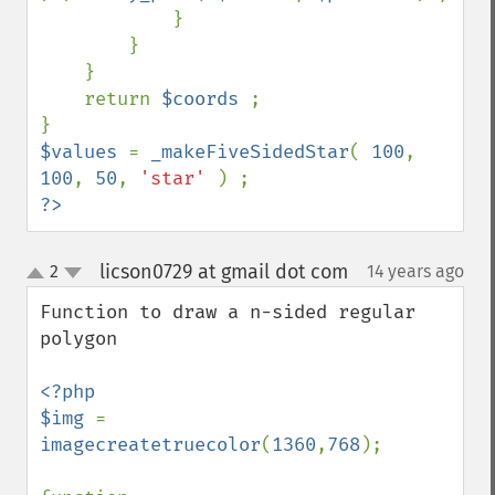
            }                                                                                                                             

        }                                                                                                                                 

    }

    return 
$coords 
;

$values 
= 
_makeFiveSidedStar
( 
100
, 
100
, 
50
, 
'star' 
?>
licson0729 at gmail dot com
2
14 years ago
¶
up
down
Function to draw a n-sided regular 
polygon

<?php

$img 
= 
imagecreatetruecolor
(
1360
,
768
);
