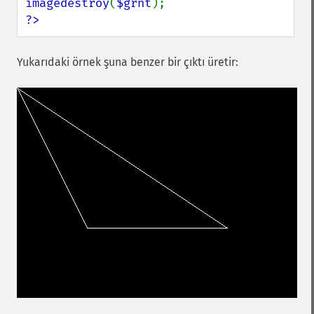
imagedestroy
(
$grnt
?>
Yukarıdaki örnek şuna benzer bir çıktı üretir: