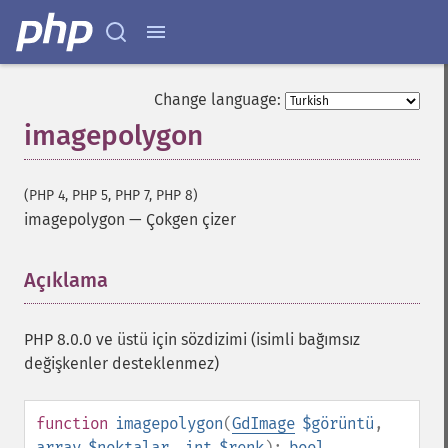
Change language:
imagepolygon
(PHP 4, PHP 5, PHP 7, PHP 8)
imagepolygon
—
Çokgen çizer
Açıklama
¶
PHP 8.0.0 ve üstü için sözdizimi (isimli bağımsız
değişkenler desteklenmez)
function
imagepolygon
(
GdImage
$görüntü
,
array
$noktalar
,
int
$renk
):
bool