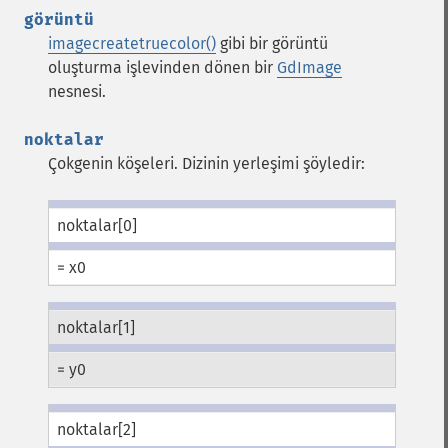
görüntü
imagecreatetruecolor()
gibi bir görüntü
oluşturma işlevinden dönen bir
GdImage
nesnesi.
noktalar
Çokgenin köşeleri. Dizinin yerleşimi şöyledir:
noktalar[0]
= x0
noktalar[1]
= y0
noktalar[2]