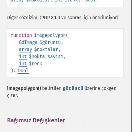
Diğer sözdizimi (PHP 8.1.0 ve sonrası için önerilmiyor)
function
imagepolygon
(
GdImage
$görüntü
,
array
$noktalar
,
int
$nokta_sayısı
,
int
$renk
):
bool
imagepolygon()
belirtilen
görüntü
üzerine çokgen
çizer.
Bağımsız Değişkenler
¶