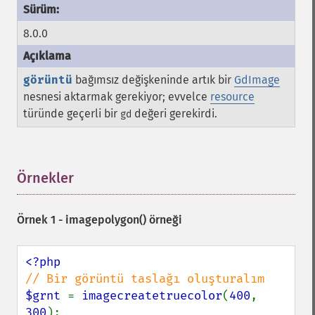
8.0.0
görüntü
bağımsız değişkeninde artık bir
GdImage
nesnesi aktarmak gerekiyor; evvelce
resource
türünde geçerli bir
değeri gerekirdi.
gd
Örnekler
¶
Örnek 1 -
imagepolygon()
örneği
$grnt 
= 
imagecreatetruecolor
(
400
, 
300
);
