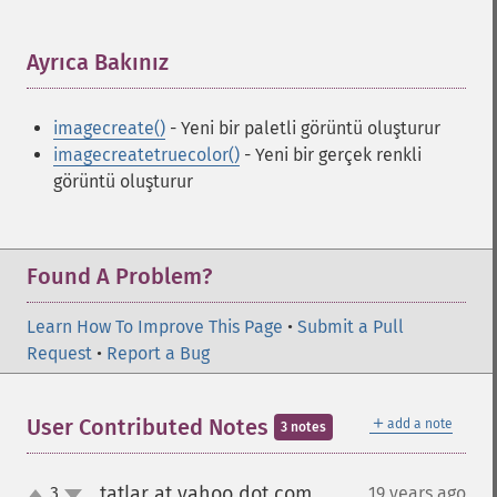
Ayrıca Bakınız
¶
imagecreate()
- Yeni bir paletli görüntü oluşturur
imagecreatetruecolor()
- Yeni bir gerçek renkli
görüntü oluşturur
Found A Problem?
Learn How To Improve This Page
•
Submit a Pull
Request
•
Report a Bug
＋
User Contributed Notes
add a note
3 notes
tatlar at yahoo dot com
3
19 years ago
¶