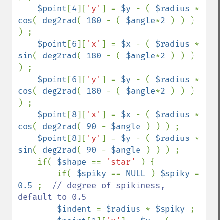
$point
[
4
][
'y'
] = 
$y 
+ ( 
$radius 
* 
cos
( 
deg2rad
( 
180 
- ( 
$angle
*
2 
) ) ) 
) ;

$point
[
6
][
'x'
] = 
$x 
- ( 
$radius 
* 
sin
( 
deg2rad
( 
180 
- ( 
$angle
*
2 
) ) ) 
) ;                                                            

$point
[
6
][
'y'
] = 
$y 
+ ( 
$radius 
* 
cos
( 
deg2rad
( 
180 
- ( 
$angle
*
2 
) ) ) 
) ;

$point
[
8
][
'x'
] = 
$x 
- ( 
$radius 
* 
cos
( 
deg2rad
( 
90 
- 
$angle 
) ) ) ;                                                                   

$point
[
8
][
'y'
] = 
$y 
- ( 
$radius 
* 
sin
( 
deg2rad
( 
90 
- 
$angle 
) ) ) ;

    if( 
$shape 
== 
'star' 
) {

        if( 
$spiky 
== 
NULL 
) 
$spiky 
= 
0.5 
;  
// degree of spikiness, 
default to 0.5

$indent 
= 
$radius 
* 
$spiky 
;
