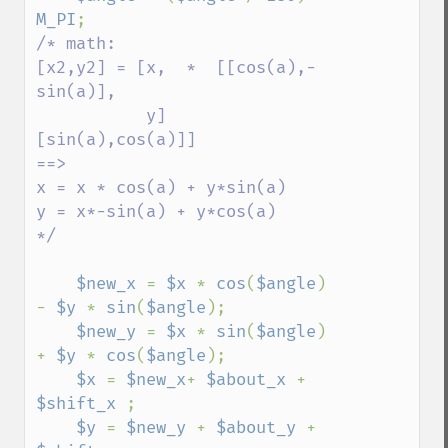
M_PI
/* math:

[x2,y2] = [x,  *  [[cos(a),-
sin(a)],

           y]      
[sin(a),cos(a)]]

==>

x = x * cos(a) + y*sin(a) 

y = x*-sin(a) + y*cos(a)

*/

$new_x 
= 
$x 
* 
cos
(
$angle
) 
- 
$y 
* 
sin
(
$angle
);

$new_y 
= 
$x 
* 
sin
(
$angle
) 
+ 
$y 
* 
cos
(
$angle
);

$x 
= 
$new_x
+ 
$about_x 
+ 
$shift_x 
;

$y 
= 
$new_y 
+ 
$about_y 
+ 