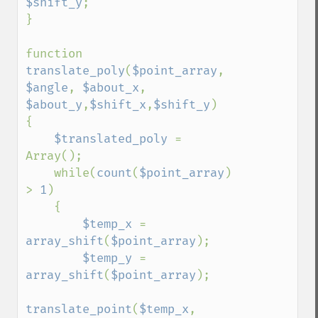
$shift_y
;

}

function 
translate_poly
(
$point_array
, 
$angle
, 
$about_x
, 
$about_y
,
$shift_x
,
$shift_y
)

{

$translated_poly 
= 
Array();

    while(
count
(
$point_array
) 
> 
1
)

    {

$temp_x 
= 
array_shift
(
$point_array
);

$temp_y 
= 
array_shift
(
$point_array
);

translate_point
(
$temp_x
, 