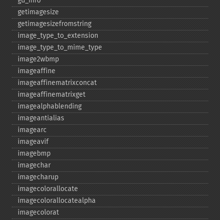
gd_​info
getimagesize
getimagesizefromstring
image_​type_​to_​extension
image_​type_​to_​mime_​type
image2wbmp
imageaffine
imageaffinematrixconcat
imageaffinematrixget
imagealphablending
imageantialias
imagearc
imageavif
imagebmp
imagechar
imagecharup
imagecolorallocate
imagecolorallocatealpha
imagecolorat