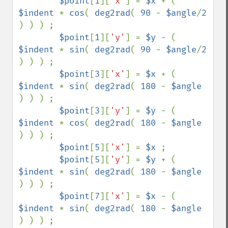
$point
[
1
][
'x'
] = 
$x 
+ ( 
$indent 
* 
cos
( 
deg2rad
( 
90 
- 
$angle
/
2 
) ) ) ;                                                             

$point
[
1
][
'y'
] = 
$y 
- ( 
$indent 
* 
sin
( 
deg2rad
( 
90 
- 
$angle
/
2 
) ) ) ;                                                     

$point
[
3
][
'x'
] = 
$x 
+ ( 
$indent 
* 
sin
( 
deg2rad
( 
180 
- 
$angle 
) ) ) ;                                                              

$point
[
3
][
'y'
] = 
$y 
- ( 
$indent 
* 
cos
( 
deg2rad
( 
180 
- 
$angle 
) ) ) ;

$point
[
5
][
'x'
] = 
$x 
;                                                                                                             

$point
[
5
][
'y'
] = 
$y 
+ ( 
$indent 
* 
sin
( 
deg2rad
( 
180 
- 
$angle 
) ) ) ;

$point
[
7
][
'x'
] = 
$x 
- ( 
$indent 
* 
sin
( 
deg2rad
( 
180 
- 
$angle 
) ) ) ;                                                              
