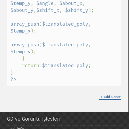
$temp_y
, 
$angle
, 
$about_x
, 
$about_y
,
$shift_x
, 
$shift_y
);

array_push
(
$translated_poly
, 
$temp_x
);

array_push
(
$translated_poly
, 
$temp_y
);

    }

    return 
$translated_poly
;

?>
＋
add a note
GD ve Görüntü İşlevleri